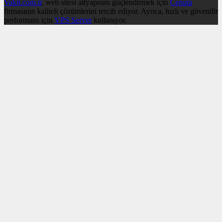
Vakit.com.tr
, web sitesi altyapısını güçlendirmek için
Cenuta
firmasının kaliteli çözümlerini tercih ediyor. Ayrıca, hızlı ve güvenilir
performans için
VPS Server
kullanıyor.