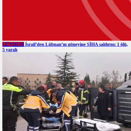
GÜNDEM
İsrail’den Lübnan’ın güneyine SİHA saldırısı: 1 ölü,
5 yaralı