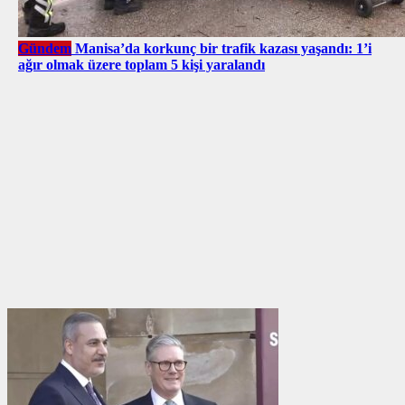
Gündem
Manisa’da korkunç bir trafik kazası yaşandı: 1’i
ağır olmak üzere toplam 5 kişi yaralandı