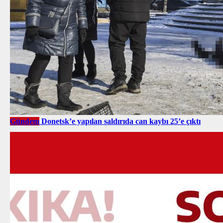
Gündem
Donetsk’e yapılan saldırıda can kaybı 25’e çıktı