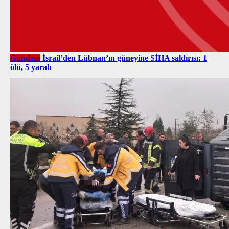
Gündem
İsrail’den Lübnan’ın güneyine SİHA saldırısı: 1
ölü, 5 yaralı