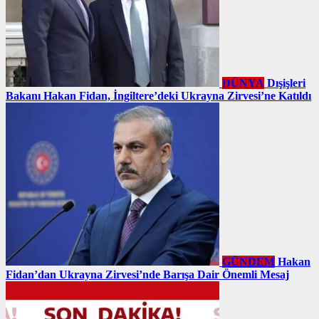
DÜNYA
Dışişleri
Bakanı Hakan Fidan, İngiltere’deki Ukrayna Zirvesi’ne Katıldı
GÜNDEM
Hakan
Fidan’dan Ukrayna Zirvesi’nde Barışa Dair Önemli Mesaj