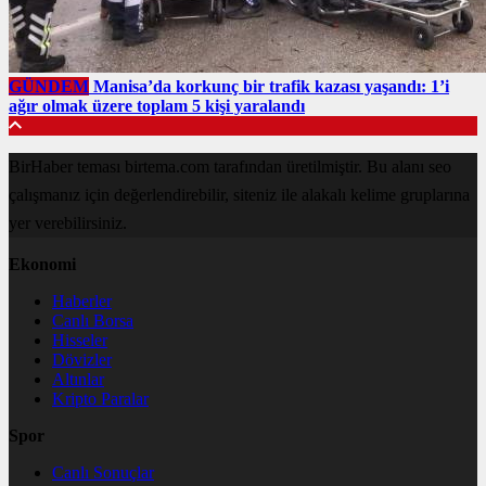
GÜNDEM
Manisa’da korkunç bir trafik kazası yaşandı: 1’i
ağır olmak üzere toplam 5 kişi yaralandı
BirHaber teması birtema.com tarafından üretilmiştir. Bu alanı seo
çalışmanız için değerlendirebilir, siteniz ile alakalı kelime gruplarına
yer verebilirsiniz.
Ekonomi
Haberler
Canlı Borsa
Hisseler
Dövizler
Altınlar
Kripto Paralar
Spor
Canlı Sonuçlar