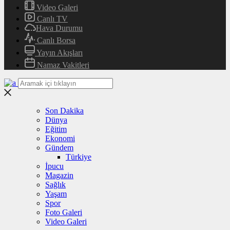
Video Galeri
Canlı TV
Hava Durumu
Canlı Borsa
Yayın Akışları
Namaz Vakitleri
Son Dakika
Dünya
Eğitim
Ekonomi
Gündem
Türkiye
İpucu
Magazin
Sağlık
Yaşam
Spor
Foto Galeri
Video Galeri