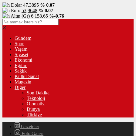
Dolar
47,3895
% 0.07
Euro
53,9648
% 0.07
Altın (Gr)
6.158,65
%-0,76
Gündem
Spor
Yaşam
Siyaset
Ekonomi
Eğitim
Sağlık
Kültür Sanat
Magazin
Diğer
Son Dakika
Teknoloji
Otomativ
Dünya
Türkiye
Gazeteler
Foto Galeri