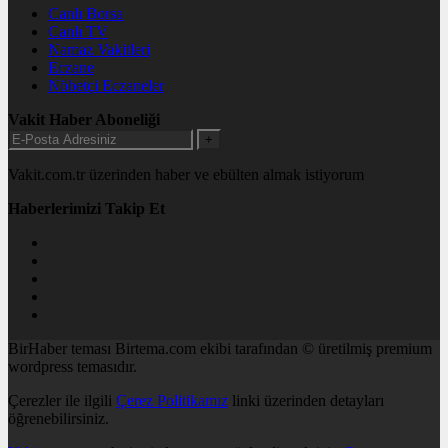
Canlı Borsa
Canlı TV
Namaz Vakitleri
Eczane
Nöbetçi Eczaneler
Vakit Haber Aboneliği
+
Vakit.com.tr üzerinden haber ve ebülten almak istiyorum
Haberlerimizi Takip Et
BirHaber teması Birtema.com ekibi tarafından © üretilmiş premium
wordpress temasıdır.
Çerezler ile ilgili
Çerez Politikamız
linki üzerinden detayları
öğrenebilirsiniz.