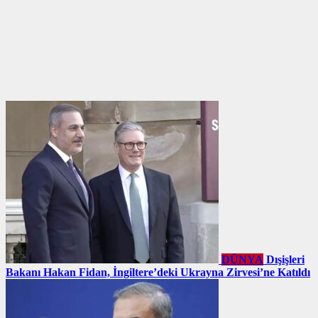
DÜNYA
Dışişleri
Bakanı Hakan Fidan, İngiltere’deki Ukrayna Zirvesi’ne Katıldı