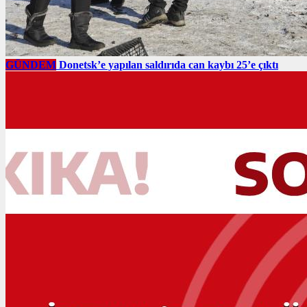
GÜNDEM
Donetsk’e yapılan saldırıda can kaybı 25’e çıktı