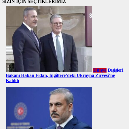
SİZİN İÇİN SEÇTİKLERİMİZ
Dünya
Dışişleri
Bakanı Hakan Fidan, İngiltere’deki Ukrayna Zirvesi’ne
Katıldı