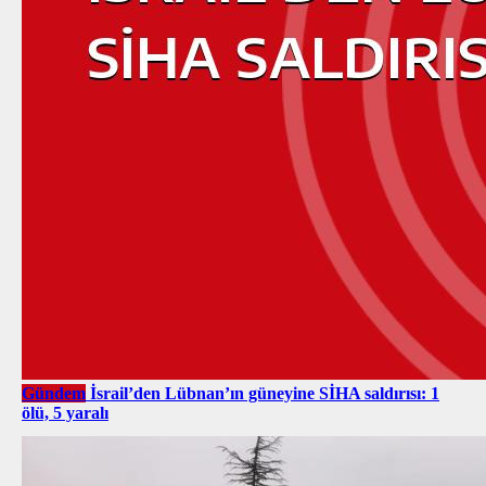
Gündem
İsrail’den Lübnan’ın güneyine SİHA saldırısı: 1
ölü, 5 yaralı