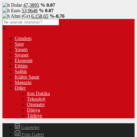
Dolar
47,3895
% 0.07
Euro
53,9648
% 0.07
Altın (Gr)
6.158,65
%-0,76
Gündem
Spor
Yaşam
Siyaset
Ekonomi
Eğitim
Sağlık
Kültür Sanat
Magazin
Diğer
Son Dakika
Teknoloji
Otomativ
Dünya
Türkiye
Gazeteler
Foto Galeri