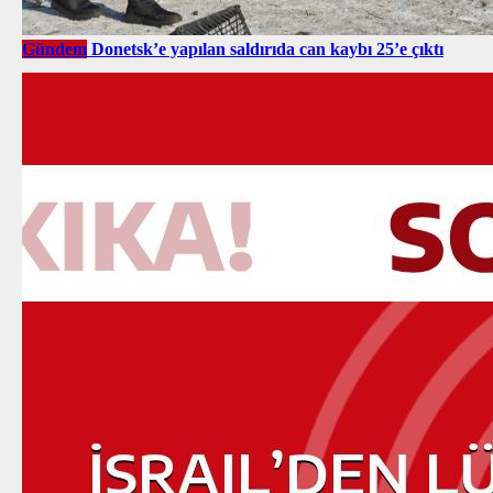
Gündem
Donetsk’e yapılan saldırıda can kaybı 25’e çıktı