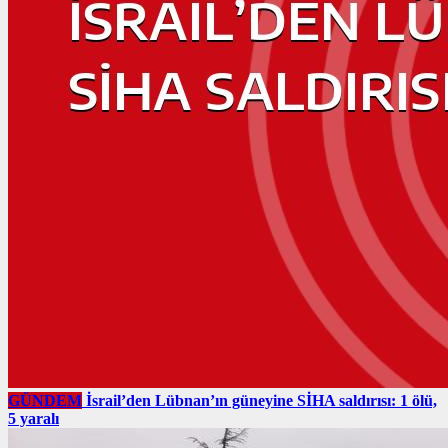
GÜNDEM
İsrail’den Lübnan’ın güneyine SİHA saldırısı: 1 ölü,
5 yaralı