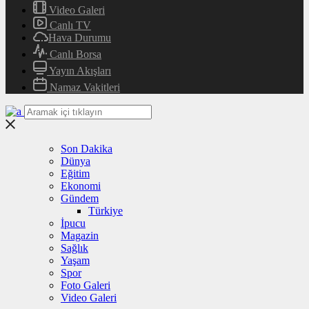
Video Galeri
Canlı TV
Hava Durumu
Canlı Borsa
Yayın Akışları
Namaz Vakitleri
Son Dakika
Dünya
Eğitim
Ekonomi
Gündem
Türkiye
İpucu
Magazin
Sağlık
Yaşam
Spor
Foto Galeri
Video Galeri