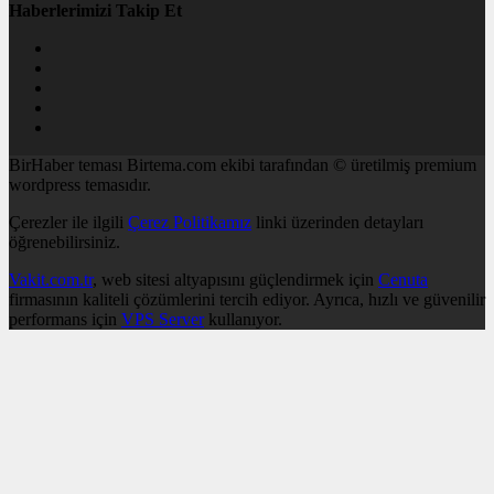
Haberlerimizi Takip Et
BirHaber teması Birtema.com ekibi tarafından © üretilmiş premium
wordpress temasıdır.
Çerezler ile ilgili
Çerez Politikamız
linki üzerinden detayları
öğrenebilirsiniz.
Vakit.com.tr
, web sitesi altyapısını güçlendirmek için
Cenuta
firmasının kaliteli çözümlerini tercih ediyor. Ayrıca, hızlı ve güvenilir
performans için
VPS Server
kullanıyor.