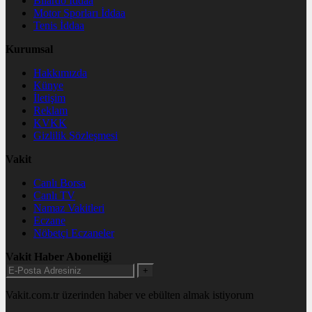
Bilardo İddaa
Motor Sporları İddaa
Tenis İddaa
Kurumsal
Hakkımızda
Künye
İletişim
Reklam
KVKK
Gizlilik Sözleşmesi
Vakit
Canlı Borsa
Canlı TV
Namaz Vakitleri
Eczane
Nöbetçi Eczaneler
Vakit Haber Aboneliği
+
Vakit.com.tr üzerinden haber ve ebülten almak istiyorum