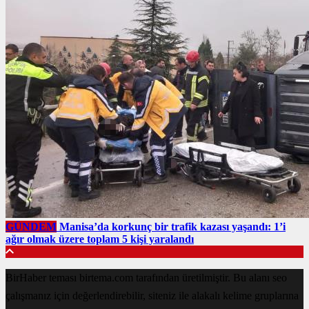
GÜNDEM
Manisa’da korkunç bir trafik kazası yaşandı: 1’i
ağır olmak üzere toplam 5 kişi yaralandı
BirHaber teması birtema.com tarafından üretilmiştir. Bu alanı seo
çalışmanız için değerlendirebilir, siteniz ile alakalı kelime gruplarına