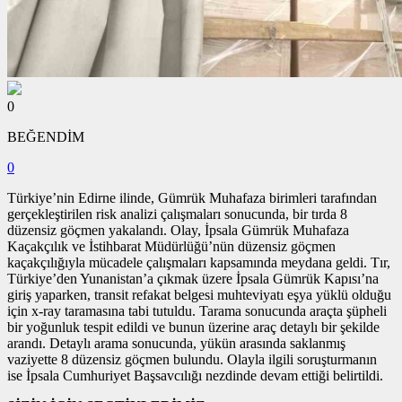
0
BEĞENDİM
0
Türkiye’nin Edirne ilinde, Gümrük Muhafaza birimleri tarafından
gerçekleştirilen risk analizi çalışmaları sonucunda, bir tırda 8
düzensiz göçmen yakalandı. Olay, İpsala Gümrük Muhafaza
Kaçakçılık ve İstihbarat Müdürlüğü’nün düzensiz göçmen
kaçakçılığıyla mücadele çalışmaları kapsamında meydana geldi. Tır,
Türkiye’den Yunanistan’a çıkmak üzere İpsala Gümrük Kapısı’na
giriş yaparken, transit refakat belgesi muhteviyatı eşya yüklü olduğu
için x-ray taramasına tabi tutuldu. Tarama sonucunda araçta şüpheli
bir yoğunluk tespit edildi ve bunun üzerine araç detaylı bir şekilde
arandı. Detaylı arama sonucunda, yükün arasında saklanmış
vaziyette 8 düzensiz göçmen bulundu. Olayla ilgili soruşturmanın
ise İpsala Cumhuriyet Başsavcılığı nezdinde devam ettiği belirtildi.