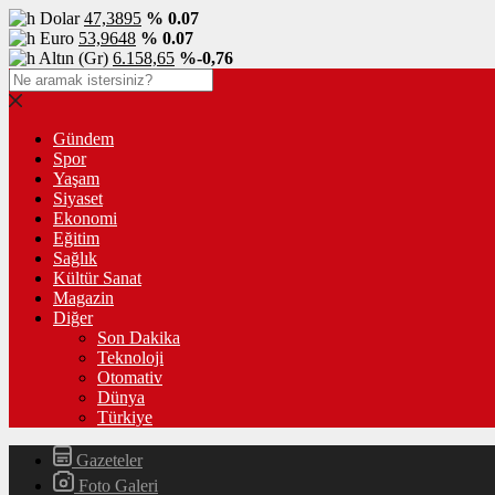
Dolar
47,3895
% 0.07
Euro
53,9648
% 0.07
Altın (Gr)
6.158,65
%-0,76
Gündem
Spor
Yaşam
Siyaset
Ekonomi
Eğitim
Sağlık
Kültür Sanat
Magazin
Diğer
Son Dakika
Teknoloji
Otomativ
Dünya
Türkiye
Gazeteler
Foto Galeri