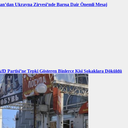
an’dan Ukrayna Zirvesi’nde Barışa Dair Önemli Mesaj
AfD Partisi’ne Tepki Gösteren Binlerce Kişi Sokaklara Döküldü