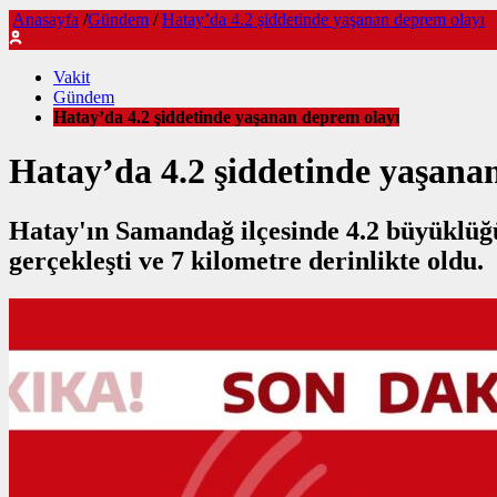
Anasayfa
/
Gündem
/
Hatay’da 4.2 şiddetinde yaşanan deprem olayı
Vakit
Gündem
Hatay’da 4.2 şiddetinde yaşanan deprem olayı
Hatay’da 4.2 şiddetinde yaşana
Hatay'ın Samandağ ilçesinde 4.2 büyüklüğ
gerçekleşti ve 7 kilometre derinlikte oldu.