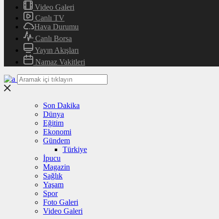
Video Galeri
Canlı TV
Hava Durumu
Canlı Borsa
Yayın Akışları
Namaz Vakitleri
Son Dakika
Dünya
Eğitim
Ekonomi
Gündem
Türkiye
İpucu
Magazin
Sağlık
Yaşam
Spor
Foto Galeri
Video Galeri