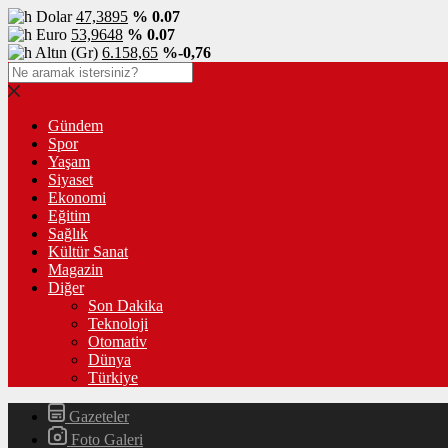
Dolar
47,3895
% 0.07
Euro
53,9648
% 0.07
Altın (Gr)
6.158,65
%-0,76
Gündem
Spor
Yaşam
Siyaset
Ekonomi
Eğitim
Sağlık
Kültür Sanat
Magazin
Diğer
Son Dakika
Teknoloji
Otomativ
Dünya
Türkiye
Gazeteler
Foto Galeri