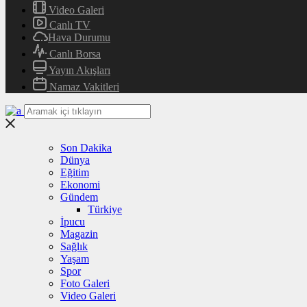
Video Galeri
Canlı TV
Hava Durumu
Canlı Borsa
Yayın Akışları
Namaz Vakitleri
Son Dakika
Dünya
Eğitim
Ekonomi
Gündem
Türkiye
İpucu
Magazin
Sağlık
Yaşam
Spor
Foto Galeri
Video Galeri