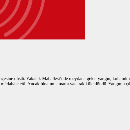
ençesine düştü. Yakacık Mahallesi’nde meydana gelen yangın, kullanılm
ına müdahale etti. Ancak binanın tamamı yanarak küle döndü. Yangının çık