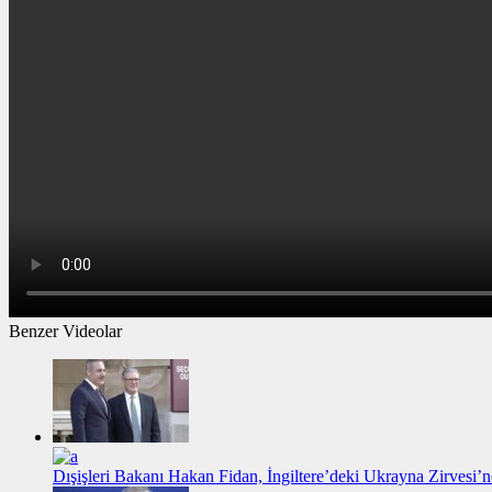
Benzer Videolar
Dışişleri Bakanı Hakan Fidan, İngiltere’deki Ukrayna Zirvesi’n