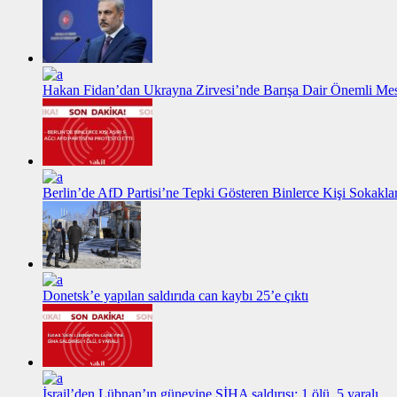
Hakan Fidan’dan Ukrayna Zirvesi’nde Barışa Dair Önemli Me
Berlin’de AfD Partisi’ne Tepki Gösteren Binlerce Kişi Sokakl
Donetsk’e yapılan saldırıda can kaybı 25’e çıktı
İsrail’den Lübnan’ın güneyine SİHA saldırısı: 1 ölü, 5 yaralı