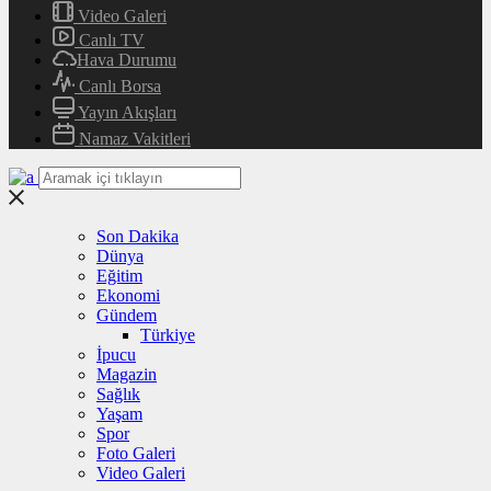
Video Galeri
Canlı TV
Hava Durumu
Canlı Borsa
Yayın Akışları
Namaz Vakitleri
Son Dakika
Dünya
Eğitim
Ekonomi
Gündem
Türkiye
İpucu
Magazin
Sağlık
Yaşam
Spor
Foto Galeri
Video Galeri