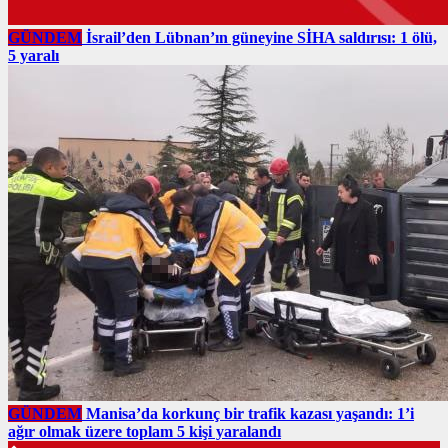
GÜNDEM
İsrail’den Lübnan’ın güneyine SİHA saldırısı: 1 ölü,
5 yaralı
GÜNDEM
Manisa’da korkunç bir trafik kazası yaşandı: 1’i
ağır olmak üzere toplam 5 kişi yaralandı