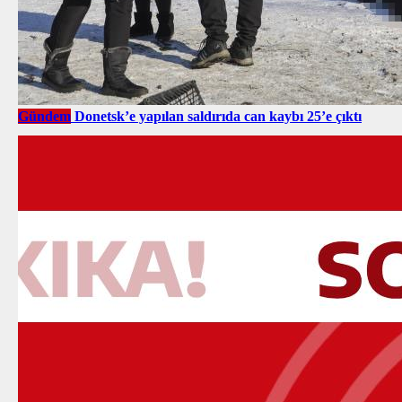
Gündem
Donetsk’e yapılan saldırıda can kaybı 25’e çıktı