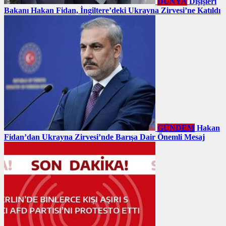
DÜNYA
Dışişleri
Bakanı Hakan Fidan, İngiltere’deki Ukrayna Zirvesi’ne Katıldı
GÜNDEM
Hakan
Fidan’dan Ukrayna Zirvesi’nde Barışa Dair Önemli Mesaj