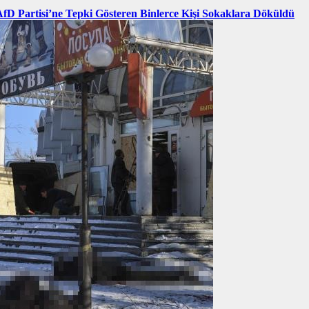
AfD Partisi’ne Tepki Gösteren Binlerce Kişi Sokaklara Döküldü