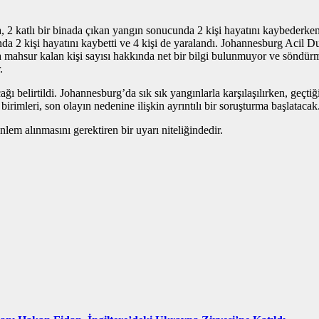
 katlı bir binada çıkan yangın sonucunda 2 kişi hayatını kaybederken, 
nda 2 kişi hayatını kaybetti ve 4 kişi de yaralandı. Johannesburg Acil 
da mahsur kalan kişi sayısı hakkında net bir bilgi bulunmuyor ve söndürm
.
ı belirtildi. Johannesburg’da sık sık yangınlarla karşılaşılırken, geçtiğ
irimleri, son olayın nedenine ilişkin ayrıntılı bir soruşturma başlatacak
em alınmasını gerektiren bir uyarı niteliğindedir.