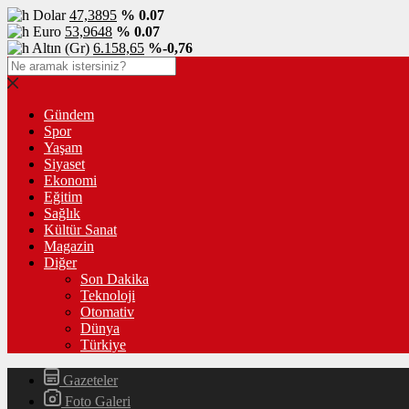
Dolar
47,3895
% 0.07
Euro
53,9648
% 0.07
Altın (Gr)
6.158,65
%-0,76
Gündem
Spor
Yaşam
Siyaset
Ekonomi
Eğitim
Sağlık
Kültür Sanat
Magazin
Diğer
Son Dakika
Teknoloji
Otomativ
Dünya
Türkiye
Gazeteler
Foto Galeri