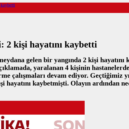
 kaybetti
 2 kişi hayatını kaybetti
ydana gelen bir yangında 2 kişi hayatını ka
klamada, yaralanan 4 kişinin hastanelerde t
me çalışmaları devam ediyor. Geçtiğimiz yıl
şi hayatını kaybetmişti. Olayın ardından ne