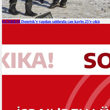
GÜNDEM
Donetsk’e yapılan saldırıda can kaybı 25’e çıktı