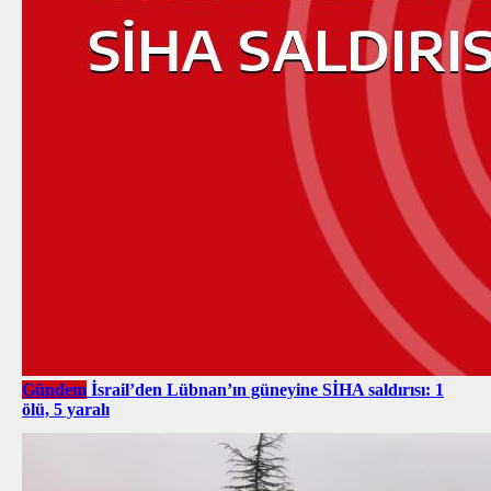
Gündem
İsrail’den Lübnan’ın güneyine SİHA saldırısı: 1
ölü, 5 yaralı