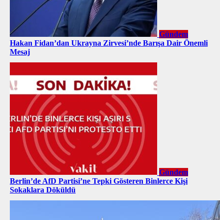
Gündem
Hakan Fidan’dan Ukrayna Zirvesi’nde Barışa Dair Önemli
Mesaj
Gündem
Berlin’de AfD Partisi’ne Tepki Gösteren Binlerce Kişi
Sokaklara Döküldü