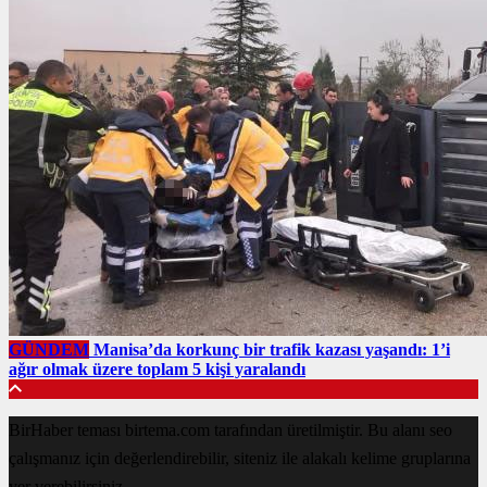
GÜNDEM
Manisa’da korkunç bir trafik kazası yaşandı: 1’i
ağır olmak üzere toplam 5 kişi yaralandı
BirHaber teması birtema.com tarafından üretilmiştir. Bu alanı seo
çalışmanız için değerlendirebilir, siteniz ile alakalı kelime gruplarına
yer verebilirsiniz.