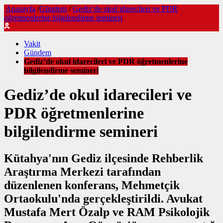
Anasayfa
/
Gündem
/
Gediz’de okul idarecileri ve PDR
öğretmenlerine bilgilendirme semineri
Vakit
Gündem
Gediz’de okul idarecileri ve PDR öğretmenlerine
bilgilendirme semineri
Gediz’de okul idarecileri ve
PDR öğretmenlerine
bilgilendirme semineri
Kütahya'nın Gediz ilçesinde Rehberlik
Araştırma Merkezi tarafından
düzenlenen konferans, Mehmetçik
Ortaokulu'nda gerçekleştirildi. Avukat
Mustafa Mert Özalp ve RAM Psikolojik