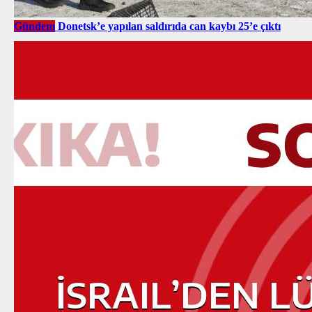
Gündem
Donetsk’e yapılan saldırıda can kaybı 25’e çıktı