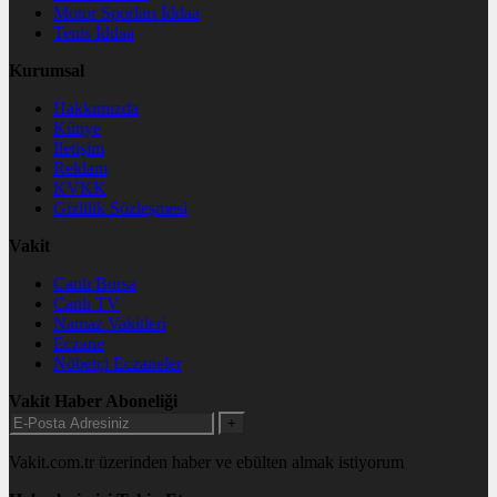
Motor Sporları İddaa
Tenis İddaa
Kurumsal
Hakkımızda
Künye
İletişim
Reklam
KVKK
Gizlilik Sözleşmesi
Vakit
Canlı Borsa
Canlı TV
Namaz Vakitleri
Eczane
Nöbetçi Eczaneler
Vakit Haber Aboneliği
+
Vakit.com.tr üzerinden haber ve ebülten almak istiyorum