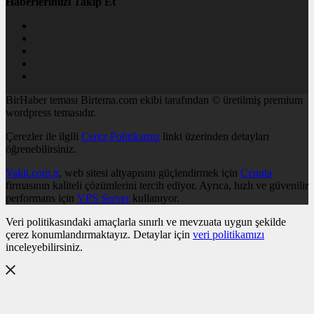
Haberlerimizi Takip Et
BirHaber teması Birtema.com ekibi tarafından © üretilmiş premium
wordpress temasıdır.
Çerezler ile ilgili
Çerez Politikamız
linki üzerinden detayları
öğrenebilirsiniz.
Vakit.com.tr
, web sitesi altyapısını güçlendirmek için
Cenuta
firmasının kaliteli çözümlerini tercih ediyor. Ayrıca, hızlı ve güvenilir
performans için
VPS Server
kullanıyor.
Veri politikasındaki amaçlarla sınırlı ve mevzuata uygun şekilde
çerez konumlandırmaktayız. Detaylar için
veri politikamızı
inceleyebilirsiniz.