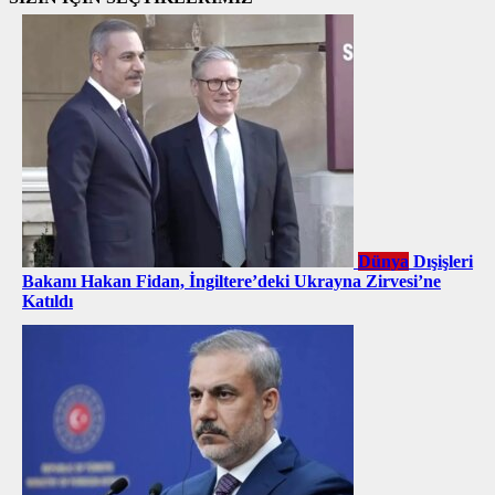
Dünya
Dışişleri
Bakanı Hakan Fidan, İngiltere’deki Ukrayna Zirvesi’ne
Katıldı