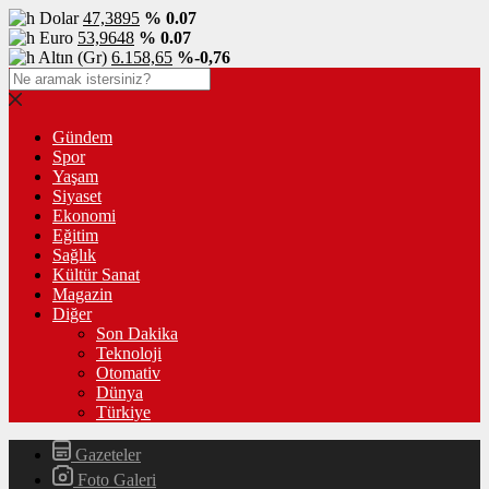
Dolar
47,3895
% 0.07
Euro
53,9648
% 0.07
Altın (Gr)
6.158,65
%-0,76
Gündem
Spor
Yaşam
Siyaset
Ekonomi
Eğitim
Sağlık
Kültür Sanat
Magazin
Diğer
Son Dakika
Teknoloji
Otomativ
Dünya
Türkiye
Gazeteler
Foto Galeri