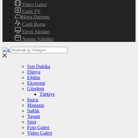
Video Galeri
Canlı TV
Hava Durumu
Canlı Borsa
Yayın Akışları
Namaz Vakitleri
Son Dakika
Dünya
Eğitim
Ekonomi
Gündem
Türkiye
İpucu
Magazin
Sağlık
Yaşam
Spor
Foto Galeri
Video Galeri