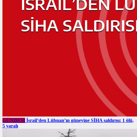
GÜNDEM
İsrail’den Lübnan’ın güneyine SİHA saldırısı: 1 ölü,
5 yaralı