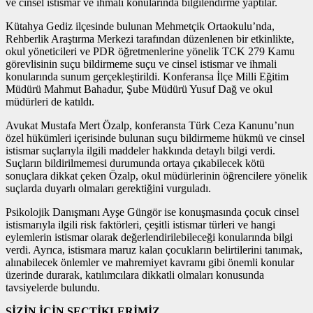
ve cinsel istismar ve ihmali konularında bilgilendirme yaptılar.
Kütahya Gediz ilçesinde bulunan Mehmetçik Ortaokulu’nda,
Rehberlik Araştırma Merkezi tarafından düzenlenen bir etkinlikte,
okul yöneticileri ve PDR öğretmenlerine yönelik TCK 279 Kamu
görevlisinin suçu bildirmeme suçu ve cinsel istismar ve ihmali
konularında sunum gerçekleştirildi. Konferansa İlçe Milli Eğitim
Müdürü Mahmut Bahadur, Şube Müdürü Yusuf Dağ ve okul
müdürleri de katıldı.
Avukat Mustafa Mert Özalp, konferansta Türk Ceza Kanunu’nun
özel hükümleri içerisinde bulunan suçu bildirmeme hükmü ve cinsel
istismar suçlarıyla ilgili maddeler hakkında detaylı bilgi verdi.
Suçların bildirilmemesi durumunda ortaya çıkabilecek kötü
sonuçlara dikkat çeken Özalp, okul müdürlerinin öğrencilere yönelik
suçlarda duyarlı olmaları gerektiğini vurguladı.
Psikolojik Danışmanı Ayşe Güngör ise konuşmasında çocuk cinsel
istismarıyla ilgili risk faktörleri, çeşitli istismar türleri ve hangi
eylemlerin istismar olarak değerlendirilebileceği konularında bilgi
verdi. Ayrıca, istismara maruz kalan çocukların belirtilerini tanımak,
alınabilecek önlemler ve mahremiyet kavramı gibi önemli konular
üzerinde durarak, katılımcılara dikkatli olmaları konusunda
tavsiyelerde bulundu.
SİZİN İÇİN SEÇTİKLERİMİZ