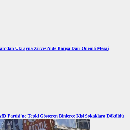
an’dan Ukrayna Zirvesi’nde Barışa Dair Önemli Mesaj
AfD Partisi’ne Tepki Gösteren Binlerce Kişi Sokaklara Döküldü