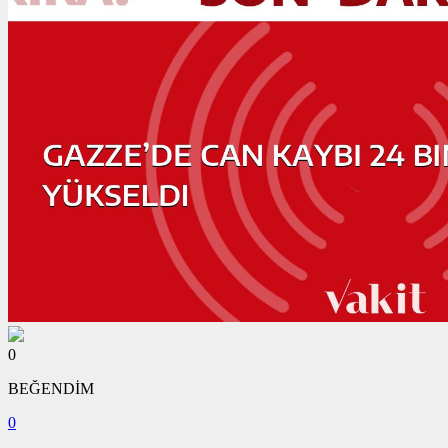
0
BEĞENDİM
0