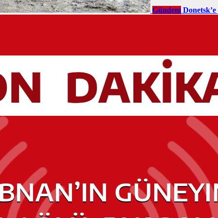
Gündem
Donetsk’e 