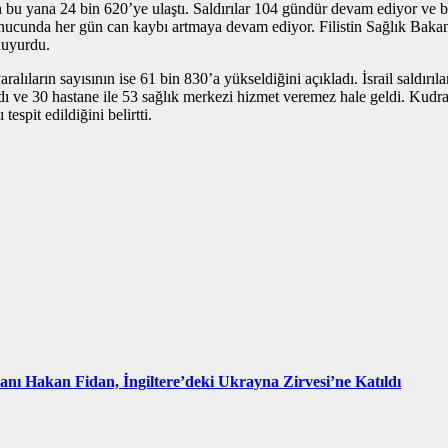
n bu yana 24 bin 620’ye ulaştı. Saldırılar 104 gündür devam ediyor ve binl
 sonucunda her gün can kaybı artmaya devam ediyor. Filistin Sağlık Baka
 duyurdu.
ralıların sayısının ise 61 bin 830’a yükseldiğini açıkladı. İsrail saldır
 ve 30 hastane ile 53 sağlık merkezi hizmet veremez hale geldi. Kudra, 9
espit edildiğini belirtti.
kanı Hakan Fidan, İngiltere’deki Ukrayna Zirvesi’ne Katıldı