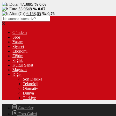
Dolar
47,3895
% 0.07
Euro
53,9648
% 0.07
Altın (Gr)
6.158,65
%-0,76
Gündem
Spor
Yaşam
Siyaset
Ekonomi
Eğitim
Sağlık
Kültür Sanat
Magazin
Diğer
Son Dakika
Teknoloji
Otomativ
Dünya
Türkiye
Gazeteler
Foto Galeri