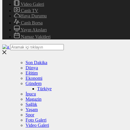
Video Galeri
Canlı TV
Hava Durumu
Canlı Borsa
Yayın Akışları
Namaz Vakitleri
Son Dakika
Dünya
Eğitim
Ekonomi
Gündem
Türkiye
İpucu
Magazin
Sağlık
Yaşam
Spor
Foto Galeri
Video Galeri