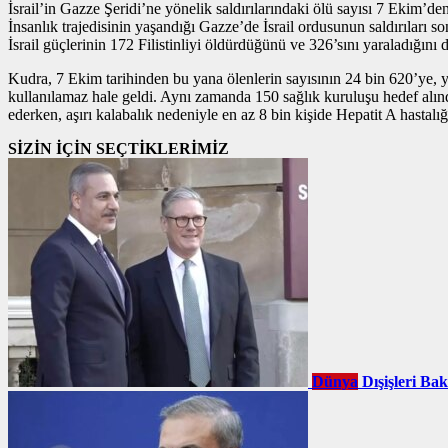
İsrail’in Gazze Şeridi’ne yönelik saldırılarındaki ölü sayısı 7 Ekim’de
İnsanlık trajedisinin yaşandığı Gazze’de İsrail ordusunun saldırıları
İsrail güçlerinin 172 Filistinliyi öldürdüğünü ve 326’sını yaraladığını
Kudra, 7 Ekim tarihinden bu yana ölenlerin sayısının 24 bin 620’ye, ya
kullanılamaz hale geldi. Aynı zamanda 150 sağlık kuruluşu hedef alındı
ederken, aşırı kalabalık nedeniyle en az 8 bin kişide Hepatit A hastalığı t
SİZİN İÇİN SEÇTİKLERİMİZ
Dünya
Dışişleri Ba