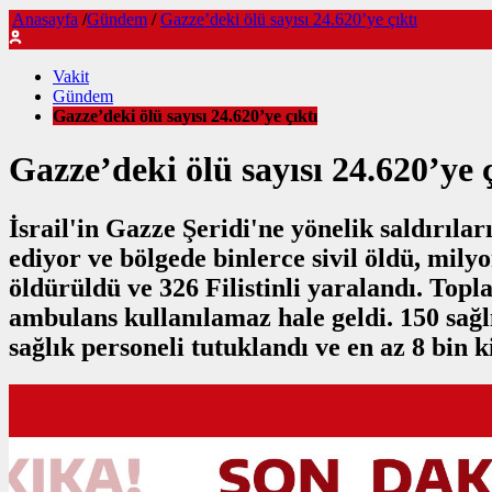
Anasayfa
/
Gündem
/
Gazze’deki ölü sayısı 24.620’ye çıktı
Vakit
Gündem
Gazze’deki ölü sayısı 24.620’ye çıktı
Gazze’deki ölü sayısı 24.620’ye ç
İsrail'in Gazze Şeridi'ne yönelik saldırıla
ediyor ve bölgede binlerce sivil öldü, milyo
öldürüldü ve 326 Filistinli yaralandı. Topl
ambulans kullanılamaz hale geldi. 150 sağlı
sağlık personeli tutuklandı ve en az 8 bin ki