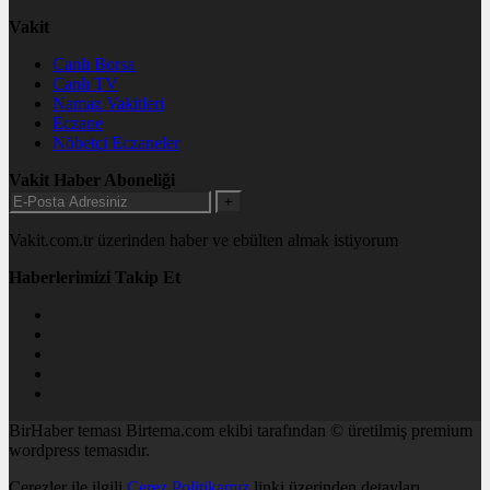
Vakit
Canlı Borsa
Canlı TV
Namaz Vakitleri
Eczane
Nöbetçi Eczaneler
Vakit Haber Aboneliği
+
Vakit.com.tr üzerinden haber ve ebülten almak istiyorum
Haberlerimizi Takip Et
BirHaber teması Birtema.com ekibi tarafından © üretilmiş premium
wordpress temasıdır.
Çerezler ile ilgili
Çerez Politikamız
linki üzerinden detayları