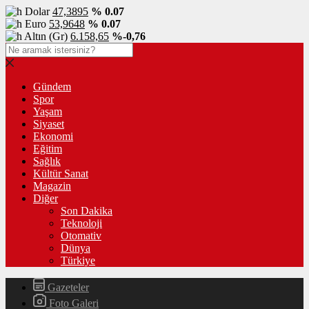
Dolar
47,3895
% 0.07
Euro
53,9648
% 0.07
Altın (Gr)
6.158,65
%-0,76
Gündem
Spor
Yaşam
Siyaset
Ekonomi
Eğitim
Sağlık
Kültür Sanat
Magazin
Diğer
Son Dakika
Teknoloji
Otomativ
Dünya
Türkiye
Gazeteler
Foto Galeri