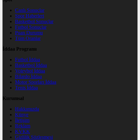
Canlı Sonuçlar
Spor Haberleri
Basketbol Sonuçlar
Futbol Sonuçlar
Puan Durumu
Tüm Oranlar
İddaa Programı
Futbol İddaa
Basketbol İddaa
Voleybol İddaa
Bilardo İddaa
Motor Sporları İddaa
Tenis İddaa
Kurumsal
Hakkımızda
Künye
İletişim
Reklam
KVKK
Gizlilik Sözleşmesi