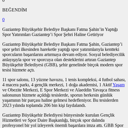
0
BEĞENDİM
0
Gaziantep Büyükşehir Belediye Başkanı Fatma Şahin’in Yaptığı
Spor Yatırımları Gaziantep’i Spor Şehri Haline Getiriyor
Gaziantep Büyükşehir Belediye Başkanı Fatma Şahin, Gaziantep’i
spor şehri ilkesinden hareketle yaptığı spor yatırımlarıyla kentteki
sporcuların başarılarını artırmaya devam ediyor. Sosyal belediyecilik
anlayışıyla spor ve sporcuya olan desteklerini artıran Gaziantep
Büyükşehir Belediyesi (GBB), şehir genelinde birçok modern spor
tesisi hizmete açtı.
11 spor salonu, 13 yüzme havuzu, 1 tenis kompleksi, 4 futbol sahası,
4 macera parkı, 4 gençlik merkezi, 1 doğa akademisi, 1 Aktif
Yaşam
ve Obezite Merkezi, E Spor Merkezi ve Alaeddin Yavaşca fitness
salonunun hizmete açıldığı tesislerde, sporun herkesin günlük
yaşamının bir parçası haline gelmesi hedefleniyor. Bu tesislerden
2023 yılında toplamda 206 bin kişi faydalandı.
Gaziantep Büyükşehir Belediyesi bünyesinde kurulan Gençlik
Hizmetleri ve Spor Daire Başkanlığı, birçok spor dalında
profesyonel bir yol izleyerek önemli başarılara imza attı. GBB Spor