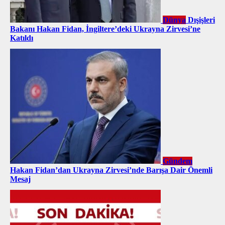
Dünya
Dışişleri
Bakanı Hakan Fidan, İngiltere’deki Ukrayna Zirvesi’ne
Katıldı
Gündem
Hakan Fidan’dan Ukrayna Zirvesi’nde Barışa Dair Önemli
Mesaj