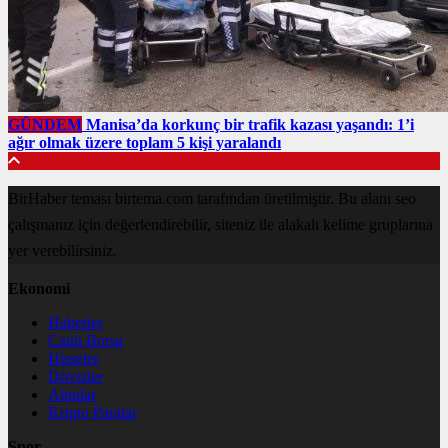
GÜNDEM
Manisa’da korkunç bir trafik kazası yaşandı: 1’i
ağır olmak üzere toplam 5 kişi yaralandı
BirHaber teması birtema.com tarafından üretilmiştir. Bu alanı seo
çalışmanız için değerlendirebilir, siteniz ile alakalı kelime gruplarına
yer verebilirsiniz.
Ekonomi
Haberler
Canlı Borsa
Hisseler
Dövizler
Altınlar
Kripto Paralar
Spor