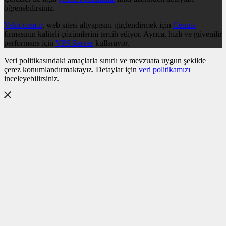
öğrenebilirsiniz.
Vakit.com.tr
, web sitesi altyapısını güçlendirmek için
Cenuta
firmasının kaliteli çözümlerini tercih ediyor. Ayrıca, hızlı ve güvenilir
performans için
VPS Server
kullanıyor.
Veri politikasındaki amaçlarla sınırlı ve mevzuata uygun şekilde
çerez konumlandırmaktayız. Detaylar için
veri politikamızı
inceleyebilirsiniz.