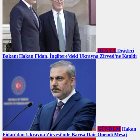
DÜNYA
Dışişleri
Bakanı Hakan Fidan, İngiltere’deki Ukrayna Zirvesi’ne Katıldı
GÜNDEM
Hakan
Fidan’dan Ukrayna Zirvesi’nde Barışa Dair Önemli Mesaj