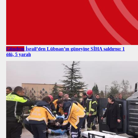
Gündem
İsrail’den Lübnan’ın güneyine SİHA saldırısı: 1
ölü, 5 yaralı