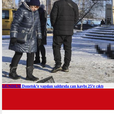
GÜNDEM
Donetsk’e yapılan saldırıda can kaybı 25’e çıktı