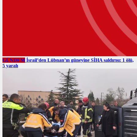
GÜNDEM
İsrail’den Lübnan’ın güneyine SİHA saldırısı: 1 ölü,
5 yaralı