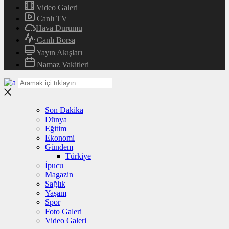
Video Galeri
Canlı TV
Hava Durumu
Canlı Borsa
Yayın Akışları
Namaz Vakitleri
Son Dakika
Dünya
Eğitim
Ekonomi
Gündem
Türkiye
İpucu
Magazin
Sağlık
Yaşam
Spor
Foto Galeri
Video Galeri