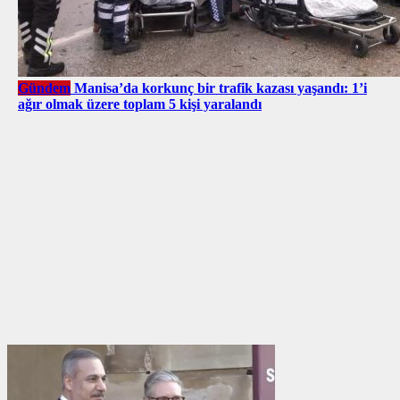
Gündem
Manisa’da korkunç bir trafik kazası yaşandı: 1’i
ağır olmak üzere toplam 5 kişi yaralandı