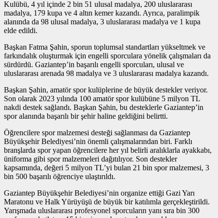
Kulübü, 4 yıl içinde 2 bin 51 ulusal madalya, 200 uluslararası
madalya, 179 kupa ve 4 altın kemer kazandı. Ayrıca, paralimpik
alanında da 98 ulusal madalya, 3 uluslararası madalya ve 1 kupa
elde edildi.
Başkan Fatma Şahin, sporun toplumsal standartları yükseltmek ve
farkındalık oluşturmak için engelli sporculara yönelik çalışmaları da
sürdürdü. Gaziantep’in başarılı engelli sporcuları, ulusal ve
uluslararası arenada 98 madalya ve 3 uluslararası madalya kazandı.
Başkan Şahin, amatör spor kulüplerine de büyük destekler veriyor.
Son olarak 2023 yılında 100 amatör spor kulübüne 5 milyon TL
nakdi destek sağlandı. Başkan Şahin, bu desteklerle Gaziantep’in
spor alanında başarılı bir şehir haline geldiğini belirtti.
Öğrencilere spor malzemesi desteği sağlanması da Gaziantep
Büyükşehir Belediyesi’nin önemli çalışmalarından biri. Farklı
branşlarda spor yapan öğrencilere her yıl belirli aralıklarla ayakkabı,
üniforma gibi spor malzemeleri dağıtılıyor. Son destekler
kapsamında, değeri 5 milyon TL’yi bulan 21 bin spor malzemesi, 3
bin 500 başarılı öğrenciye ulaştırıldı.
Gaziantep Büyükşehir Belediyesi’nin organize ettiği Gazi Yarı
Maratonu ve Halk Yürüyüşü de büyük bir katılımla gerçekleştirildi.
Yarışmada uluslararası profesyonel sporcuların yanı sıra bin 300