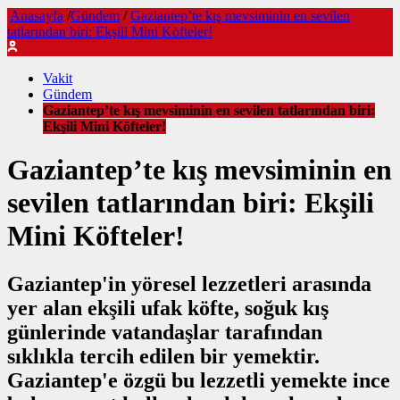
Anasayfa
/
Gündem
/
Gaziantep’te kış mevsiminin en sevilen
tatlarından biri: Ekşili Mini Köfteler!
Vakit
Gündem
Gaziantep’te kış mevsiminin en sevilen tatlarından biri:
Ekşili Mini Köfteler!
Gaziantep’te kış mevsiminin en
sevilen tatlarından biri: Ekşili
Mini Köfteler!
Gaziantep'in yöresel lezzetleri arasında
yer alan ekşili ufak köfte, soğuk kış
günlerinde vatandaşlar tarafından
sıklıkla tercih edilen bir yemektir.
Gaziantep'e özgü bu lezzetli yemekte ince