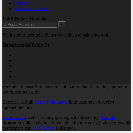
Eczane
Nöbetçi Eczaneler
Vakit Haber Aboneliği
+
Vakit.com.tr üzerinden haber ve ebülten almak istiyorum
Haberlerimizi Takip Et
BirHaber teması Birtema.com ekibi tarafından © üretilmiş premium
wordpress temasıdır.
Çerezler ile ilgili
Çerez Politikamız
linki üzerinden detayları
öğrenebilirsiniz.
Vakit.com.tr
, web sitesi altyapısını güçlendirmek için
Cenuta
firmasının kaliteli çözümlerini tercih ediyor. Ayrıca, hızlı ve güvenilir
performans için
VPS Server
kullanıyor.