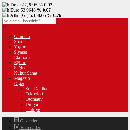
Dolar
47,3895
% 0.07
Euro
53,9648
% 0.07
Altın (Gr)
6.158,65
%-0,76
Gündem
Spor
Yaşam
Siyaset
Ekonomi
Eğitim
Sağlık
Kültür Sanat
Magazin
Diğer
Son Dakika
Teknoloji
Otomativ
Dünya
Türkiye
Gazeteler
Foto Galeri