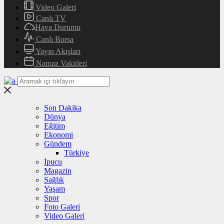
Video Galeri
Canlı TV
Hava Durumu
Canlı Borsa
Yayın Akışları
Namaz Vakitleri
Son Dakika
Dünya
Eğitim
Ekonomi
Gündem
Türkiye
İpucu
Magazin
Sağlık
Yaşam
Spor
Foto Galeri
Video Galeri