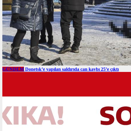
GÜNDEM
Donetsk’e yapılan saldırıda can kaybı 25’e çıktı