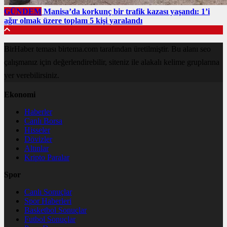
GÜNDEM
Manisa’da korkunç bir trafik kazası yaşandı: 1’i
ağır olmak üzere toplam 5 kişi yaralandı
BirHaber teması birtema.com tarafından üretilmiştir. Bu alanı seo
çalışmanız için değerlendirebilir, siteniz ile alakalı kelime gruplarına
yer verebilirsiniz.
Ekonomi
Haberler
Canlı Borsa
Hisseler
Dövizler
Altınlar
Kripto Paralar
Spor
Canlı Sonuçlar
Spor Haberleri
Basketbol Sonuçlar
Futbol Sonuçlar