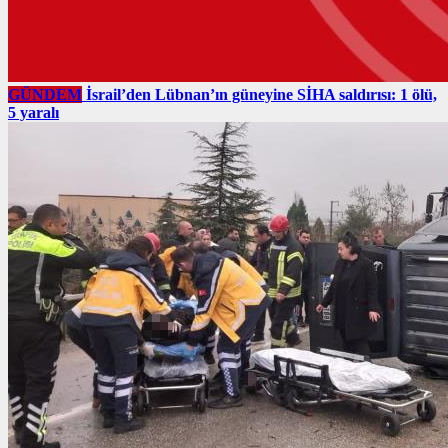
GÜNDEM
İsrail’den Lübnan’ın güneyine SİHA saldırısı: 1 ölü,
5 yaralı