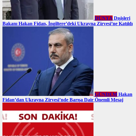
DÜNYA
Dışişleri
Bakanı Hakan Fidan, İngiltere’deki Ukrayna Zirvesi’ne Katıldı
GÜNDEM
Hakan
Fidan’dan Ukrayna Zirvesi’nde Barışa Dair Önemli Mesaj