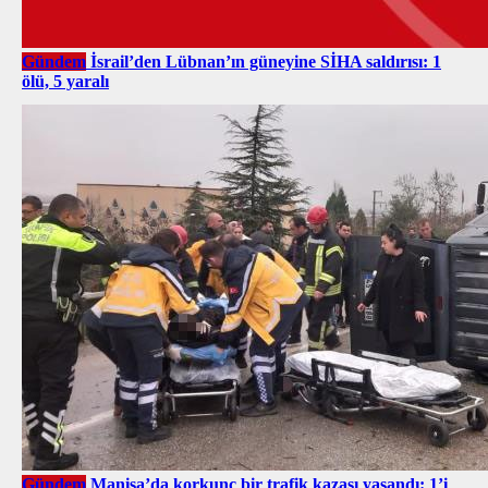
Gündem
İsrail’den Lübnan’ın güneyine SİHA saldırısı: 1
ölü, 5 yaralı
Gündem
Manisa’da korkunç bir trafik kazası yaşandı: 1’i