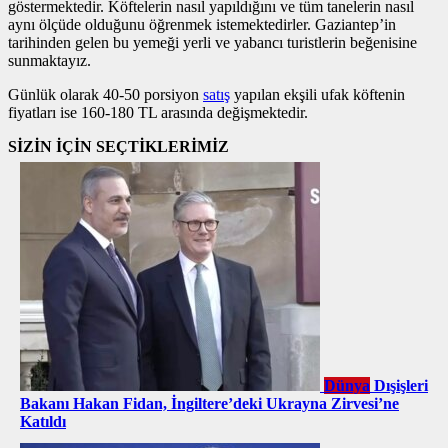
göstermektedir. Köftelerin nasıl yapıldığını ve tüm tanelerin nasıl
aynı ölçüde olduğunu öğrenmek istemektedirler. Gaziantep’in
tarihinden gelen bu yemeği yerli ve yabancı turistlerin beğenisine
sunmaktayız.
Günlük olarak 40-50 porsiyon
satış
yapılan ekşili ufak köftenin
fiyatları ise 160-180 TL arasında değişmektedir.
SİZİN İÇİN SEÇTİKLERİMİZ
Dünya
Dışişleri
Bakanı Hakan Fidan, İngiltere’deki Ukrayna Zirvesi’ne
Katıldı