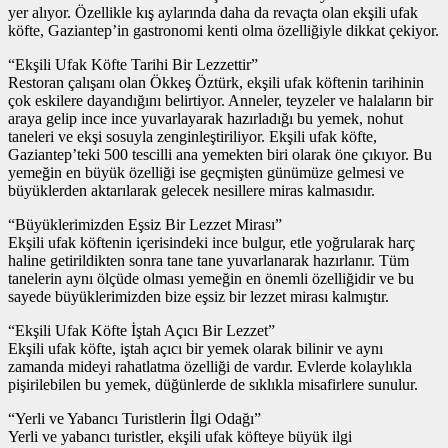
yer alıyor. Özellikle kış aylarında daha da revaçta olan ekşili ufak
köfte, Gaziantep’in gastronomi kenti olma özelliğiyle dikkat çekiyor.
“Ekşili Ufak Köfte Tarihi Bir Lezzettir”
Restoran çalışanı olan Ökkeş Öztürk, ekşili ufak köftenin tarihinin
çok eskilere dayandığını belirtiyor. Anneler, teyzeler ve halaların bir
araya gelip ince ince yuvarlayarak hazırladığı bu yemek, nohut
taneleri ve ekşi sosuyla zenginleştiriliyor. Ekşili ufak köfte,
Gaziantep’teki 500 tescilli ana yemekten biri olarak öne çıkıyor. Bu
yemeğin en büyük özelliği ise geçmişten günümüze gelmesi ve
büyüklerden aktarılarak gelecek nesillere miras kalmasıdır.
“Büyüklerimizden Eşsiz Bir Lezzet Mirası”
Ekşili ufak köftenin içerisindeki ince bulgur, etle yoğrularak harç
haline getirildikten sonra tane tane yuvarlanarak hazırlanır. Tüm
tanelerin aynı ölçüde olması yemeğin en önemli özelliğidir ve bu
sayede büyüklerimizden bize eşsiz bir lezzet mirası kalmıştır.
“Ekşili Ufak Köfte İştah Açıcı Bir Lezzet”
Ekşili ufak köfte, iştah açıcı bir yemek olarak bilinir ve aynı
zamanda mideyi rahatlatma özelliği de vardır. Evlerde kolaylıkla
pişirilebilen bu yemek, düğünlerde de sıklıkla misafirlere sunulur.
“Yerli ve Yabancı Turistlerin İlgi Odağı”
Yerli ve yabancı turistler, ekşili ufak köfteye büyük ilgi