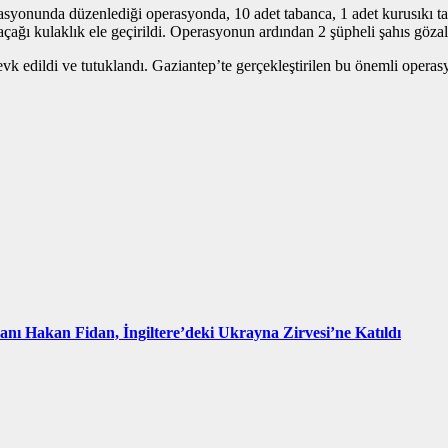
onunda düzenlediği operasyonda, 10 adet tabanca, 1 adet kurusıkı tab
ağı kulaklık ele geçirildi. Operasyonun ardından 2 şüpheli şahıs gözalt
evk edildi ve tutuklandı. Gaziantep’te gerçekleştirilen bu önemli opera
kanı Hakan Fidan, İngiltere’deki Ukrayna Zirvesi’ne Katıldı