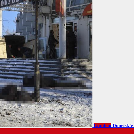
Gündem
Donetsk’e 