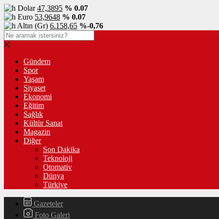
Dolar
47,3895
% 0.07
Euro
53,9648
% 0.07
Altın (Gr)
6.158,65
%-0,76
Gündem
Spor
Yaşam
Siyaset
Ekonomi
Eğitim
Sağlık
Kültür Sanat
Magazin
Diğer
Son Dakika
Teknoloji
Otomativ
Dünya
Türkiye
Gazeteler
Foto Galeri