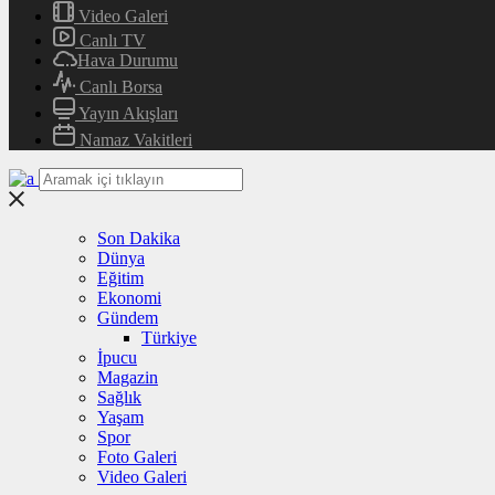
Video Galeri
Canlı TV
Hava Durumu
Canlı Borsa
Yayın Akışları
Namaz Vakitleri
Son Dakika
Dünya
Eğitim
Ekonomi
Gündem
Türkiye
İpucu
Magazin
Sağlık
Yaşam
Spor
Foto Galeri
Video Galeri