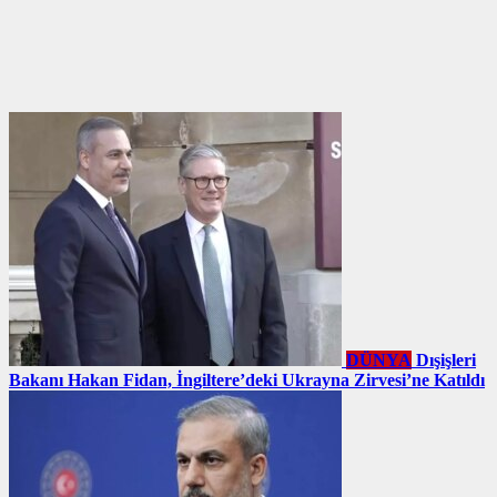
DÜNYA
Dışişleri
Bakanı Hakan Fidan, İngiltere’deki Ukrayna Zirvesi’ne Katıldı