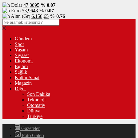
Dolar
47,3895
% 0.07
Euro
53,9648
% 0.07
Altın (Gr)
6.158,65
%-0,76
Gündem
Spor
Yaşam
Siyaset
Ekonomi
Eğitim
Sağlık
Kültür Sanat
Magazin
Diğer
Son Dakika
Teknoloji
Otomativ
Dünya
Türkiye
Gazeteler
Foto Galeri