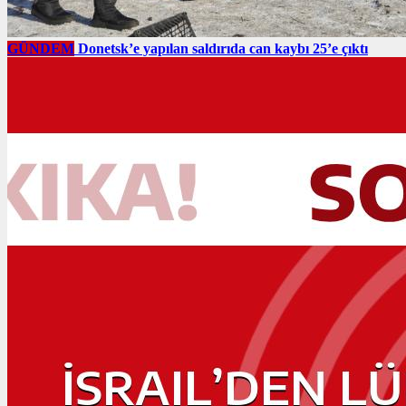
GÜNDEM
Donetsk’e yapılan saldırıda can kaybı 25’e çıktı