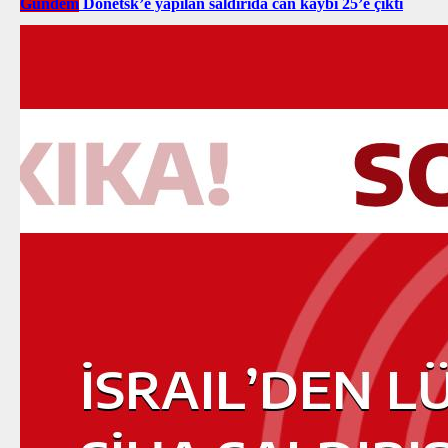
Gündem
Donetsk’e yapılan saldırıda can kaybı 25’e çıktı