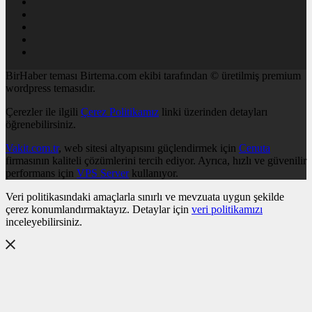
BirHaber teması Birtema.com ekibi tarafından © üretilmiş premium
wordpress temasıdır.
Çerezler ile ilgili
Çerez Politikamız
linki üzerinden detayları
öğrenebilirsiniz.
Vakit.com.tr
, web sitesi altyapısını güçlendirmek için
Cenuta
firmasının kaliteli çözümlerini tercih ediyor. Ayrıca, hızlı ve güvenilir
performans için
VPS Server
kullanıyor.
Veri politikasındaki amaçlarla sınırlı ve mevzuata uygun şekilde
çerez konumlandırmaktayız. Detaylar için
veri politikamızı
inceleyebilirsiniz.