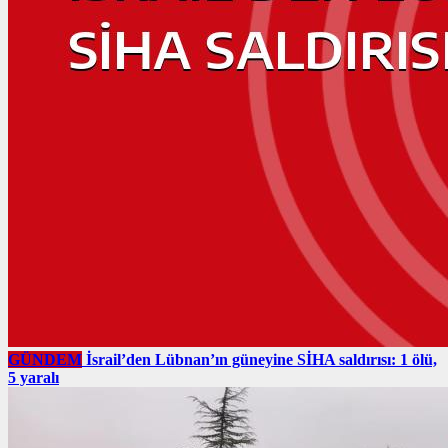
GÜNDEM
İsrail’den Lübnan’ın güneyine SİHA saldırısı: 1 ölü,
5 yaralı