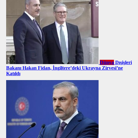
Dünya
Dışişleri
Bakanı Hakan Fidan, İngiltere’deki Ukrayna Zirvesi’ne
Katıldı