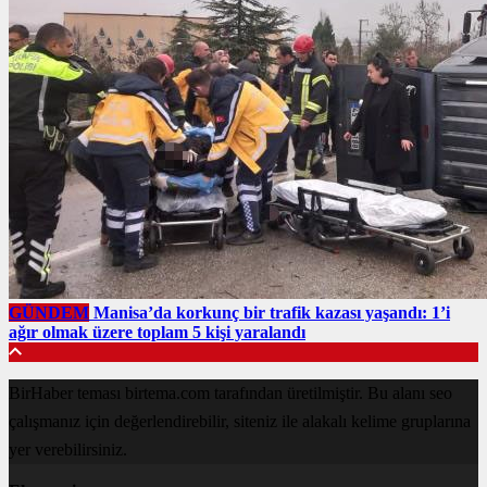
GÜNDEM
Manisa’da korkunç bir trafik kazası yaşandı: 1’i
ağır olmak üzere toplam 5 kişi yaralandı
BirHaber teması birtema.com tarafından üretilmiştir. Bu alanı seo
çalışmanız için değerlendirebilir, siteniz ile alakalı kelime gruplarına
yer verebilirsiniz.