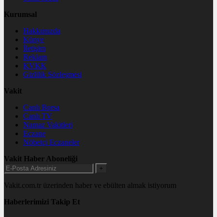
Kurumsal
Hakkımızda
Künye
İletişim
Reklam
KVKK
Gizlilik Sözleşmesi
Vakit
Canlı Borsa
Canlı TV
Namaz Vakitleri
Eczane
Nöbetçi Eczaneler
Vakit Haber Aboneliği
+
Vakit.com.tr üzerinden haber ve ebülten almak istiyorum
Haberlerimizi Takip Et