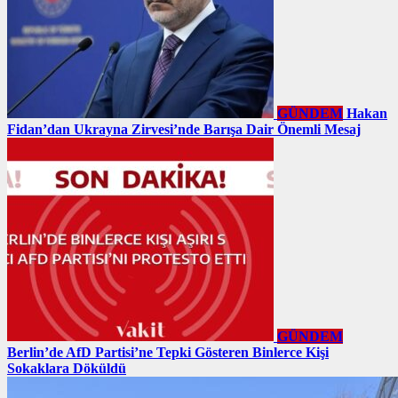
GÜNDEM
Hakan
Fidan’dan Ukrayna Zirvesi’nde Barışa Dair Önemli Mesaj
GÜNDEM
Berlin’de AfD Partisi’ne Tepki Gösteren Binlerce Kişi
Sokaklara Döküldü