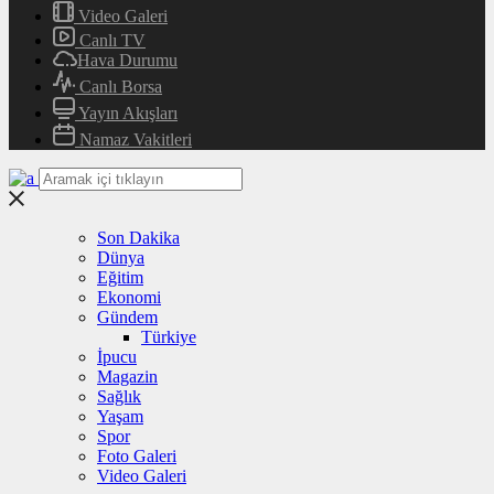
Video Galeri
Canlı TV
Hava Durumu
Canlı Borsa
Yayın Akışları
Namaz Vakitleri
Son Dakika
Dünya
Eğitim
Ekonomi
Gündem
Türkiye
İpucu
Magazin
Sağlık
Yaşam
Spor
Foto Galeri
Video Galeri