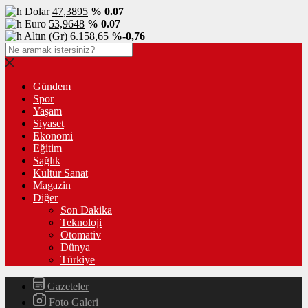
Dolar
47,3895
% 0.07
Euro
53,9648
% 0.07
Altın (Gr)
6.158,65
%-0,76
Gündem
Spor
Yaşam
Siyaset
Ekonomi
Eğitim
Sağlık
Kültür Sanat
Magazin
Diğer
Son Dakika
Teknoloji
Otomativ
Dünya
Türkiye
Gazeteler
Foto Galeri