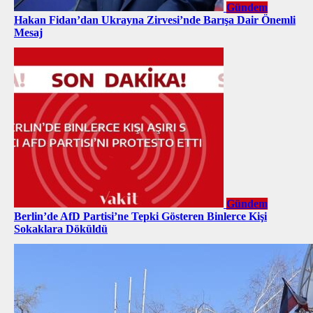
Gündem
Hakan Fidan’dan Ukrayna Zirvesi’nde Barışa Dair Önemli
Mesaj
Gündem
Berlin’de AfD Partisi’ne Tepki Gösteren Binlerce Kişi
Sokaklara Döküldü