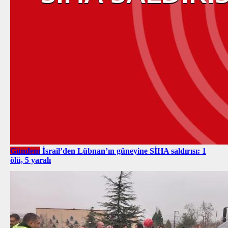
Gündem
İsrail’den Lübnan’ın güneyine SİHA saldırısı: 1
ölü, 5 yaralı