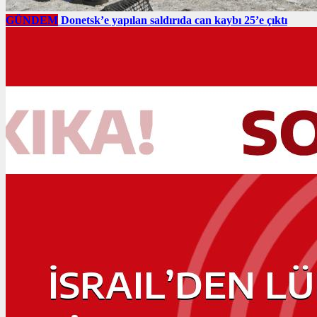
GÜNDEM
Donetsk’e yapılan saldırıda can kaybı 25’e çıktı