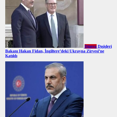
Dünya
Dışişleri
Bakanı Hakan Fidan, İngiltere’deki Ukrayna Zirvesi’ne
Katıldı