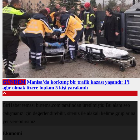
GÜNDEM
Manisa’da korkunç bir trafik kazası yaşandı: 1’i
ağır olmak üzere toplam 5 kişi yaralandı
BirHaber teması birtema.com tarafından üretilmiştir. Bu alanı seo
çalışmanız için değerlendirebilir, siteniz ile alakalı kelime gruplarına
yer verebilirsiniz.
Ekonomi