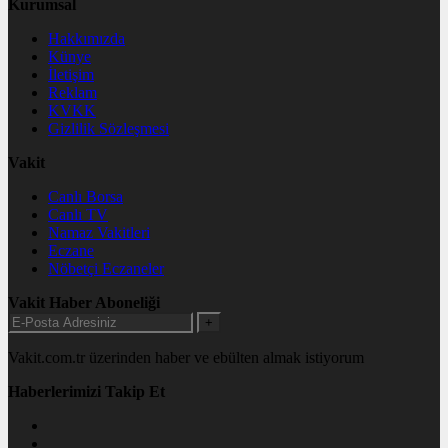
Kurumsal
Hakkımızda
Künye
İletişim
Reklam
KVKK
Gizlilik Sözleşmesi
Vakit
Canlı Borsa
Canlı TV
Namaz Vakitleri
Eczane
Nöbetçi Eczaneler
Vakit Haber Aboneliği
+
Vakit.com.tr üzerinden haber ve ebülten almak istiyorum
Haberlerimizi Takip Et