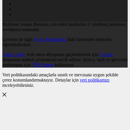
BirHaber teması Birtema.com ekibi tarafından © üretilmiş premium
wordpress temasıdır.
Çerezler ile ilgili
Çerez Politikamız
linki üzerinden detayları
öğrenebilirsiniz.
Vakit.com.tr
, web sitesi altyapısını güçlendirmek için
Cenuta
firmasının kaliteli çözümlerini tercih ediyor. Ayrıca, hızlı ve güvenilir
performans için
VPS Server
kullanıyor.
Veri politikasındaki amaçlarla sınırlı ve mevzuata uygun şekilde
çerez konumlandırmaktayız. Detaylar için
veri politikamızı
inceleyebilirsiniz.