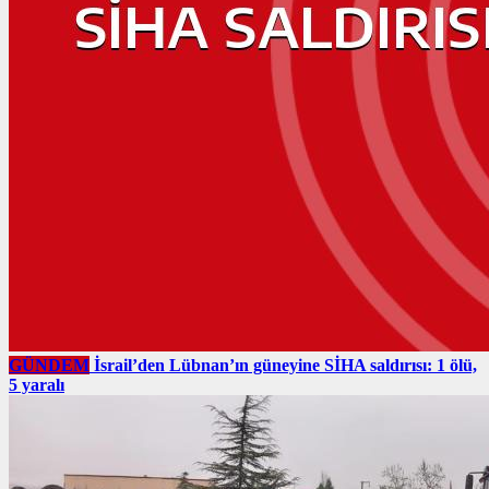
GÜNDEM
İsrail’den Lübnan’ın güneyine SİHA saldırısı: 1 ölü,
5 yaralı