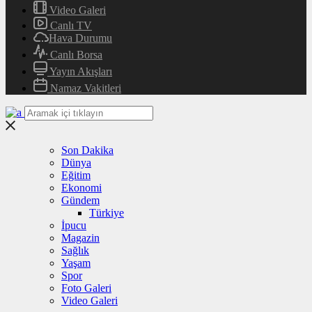
Video Galeri
Canlı TV
Hava Durumu
Canlı Borsa
Yayın Akışları
Namaz Vakitleri
Son Dakika
Dünya
Eğitim
Ekonomi
Gündem
Türkiye
İpucu
Magazin
Sağlık
Yaşam
Spor
Foto Galeri
Video Galeri