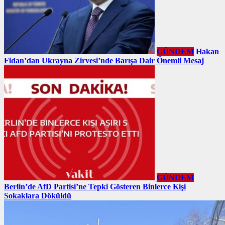
GÜNDEM
Hakan
Fidan’dan Ukrayna Zirvesi’nde Barışa Dair Önemli Mesaj
GÜNDEM
Berlin’de AfD Partisi’ne Tepki Gösteren Binlerce Kişi
Sokaklara Döküldü