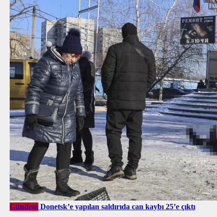
Gündem
Donetsk’e yapılan saldırıda can kaybı 25’e çıktı