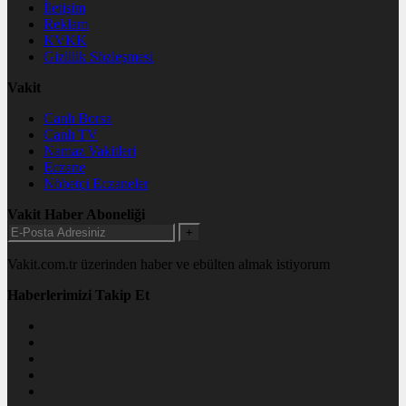
İletişim
Reklam
KVKK
Gizlilik Sözleşmesi
Vakit
Canlı Borsa
Canlı TV
Namaz Vakitleri
Eczane
Nöbetçi Eczaneler
Vakit Haber Aboneliği
+
Vakit.com.tr üzerinden haber ve ebülten almak istiyorum
Haberlerimizi Takip Et