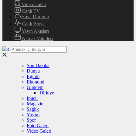
Video Galeri
Canlı TV
Hava Durumu
Canlı Borsa
Yayın Akışları
Namaz Vakitleri
Son Dakika
Dünya
Eğitim
Ekonomi
Gündem
Türkiye
İpucu
Magazin
Sağlık
Yaşam
Spor
Foto Galeri
Video Galeri