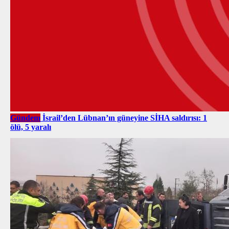
Gündem
İsrail’den Lübnan’ın güneyine SİHA saldırısı: 1
ölü, 5 yaralı