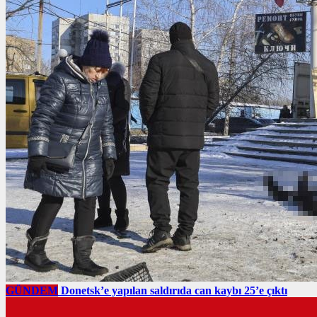
GÜNDEM
Donetsk’e yapılan saldırıda can kaybı 25’e çıktı