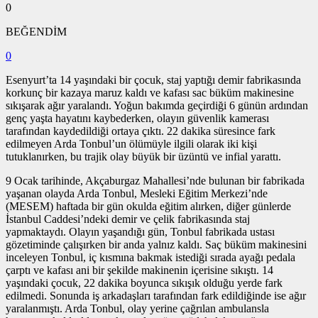
0
BEĞENDİM
0
Esenyurt’ta 14 yaşındaki bir çocuk, staj yaptığı demir fabrikasında
korkunç bir kazaya maruz kaldı ve kafası sac büküm makinesine
sıkışarak ağır yaralandı. Yoğun bakımda geçirdiği 6 günün ardından
genç yaşta hayatını kaybederken, olayın güvenlik kamerası
tarafından kaydedildiği ortaya çıktı. 22 dakika süresince fark
edilmeyen Arda Tonbul’un ölümüyle ilgili olarak iki kişi
tutuklanırken, bu trajik olay büyük bir üzüntü ve infial yarattı.
9 Ocak tarihinde, Akçaburgaz Mahallesi’nde bulunan bir fabrikada
yaşanan olayda Arda Tonbul, Mesleki Eğitim Merkezi’nde
(MESEM) haftada bir gün okulda eğitim alırken, diğer günlerde
İstanbul Caddesi’ndeki demir ve çelik fabrikasında staj
yapmaktaydı. Olayın yaşandığı gün, Tonbul fabrikada ustası
gözetiminde çalışırken bir anda yalnız kaldı. Saç büküm makinesini
inceleyen Tonbul, iç kısmına bakmak istediği sırada ayağı pedala
çarptı ve kafası ani bir şekilde makinenin içerisine sıkıştı. 14
yaşındaki çocuk, 22 dakika boyunca sıkışık olduğu yerde fark
edilmedi. Sonunda iş arkadaşları tarafından fark edildiğinde ise ağır
yaralanmıştı. Arda Tonbul, olay yerine çağrılan ambulansla