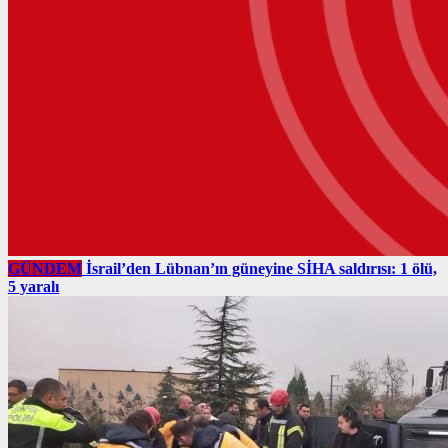
GÜNDEM
İsrail’den Lübnan’ın güneyine SİHA saldırısı: 1 ölü,
5 yaralı