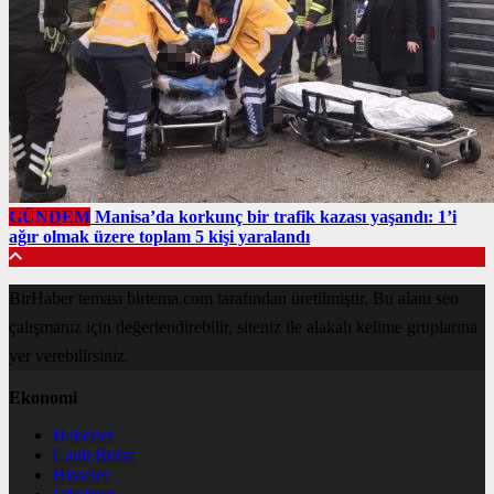
GÜNDEM
Manisa’da korkunç bir trafik kazası yaşandı: 1’i
ağır olmak üzere toplam 5 kişi yaralandı
BirHaber teması birtema.com tarafından üretilmiştir. Bu alanı seo
çalışmanız için değerlendirebilir, siteniz ile alakalı kelime gruplarına
yer verebilirsiniz.
Ekonomi
Haberler
Canlı Borsa
Hisseler