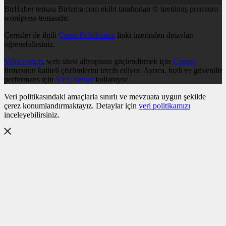
BirHaber teması Birtema.com ekibi tarafından © üretilmiş premium
wordpress temasıdır.
Çerezler ile ilgili
Çerez Politikamız
linki üzerinden detayları
öğrenebilirsiniz.
Vakit.com.tr
, web sitesi altyapısını güçlendirmek için
Cenuta
firmasının kaliteli çözümlerini tercih ediyor. Ayrıca, hızlı ve güvenilir
performans için
VPS Server
kullanıyor.
Veri politikasındaki amaçlarla sınırlı ve mevzuata uygun şekilde
çerez konumlandırmaktayız. Detaylar için
veri politikamızı
inceleyebilirsiniz.