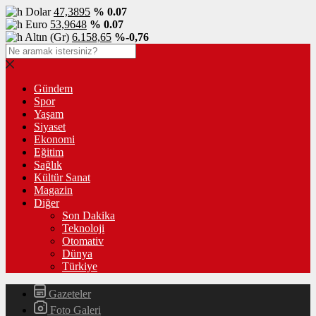
Dolar
47,3895
% 0.07
Euro
53,9648
% 0.07
Altın (Gr)
6.158,65
%-0,76
Gündem
Spor
Yaşam
Siyaset
Ekonomi
Eğitim
Sağlık
Kültür Sanat
Magazin
Diğer
Son Dakika
Teknoloji
Otomativ
Dünya
Türkiye
Gazeteler
Foto Galeri