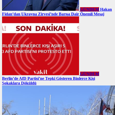
GÜNDEM
Hakan
Fidan’dan Ukrayna Zirvesi’nde Barışa Dair Önemli Mesaj
GÜNDEM
Berlin’de AfD Partisi’ne Tepki Gösteren Binlerce Kişi
Sokaklara Döküldü