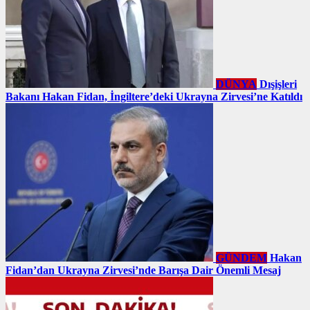
DÜNYA
Dışişleri
Bakanı Hakan Fidan, İngiltere’deki Ukrayna Zirvesi’ne Katıldı
GÜNDEM
Hakan
Fidan’dan Ukrayna Zirvesi’nde Barışa Dair Önemli Mesaj