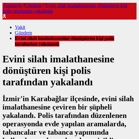
Anasayfa
/
Gündem
/
Evini silah imalathanesine dönüştüren kişi
polis tarafından yakalandı
Vakit
Gündem
Evini silah imalathanesine dönüştüren kişi polis
tarafından yakalandı
Evini silah imalathanesine
dönüştüren kişi polis
tarafından yakalandı
İzmir'in Karabağlar ilçesinde, evini silah
imalathanesine çeviren bir şüpheli
yakalandı. Polis tarafından düzenlenen
operasyonda evde yapılan aramalarda,
tabancalar ve tabanca yapımında