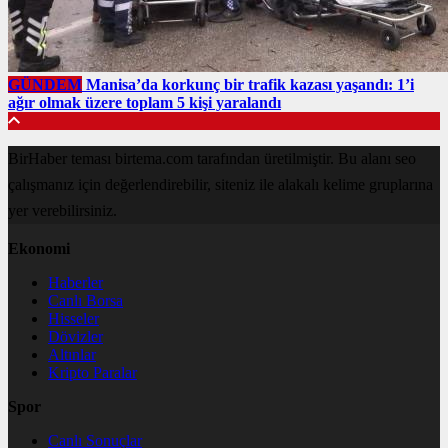
GÜNDEM
Manisa’da korkunç bir trafik kazası yaşandı: 1’i
ağır olmak üzere toplam 5 kişi yaralandı
BirHaber teması birtema.com tarafından üretilmiştir. Bu alanı seo
çalışmanız için değerlendirebilir, siteniz ile alakalı kelime gruplarına
yer verebilirsiniz.
Ekonomi
Haberler
Canlı Borsa
Hisseler
Dövizler
Altınlar
Kripto Paralar
Spor
Canlı Sonuçlar