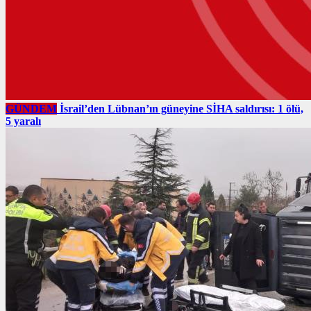
GÜNDEM
İsrail’den Lübnan’ın güneyine SİHA saldırısı: 1 ölü,
5 yaralı