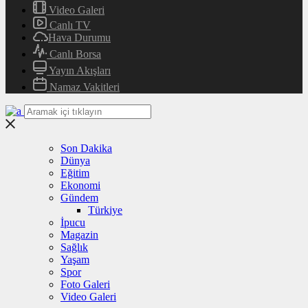
Video Galeri
Canlı TV
Hava Durumu
Canlı Borsa
Yayın Akışları
Namaz Vakitleri
Son Dakika
Dünya
Eğitim
Ekonomi
Gündem
Türkiye
İpucu
Magazin
Sağlık
Yaşam
Spor
Foto Galeri
Video Galeri