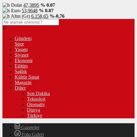
Dolar
47,3895
% 0.07
Euro
53,9648
% 0.07
Altın (Gr)
6.158,65
%-0,76
Gündem
Spor
Yaşam
Siyaset
Ekonomi
Eğitim
Sağlık
Kültür Sanat
Magazin
Diğer
Son Dakika
Teknoloji
Otomativ
Dünya
Türkiye
Gazeteler
Foto Galeri