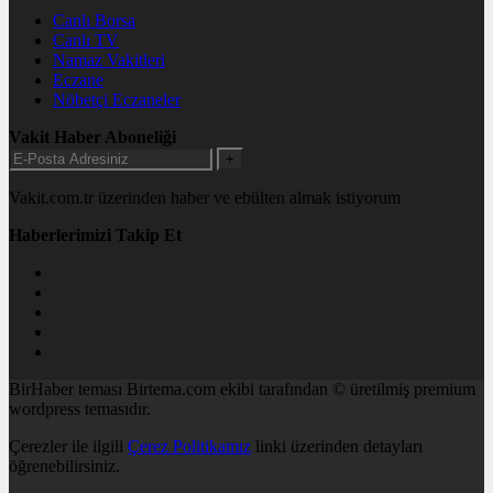
Canlı Borsa
Canlı TV
Namaz Vakitleri
Eczane
Nöbetçi Eczaneler
Vakit Haber Aboneliği
+
Vakit.com.tr üzerinden haber ve ebülten almak istiyorum
Haberlerimizi Takip Et
BirHaber teması Birtema.com ekibi tarafından © üretilmiş premium
wordpress temasıdır.
Çerezler ile ilgili
Çerez Politikamız
linki üzerinden detayları
öğrenebilirsiniz.