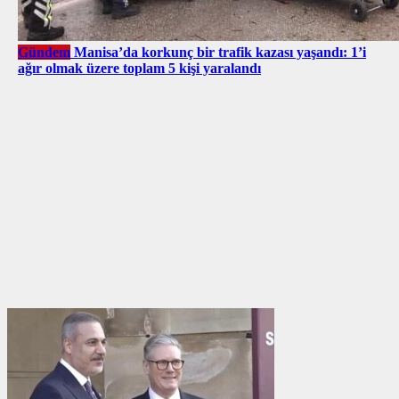
Gündem
Manisa’da korkunç bir trafik kazası yaşandı: 1’i
ağır olmak üzere toplam 5 kişi yaralandı