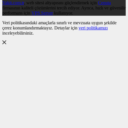
Vakit.com.tr
, web sitesi altyapısını güçlendirmek için
Cenuta
firmasının kaliteli çözümlerini tercih ediyor. Ayrıca, hızlı ve güvenilir
performans için
VPS Server
kullanıyor.
Veri politikasındaki amaçlarla sınırlı ve mevzuata uygun şekilde
çerez konumlandırmaktayız. Detaylar için
veri politikamızı
inceleyebilirsiniz.