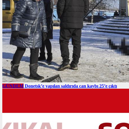
GÜNDEM
Donetsk’e yapılan saldırıda can kaybı 25’e çıktı