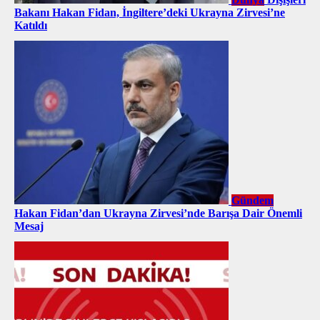
Bakanı Hakan Fidan, İngiltere’deki Ukrayna Zirvesi’ne
Katıldı
Gündem
Hakan Fidan’dan Ukrayna Zirvesi’nde Barışa Dair Önemli
Mesaj