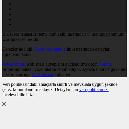
BirHaber teması Birtema.com ekibi tarafından © üretilmiş premium
wordpress temasıdır.
Çerezler ile ilgili
Çerez Politikamız
linki üzerinden detayları
öğrenebilirsiniz.
Vakit.com.tr
, web sitesi altyapısını güçlendirmek için
Cenuta
firmasının kaliteli çözümlerini tercih ediyor. Ayrıca, hızlı ve güvenilir
performans için
VPS Server
kullanıyor.
Veri politikasındaki amaçlarla sınırlı ve mevzuata uygun şekilde
çerez konumlandırmaktayız. Detaylar için
veri politikamızı
inceleyebilirsiniz.