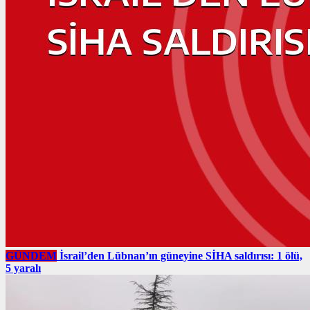
GÜNDEM
İsrail’den Lübnan’ın güneyine SİHA saldırısı: 1 ölü,
5 yaralı