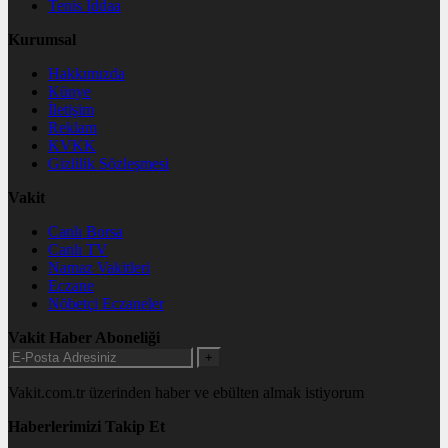
Tenis İddaa
Kurumsal
Hakkımızda
Künye
İletişim
Reklam
KVKK
Gizlilik Sözleşmesi
Vakit
Canlı Borsa
Canlı TV
Namaz Vakitleri
Eczane
Nöbetçi Eczaneler
Vakit Haber Aboneliği
+
Vakit.com.tr üzerinden haber ve ebülten almak istiyorum
Haberlerimizi Takip Et