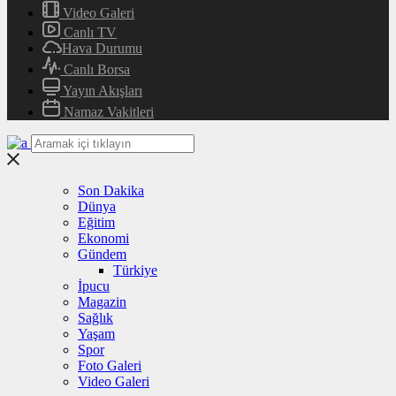
Video Galeri
Canlı TV
Hava Durumu
Canlı Borsa
Yayın Akışları
Namaz Vakitleri
Son Dakika
Dünya
Eğitim
Ekonomi
Gündem
Türkiye
İpucu
Magazin
Sağlık
Yaşam
Spor
Foto Galeri
Video Galeri