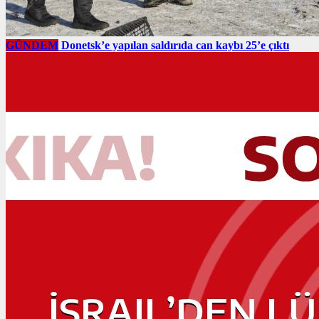
GÜNDEM
Donetsk’e yapılan saldırıda can kaybı 25’e çıktı