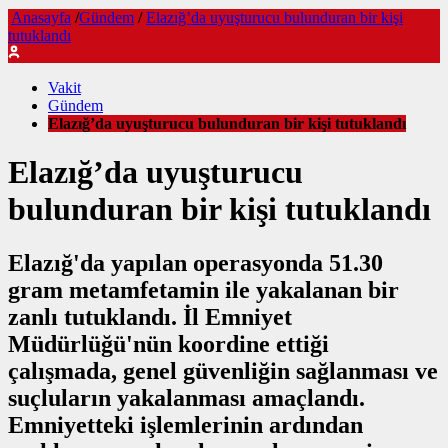
Anasayfa
/
Gündem
/
Elazığ’da uyuşturucu bulunduran bir kişi
tutuklandı
Vakit
Gündem
Elazığ’da uyuşturucu bulunduran bir kişi tutuklandı
Elazığ’da uyuşturucu
bulunduran bir kişi tutuklandı
Elazığ'da yapılan operasyonda 51.30
gram metamfetamin ile yakalanan bir
zanlı tutuklandı. İl Emniyet
Müdürlüğü'nün koordine ettiği
çalışmada, genel güvenliğin sağlanması ve
suçluların yakalanması amaçlandı.
Emniyetteki işlemlerinin ardından