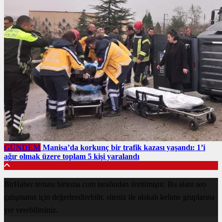
GÜNDEM
Manisa’da korkunç bir trafik kazası yaşandı: 1’i
ağır olmak üzere toplam 5 kişi yaralandı
BirHaber teması birtema.com tarafından üretilmiştir. Bu alanı seo
çalışmanız için değerlendirebilir, siteniz ile alakalı kelime gruplarına
yer verebilirsiniz.