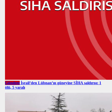
Gündem
İsrail’den Lübnan’ın güneyine SİHA saldırısı: 1
ölü, 5 yaralı