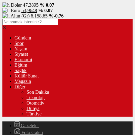
Dolar
47,3895
% 0.07
Euro
53,9648
% 0.07
Altın (Gr)
6.158,65
%-0,76
Gündem
Spor
Yaşam
Siyaset
Ekonomi
Eğitim
Sağlık
Kültür Sanat
Magazin
Diğer
Son Dakika
Teknoloji
Otomativ
Dünya
Türkiye
Gazeteler
Foto Galeri