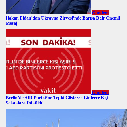
Gündem
Hakan Fidan’dan Ukrayna Zirvesi’nde Barışa Dair Önemli
Mesaj
Gündem
Berlin’de AfD Partisi’ne Tepki Gösteren Binlerce Kişi
Sokaklara Döküldü