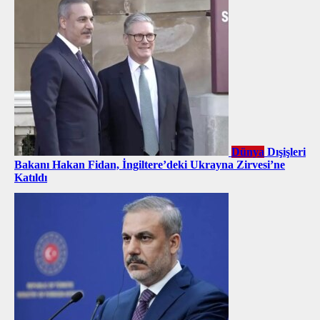
Dünya
Dışişleri
Bakanı Hakan Fidan, İngiltere’deki Ukrayna Zirvesi’ne
Katıldı