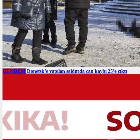
GÜNDEM
Donetsk’e yapılan saldırıda can kaybı 25’e çıktı