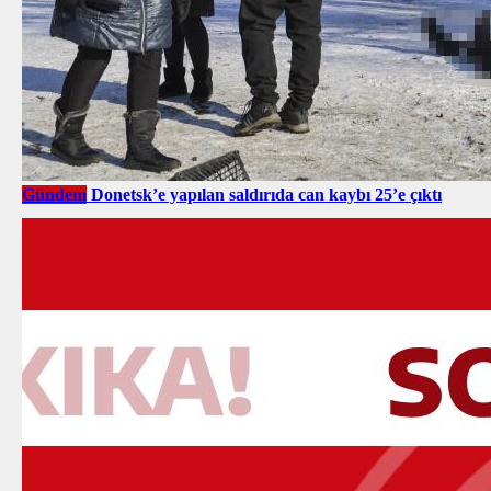
Gündem
Donetsk’e yapılan saldırıda can kaybı 25’e çıktı