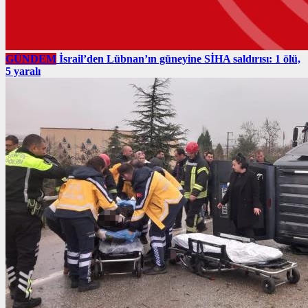
GÜNDEM
İsrail’den Lübnan’ın güneyine SİHA saldırısı: 1 ölü,
5 yaralı