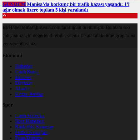
GÜNDEM
Manisa’da korkunç bir trafik kazası yaşandı: 1’i
ağır olmak üzere toplam 5 kişi yaralandı
BirHaber teması birtema.com tarafından üretilmiştir. Bu alanı seo
çalışmanız için değerlendirebilir, siteniz ile alakalı kelime gruplarına
yer verebilirsiniz.
Ekonomi
Haberler
Canlı Borsa
Hisseler
Dövizler
Altınlar
Kripto Paralar
Spor
Canlı Sonuçlar
Spor Haberleri
Basketbol Sonuçlar
Futbol Sonuçlar
Puan Durumu