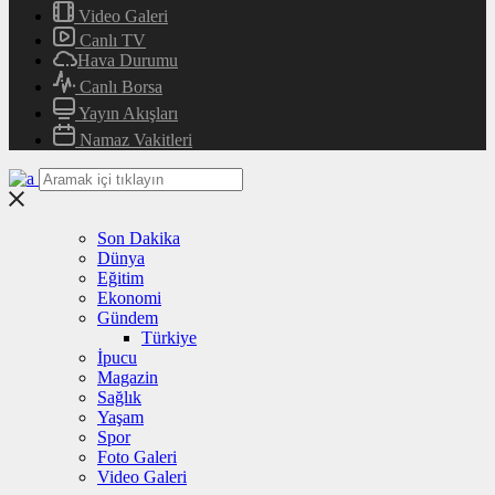
Video Galeri
Canlı TV
Hava Durumu
Canlı Borsa
Yayın Akışları
Namaz Vakitleri
Son Dakika
Dünya
Eğitim
Ekonomi
Gündem
Türkiye
İpucu
Magazin
Sağlık
Yaşam
Spor
Foto Galeri
Video Galeri