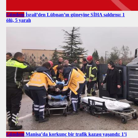
Gündem
İsrail’den Lübnan’ın güneyine SİHA saldırısı: 1
ölü, 5 yaralı
Gündem
Manisa’da korkunç bir trafik kazası yaşandı: 1’i