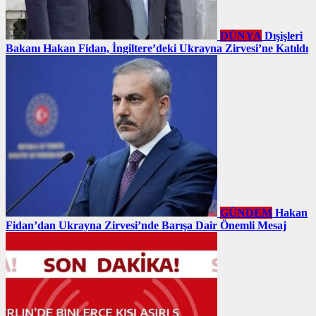
DÜNYA
Dışişleri
Bakanı Hakan Fidan, İngiltere’deki Ukrayna Zirvesi’ne Katıldı
GÜNDEM
Hakan
Fidan’dan Ukrayna Zirvesi’nde Barışa Dair Önemli Mesaj