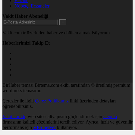
Eczane
Nöbetçi Eczaneler
Vakit Haber Aboneliği
+
Vakit.com.tr üzerinden haber ve ebülten almak istiyorum
Haberlerimizi Takip Et
BirHaber teması Birtema.com ekibi tarafından © üretilmiş premium
wordpress temasıdır.
Çerezler ile ilgili
Çerez Politikamız
linki üzerinden detayları
öğrenebilirsiniz.
Vakit.com.tr
, web sitesi altyapısını güçlendirmek için
Cenuta
firmasının kaliteli çözümlerini tercih ediyor. Ayrıca, hızlı ve güvenilir
performans için
VPS Server
kullanıyor.