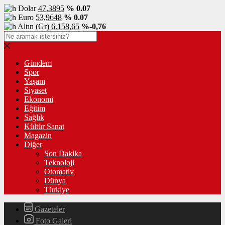
Dolar
47,3895
% 0.07
Euro
53,9648
% 0.07
Altın (Gr)
6.158,65
%-0,76
Gündem
Spor
Yaşam
Siyaset
Ekonomi
Eğitim
Sağlık
Kültür Sanat
Magazin
Diğer
Son Dakika
Teknoloji
Otomativ
Dünya
Türkiye
Gazeteler
Foto Galeri