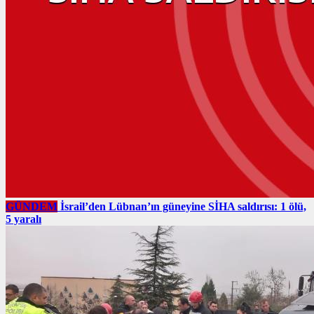
GÜNDEM
İsrail’den Lübnan’ın güneyine SİHA saldırısı: 1 ölü,
5 yaralı