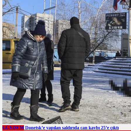
GÜNDEM
Donetsk’e yapılan saldırıda can kaybı 25’e çıktı