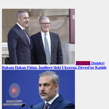
DÜNYA
Dışişleri
Bakanı Hakan Fidan, İngiltere’deki Ukrayna Zirvesi’ne Katıldı