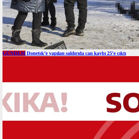
GÜNDEM
Donetsk’e yapılan saldırıda can kaybı 25’e çıktı