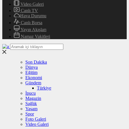
Video Galeri
Canlı TV
Hava Durumu
Canlı Borsa
Yayın Akışları
Namaz Vakitleri
Son Dakika
Dünya
Eğitim
Ekonomi
Gündem
Türkiye
İpucu
Magazin
Sağlık
Yaşam
Spor
Foto Galeri
Video Galeri