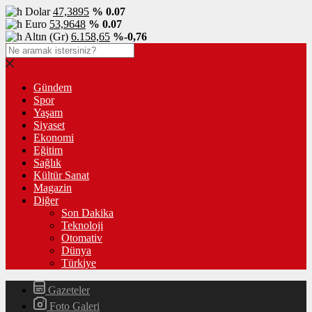
Dolar
47,3895
% 0.07
Euro
53,9648
% 0.07
Altın (Gr)
6.158,65
%-0,76
Gündem
Spor
Yaşam
Siyaset
Ekonomi
Eğitim
Sağlık
Kültür Sanat
Magazin
Diğer
Son Dakika
Teknoloji
Otomativ
Dünya
Türkiye
Gazeteler
Foto Galeri