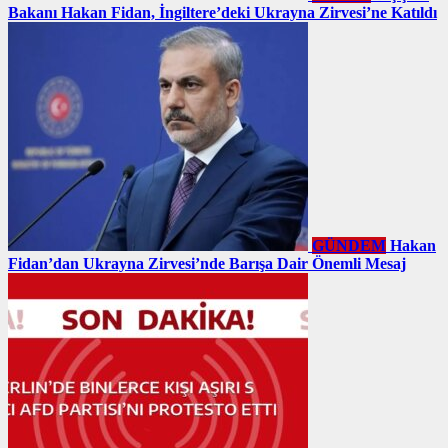
Bakanı Hakan Fidan, İngiltere’deki Ukrayna Zirvesi’ne Katıldı
GÜNDEM
Hakan
Fidan’dan Ukrayna Zirvesi’nde Barışa Dair Önemli Mesaj