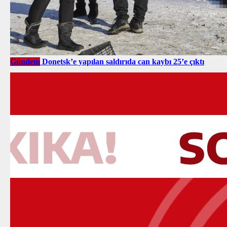
Gündem
Donetsk’e yapılan saldırıda can kaybı 25’e çıktı