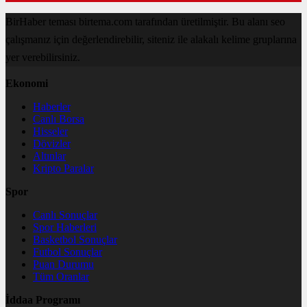
BirHaber teması birtema.com tarafından üretilmiştir. Bu alanı seo
çalışmanız için değerlendirebilir, siteniz ile alakalı kelime gruplarına
yer verebilirsiniz.
Ekonomi
Haberler
Canlı Borsa
Hisseler
Dövizler
Altınlar
Kripto Paralar
Spor
Canlı Sonuçlar
Spor Haberleri
Basketbol Sonuçlar
Futbol Sonuçlar
Puan Durumu
Tüm Oranlar
İddaa Programı