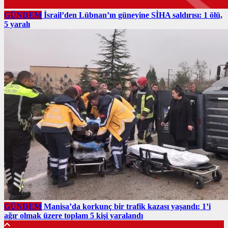
GÜNDEM
İsrail’den Lübnan’ın güneyine SİHA saldırısı: 1 ölü,
5 yaralı
GÜNDEM
Manisa’da korkunç bir trafik kazası yaşandı: 1’i
ağır olmak üzere toplam 5 kişi yaralandı