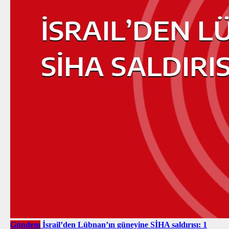
Gündem
İsrail’den Lübnan’ın güneyine SİHA saldırısı: 1