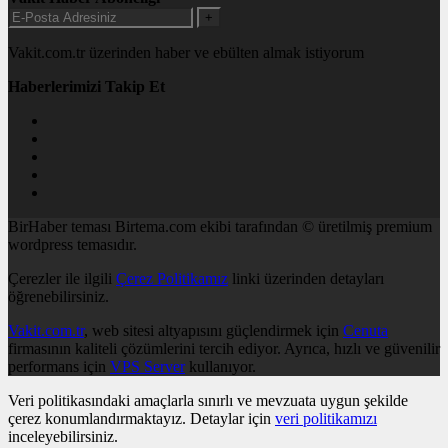
+
Vakit.com.tr üzerinden haber ve ebülten almak istiyorum
Haberlerimizi Takip Et
BirHaber teması Birtema.com ekibi tarafından © üretilmiş premium
wordpress temasıdır.
Çerezler ile ilgili
Çerez Politikamız
linki üzerinden detayları
öğrenebilirsiniz.
Vakit.com.tr
, web sitesi altyapısını güçlendirmek için
Cenuta
firmasının kaliteli çözümlerini tercih ediyor. Ayrıca, hızlı ve güvenilir
performans için
VPS Server
kullanıyor.
Veri politikasındaki amaçlarla sınırlı ve mevzuata uygun şekilde
çerez konumlandırmaktayız. Detaylar için
veri politikamızı
inceleyebilirsiniz.