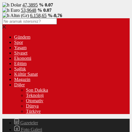
Dolar
47,3895
% 0.07
Euro
53,9648
% 0.07
Altın (Gr)
6.158,65
%-0,76
Gündem
Spor
Yaşam
Siyaset
Ekonomi
Eğitim
Sağlık
Kültür Sanat
Magazin
Diğer
Son Dakika
Teknoloji
Otomativ
Dünya
Türkiye
Gazeteler
Foto Galeri