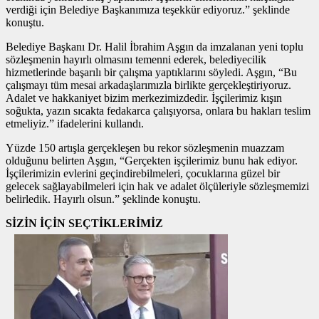
verdiği için Belediye Başkanımıza teşekkür ediyoruz.” şeklinde
konuştu.
Belediye Başkanı Dr. Halil İbrahim Aşgın da imzalanan yeni toplu
sözleşmenin hayırlı olmasını temenni ederek, belediyecilik
hizmetlerinde başarılı bir çalışma yaptıklarını söyledi. Aşgın, “Bu
çalışmayı tüm mesai arkadaşlarımızla birlikte gerçekleştiriyoruz.
Adalet ve hakkaniyet bizim merkezimizdedir. İşçilerimiz kışın
soğukta, yazın sıcakta fedakarca çalışıyorsa, onlara bu hakları teslim
etmeliyiz.” ifadelerini kullandı.
Yüzde 150 artışla gerçekleşen bu rekor sözleşmenin muazzam
olduğunu belirten Aşgın, “Gerçekten işçilerimiz bunu hak ediyor.
İşçilerimizin evlerini geçindirebilmeleri, çocuklarına güzel bir
gelecek sağlayabilmeleri için hak ve adalet ölçüleriyle sözleşmemizi
belirledik. Hayırlı olsun.” şeklinde konuştu.
SİZİN İÇİN SEÇTİKLERİMİZ