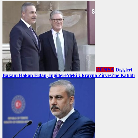
DÜNYA
Dışişleri
Bakanı Hakan Fidan, İngiltere’deki Ukrayna Zirvesi’ne Katıldı