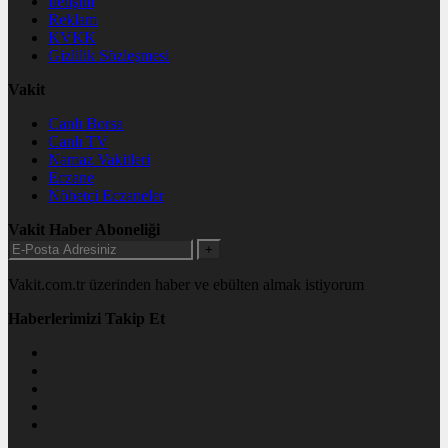
İletişim
Reklam
KVKK
Gizlilik Sözleşmesi
Vakit
Canlı Borsa
Canlı TV
Namaz Vakitleri
Eczane
Nöbetçi Eczaneler
Vakit Haber Aboneliği
+
Vakit.com.tr üzerinden haber ve ebülten almak istiyorum
Haberlerimizi Takip Et