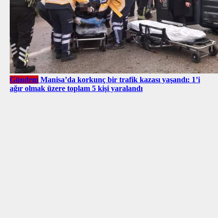
Gündem
Manisa’da korkunç bir trafik kazası yaşandı: 1’i
ağır olmak üzere toplam 5 kişi yaralandı