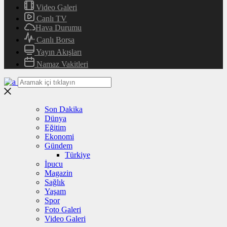
Video Galeri
Canlı TV
Hava Durumu
Canlı Borsa
Yayın Akışları
Namaz Vakitleri
Son Dakika
Dünya
Eğitim
Ekonomi
Gündem
Türkiye
İpucu
Magazin
Sağlık
Yaşam
Spor
Foto Galeri
Video Galeri