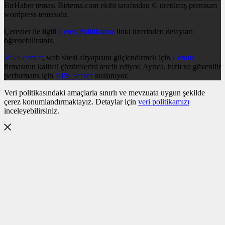
BirHaber teması Birtema.com ekibi tarafından © üretilmiş premium
wordpress temasıdır.
Çerezler ile ilgili
Çerez Politikamız
linki üzerinden detayları
öğrenebilirsiniz.
Vakit.com.tr
, web sitesi altyapısını güçlendirmek için
Cenuta
firmasının kaliteli çözümlerini tercih ediyor. Ayrıca, hızlı ve güvenilir
performans için
VPS Server
kullanıyor.
Veri politikasındaki amaçlarla sınırlı ve mevzuata uygun şekilde
çerez konumlandırmaktayız. Detaylar için
veri politikamızı
inceleyebilirsiniz.