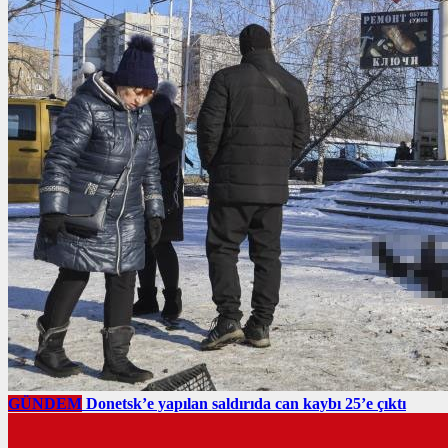
GÜNDEM
Donetsk’e yapılan saldırıda can kaybı 25’e çıktı