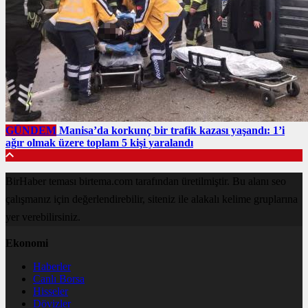
GÜNDEM
Manisa’da korkunç bir trafik kazası yaşandı: 1’i
ağır olmak üzere toplam 5 kişi yaralandı
BirHaber teması birtema.com tarafından üretilmiştir. Bu alanı seo
çalışmanız için değerlendirebilir, siteniz ile alakalı kelime gruplarına
yer verebilirsiniz.
Ekonomi
Haberler
Canlı Borsa
Hisseler
Dövizler