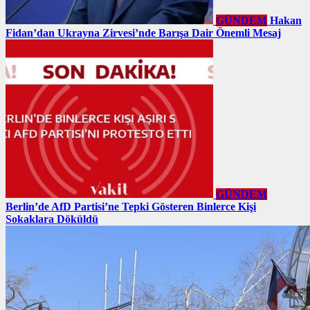
GÜNDEM
Hakan
Fidan’dan Ukrayna Zirvesi’nde Barışa Dair Önemli Mesaj
GÜNDEM
Berlin’de AfD Partisi’ne Tepki Gösteren Binlerce Kişi
Sokaklara Döküldü