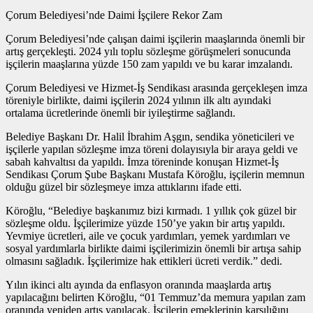
Çorum Belediyesi’nde Daimi İşçilere Rekor Zam
Çorum Belediyesi’nde çalışan daimi işçilerin maaşlarında önemli bir
artış gerçekleşti. 2024 yılı toplu sözleşme görüşmeleri sonucunda
işçilerin maaşlarına yüzde 150 zam yapıldı ve bu karar imzalandı.
Çorum Belediyesi ve Hizmet-İş Sendikası arasında gerçekleşen imza
töreniyle birlikte, daimi işçilerin 2024 yılının ilk altı ayındaki
ortalama ücretlerinde önemli bir iyileştirme sağlandı.
Belediye Başkanı Dr. Halil İbrahim Aşgın, sendika yöneticileri ve
işçilerle yapılan sözleşme imza töreni dolayısıyla bir araya geldi ve
sabah kahvaltısı da yapıldı. İmza töreninde konuşan Hizmet-İş
Sendikası Çorum Şube Başkanı Mustafa Köroğlu, işçilerin memnun
olduğu güzel bir sözleşmeye imza attıklarını ifade etti.
Köroğlu, “Belediye başkanımız bizi kırmadı. 1 yıllık çok güzel bir
sözleşme oldu. İşçilerimize yüzde 150’ye yakın bir artış yapıldı.
Yevmiye ücretleri, aile ve çocuk yardımları, yemek yardımları ve
sosyal yardımlarla birlikte daimi işçilerimizin önemli bir artışa sahip
olmasını sağladık. İşçilerimize hak ettikleri ücreti verdik.” dedi.
Yılın ikinci altı ayında da enflasyon oranında maaşlarda artış
yapılacağını belirten Köroğlu, “01 Temmuz’da memura yapılan zam
oranında yeniden artış yapılacak. İşçilerin emeklerinin karşılığını