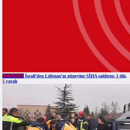
GÜNDEM
İsrail’den Lübnan’ın güneyine SİHA saldırısı: 1 ölü,
5 yaralı