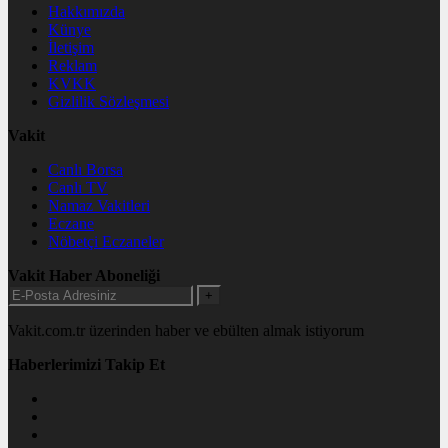
Hakkımızda
Künye
İletişim
Reklam
KVKK
Gizlilik Sözleşmesi
Vakit
Canlı Borsa
Canlı TV
Namaz Vakitleri
Eczane
Nöbetçi Eczaneler
Vakit Haber Aboneliği
+
Vakit.com.tr üzerinden haber ve ebülten almak istiyorum
Haberlerimizi Takip Et