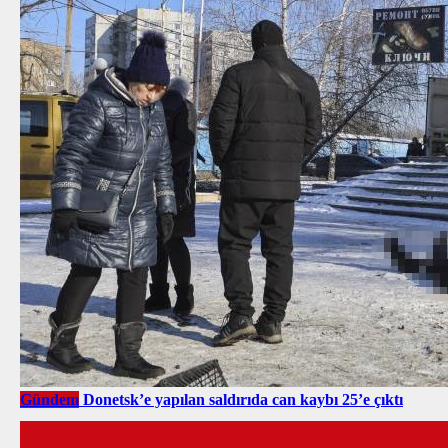
Gündem
Donetsk’e yapılan saldırıda can kaybı 25’e çıktı