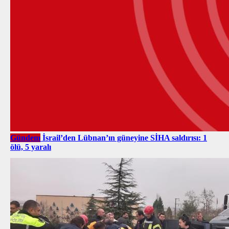
Gündem
İsrail’den Lübnan’ın güneyine SİHA saldırısı: 1
ölü, 5 yaralı