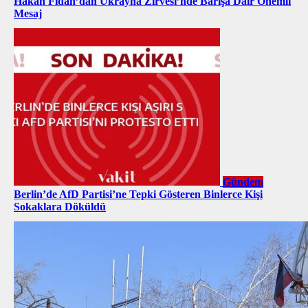
Hakan Fidan’dan Ukrayna Zirvesi’nde Barışa Dair Önemli
Mesaj
Gündem
Berlin’de AfD Partisi’ne Tepki Gösteren Binlerce Kişi
Sokaklara Döküldü