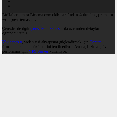
BirHaber teması Birtema.com ekibi tarafından © üretilmiş premium
wordpress temasıdır.
Çerezler ile ilgili
Çerez Politikamız
linki üzerinden detayları
öğrenebilirsiniz.
Vakit.com.tr
, web sitesi altyapısını güçlendirmek için
Cenuta
firmasının kaliteli çözümlerini tercih ediyor. Ayrıca, hızlı ve güvenilir
performans için
VPS Server
kullanıyor.