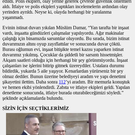
edildi. Polis ekipleri, olay yerine gelerek çevrede güvenlik önlemleri
aldı. İtfaiye ve polis ekipleri yaptıkları incelemelerin ardından olay
yerinden ayrıldı. Neyse ki, olayda herhangi bir yaralanma
yaşanmadı.
Evinin istinat duvarı yıkılan Müslüm Damar, “Yan tarafta bir inşaat
vardı, inşaatta gündüzleri çalışmalar yapılıyordu. Ağır makinalar
çalıştığı için binamızda sarsıntılar oluyordu. Bu sırada, bizim istinat
duvarımızın altını oyup zayıflattılar ve sonucunda duvar çöktü.
Burası oğlumun evi, inşaat bitişikte temel kazısı yaparken istinat
duvarımız yıkılmış. Çocuklar da şiddetli bir sarsıntı hissetmişler.
Akşam saatleri olduğu için herhangi bir şey görünmüyordu. İnşaat
çalışanları ise işlerini bitirip gitmek üzereydiler. Ustalara durumu
bildirdik, yukarda 5 aile yaşıyor. Kenarlardan yürürseniz bir şey
olmaz dediler. Bunun üzerine belediyeyi aradım ve yapı denetimi
şikayetini ilettim. Daha sonra
112
’yi aradım. Bir memurla konuştuk
ve hemen ekibi yönlendirdi. Zabıta ve itfaiye ekipleri geldi. Yapılan
denetleme sonucunda, itfaiye burada oturabileceğimizi söyledi.”
şeklinde açıklamalarda bulundu.
SİZİN İÇİN SEÇTİKLERİMİZ