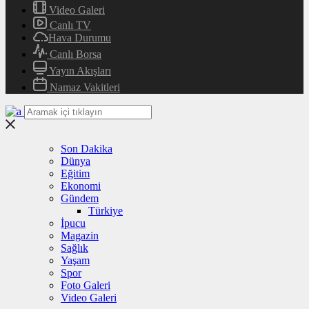
Video Galeri
Canlı TV
Hava Durumu
Canlı Borsa
Yayın Akışları
Namaz Vakitleri
Son Dakika
Dünya
Eğitim
Ekonomi
Gündem
Türkiye
İpucu
Magazin
Sağlık
Yaşam
Spor
Foto Galeri
Video Galeri