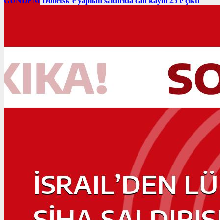
GÜNDEM
Donetsk’e yapılan saldırıda can kaybı 25’e çıktı