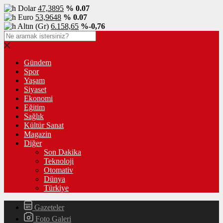
Dolar
47,3895
% 0.07
Euro
53,9648
% 0.07
Altın (Gr)
6.158,65
%-0,76
Gündem
Spor
Yaşam
Siyaset
Ekonomi
Eğitim
Sağlık
Kültür Sanat
Magazin
Diğer
Son Dakika
Teknoloji
Otomativ
Dünya
Türkiye
Gazeteler
Foto Galeri