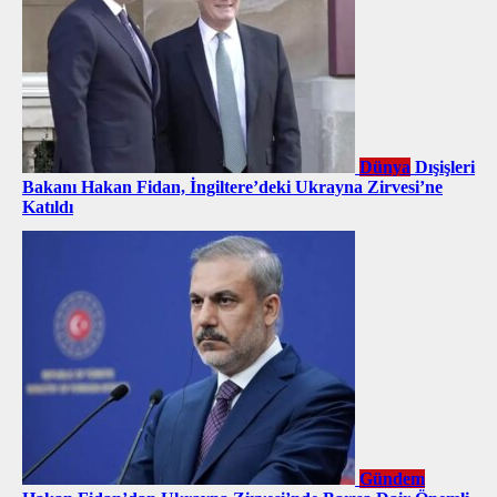
Dünya
Dışişleri
Bakanı Hakan Fidan, İngiltere’deki Ukrayna Zirvesi’ne
Katıldı
Gündem