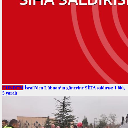
GÜNDEM
İsrail’den Lübnan’ın güneyine SİHA saldırısı: 1 ölü,
5 yaralı