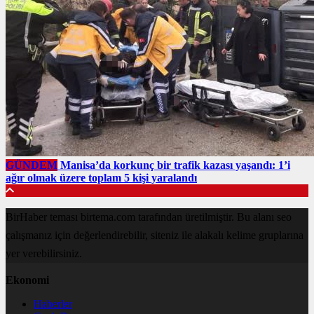
GÜNDEM
Manisa’da korkunç bir trafik kazası yaşandı: 1’i
ağır olmak üzere toplam 5 kişi yaralandı
BirHaber teması birtema.com tarafından üretilmiştir. Bu alanı seo
çalışmanız için değerlendirebilir, siteniz ile alakalı kelime gruplarına
yer verebilirsiniz.
Ekonomi
Haberler