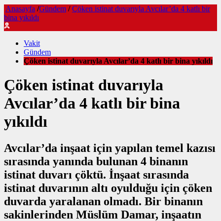
Anasayfa
/
Gündem
/
Çöken istinat duvarıyla Avcılar’da 4 katlı bir
bina yıkıldı
Vakit
Gündem
Çöken istinat duvarıyla Avcılar’da 4 katlı bir bina yıkıldı
Çöken istinat duvarıyla
Avcılar’da 4 katlı bir bina
yıkıldı
Avcılar’da inşaat için yapılan temel kazısı
sırasında yanında bulunan 4 binanın
istinat duvarı çöktü. İnşaat sırasında
istinat duvarının altı oyulduğu için çöken
duvarda yaralanan olmadı. Bir binanın
sakinlerinden Müslüm Damar, inşaatın