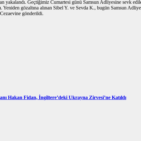
yakalandı. Geçtiğimiz Cumartesi günü Samsun Adliyesine sevk edilen kad
dı. Yeniden gözaltına alınan Sibel Y. ve Sevda K., bugün Samsun Adliyes
 Cezaevine gönderildi.
kanı Hakan Fidan, İngiltere’deki Ukrayna Zirvesi’ne Katıldı