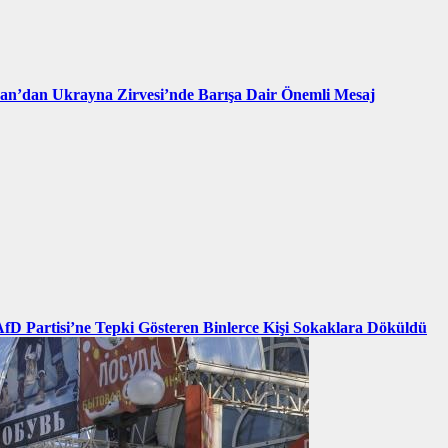
an’dan Ukrayna Zirvesi’nde Barışa Dair Önemli Mesaj
AfD Partisi’ne Tepki Gösteren Binlerce Kişi Sokaklara Döküldü