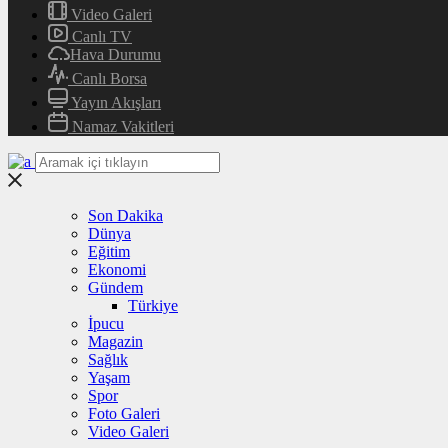
Video Galeri
Canlı TV
Hava Durumu
Canlı Borsa
Yayın Akışları
Namaz Vakitleri
Son Dakika
Dünya
Eğitim
Ekonomi
Gündem
Türkiye
İpucu
Magazin
Sağlık
Yaşam
Spor
Foto Galeri
Video Galeri