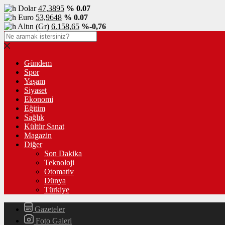
Dolar
47,3895
% 0.07
Euro
53,9648
% 0.07
Altın (Gr)
6.158,65
%-0,76
Gündem
Spor
Yaşam
Siyaset
Ekonomi
Eğitim
Sağlık
Kültür Sanat
Magazin
Diğer
Son Dakika
Teknoloji
Otomativ
Dünya
Türkiye
Gazeteler
Foto Galeri