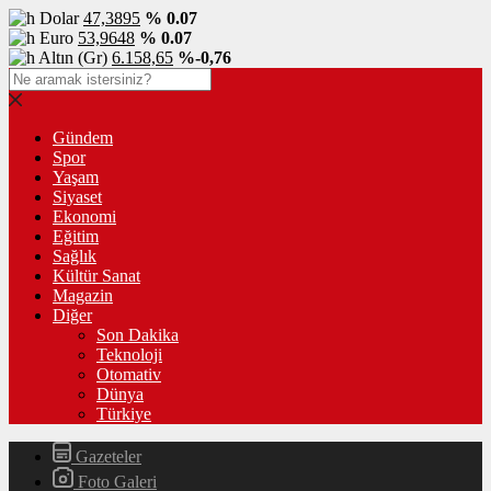
Dolar
47,3895
% 0.07
Euro
53,9648
% 0.07
Altın (Gr)
6.158,65
%-0,76
Gündem
Spor
Yaşam
Siyaset
Ekonomi
Eğitim
Sağlık
Kültür Sanat
Magazin
Diğer
Son Dakika
Teknoloji
Otomativ
Dünya
Türkiye
Gazeteler
Foto Galeri