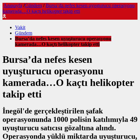
Anasayfa
/
Gündem
/
Bursa’da nefes kesen uyuşturucu operasyonu
kamerada…O kaçtı helikopter takip etti
Vakit
Gündem
Bursa’da nefes kesen uyuşturucu operasyonu
kamerada…O kaçtı helikopter takip etti
Bursa’da nefes kesen
uyuşturucu operasyonu
kamerada…O kaçtı helikopter
takip etti
İnegöl'de gerçekleştirilen şafak
operasyonunda 1000 polisin katılımıyla 49
uyuşturucu satıcısı gözaltına alındı.
Operasyonda yüklü miktarda uyuşturucu,