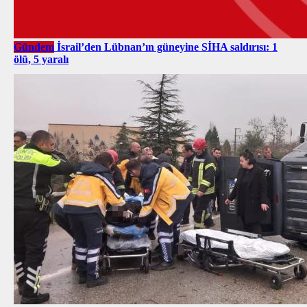
Gündem
İsrail’den Lübnan’ın güneyine SİHA saldırısı: 1
ölü, 5 yaralı