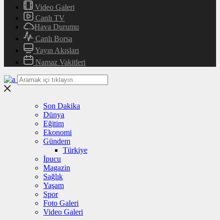
Video Galeri
Canlı TV
Hava Durumu
Canlı Borsa
Yayın Akışları
Namaz Vakitleri
Son Dakika
Dünya
Eğitim
Ekonomi
Gündem
Türkiye
İpucu
Magazin
Sağlık
Yaşam
Spor
Foto Galeri
Video Galeri