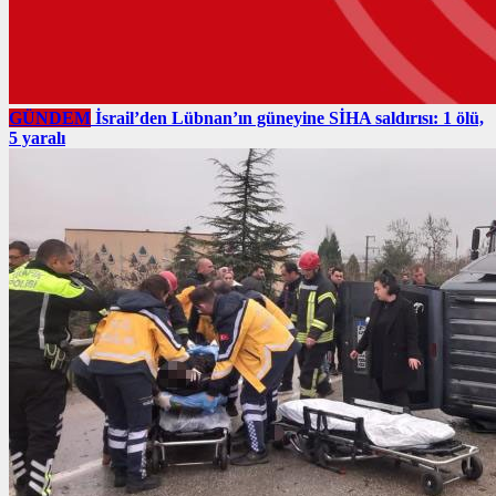
GÜNDEM
İsrail’den Lübnan’ın güneyine SİHA saldırısı: 1 ölü,
5 yaralı