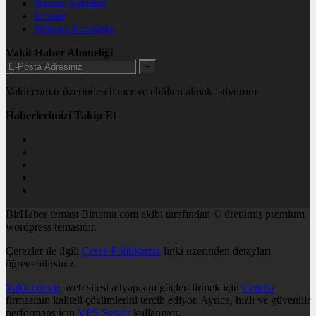
Namaz Vakitleri
Eczane
Nöbetçi Eczaneler
Vakit Haber Aboneliği
+
Vakit.com.tr üzerinden haber ve ebülten almak istiyorum
Haberlerimizi Takip Et
BirHaber teması Birtema.com ekibi tarafından © üretilmiş premium
wordpress temasıdır.
Çerezler ile ilgili
Çerez Politikamız
linki üzerinden detayları
öğrenebilirsiniz.
Vakit.com.tr
, web sitesi altyapısını güçlendirmek için
Cenuta
firmasının kaliteli çözümlerini tercih ediyor. Ayrıca, hızlı ve güvenilir
performans için
VPS Server
kullanıyor.