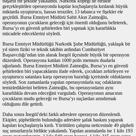
başarılı bir şekilde yakalandı. Narkotik köpeği ile birlikte
gerçekleştirilen operasyonda kapılar koçbaşlarıyla kırılarak büyük
miktarda uyuşturucu, hassas teraziler, 13 tabanca ve fişekler ele
geçirildi. Bursa Emniyet Müdürü Sabit Akın Zaimoğlu,
operasyonun çocukların geleceği için önemli olduğunu belirterek,
Bursa’yı en güvenli şehirlerden biri yapmak için kararlılıkla
mücadele edeceklerini söyledi.
Bursa Emniyet Müdürlüğü Narkotik Şube Müdürlüğü, yaklaşık bir
yıl süren fiziki ve teknik takibin ardından Cumhuriyet
Başsavcılığı’ndan izin alarak İnegöl ilçesinde büyük bir operasyon
düzenledi. Operasyona katılan 1000 polis memuru dualarla
uğurlandı. Bursa Emniyet Müdürü Zaimoğlu, Bursa’yı en güvenli
şehirlerden biri yapacaklarını ifade ederek, çocukları zehirleyen ve
uyuşturucu satanlara karşı operasyon hazırlığı içerisinde olduklarını
söyledi. Son zamanlarda yapılan operasyonlarla suç odaklarını
temizlediklerini belirten Zaimoğlu, bu operasyonların aynı
kararlılıkla devam edeceğini vurguladı. Operasyonun amacının
çocukların mutlu geleceği ve Bursa’yı suçlardan arındırmak
olduğunu dile getirdi.
Daha sonra İnegöl’deki farklı adreslere operasyon düzenlendi.
Ekipler, şüphelilerin bulunduğu adreslere şafak baskını yaparak
kapıları koçbaşlarıyla kırdı. Yürütülen çalışma neticesinde 49 şüpheli
suç unsurlarıyla birlikte yakalandı. Yapılan aramalarda ise 1 kilo 193