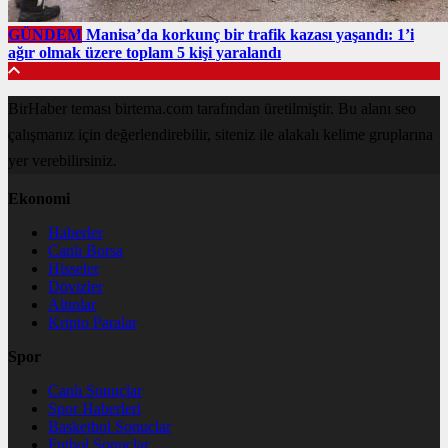
GÜNDEM
Manisa’da korkunç bir trafik kazası yaşandı: 1’i
ağır olmak üzere toplam 5 kişi yaralandı
BirHaber teması birtema.com tarafından üretilmiştir. Bu alanı seo
çalışmanız için değerlendirebilir, siteniz ile alakalı kelime gruplarına
yer verebilirsiniz.
Ekonomi
Haberler
Canlı Borsa
Hisseler
Dövizler
Altınlar
Kripto Paralar
Spor
Canlı Sonuçlar
Spor Haberleri
Basketbol Sonuçlar
Futbol Sonuçlar