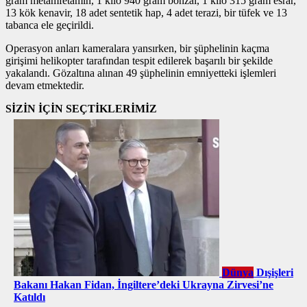
gram metamfetamin, 1 kilo 940 gram bonzai, 1 kilo 315 gram esrar,
13 kök kenavir, 18 adet sentetik hap, 4 adet terazi, bir tüfek ve 13
tabanca ele geçirildi.
Operasyon anları kameralara yansırken, bir şüphelinin kaçma
girişimi helikopter tarafından tespit edilerek başarılı bir şekilde
yakalandı. Gözaltına alınan 49 şüphelinin emniyetteki işlemleri
devam etmektedir.
SİZİN İÇİN SEÇTİKLERİMİZ
Dünya
Dışişleri
Bakanı Hakan Fidan, İngiltere’deki Ukrayna Zirvesi’ne
Katıldı