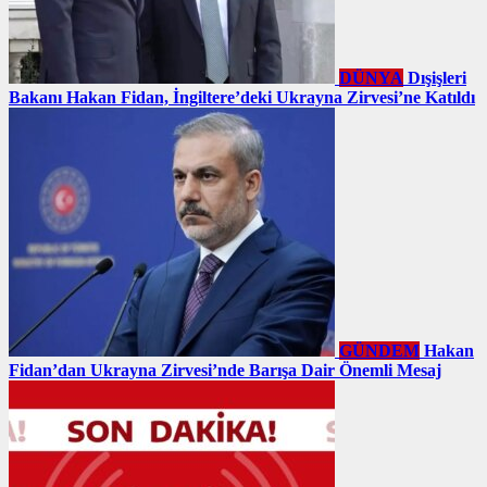
DÜNYA
Dışişleri
Bakanı Hakan Fidan, İngiltere’deki Ukrayna Zirvesi’ne Katıldı
GÜNDEM
Hakan
Fidan’dan Ukrayna Zirvesi’nde Barışa Dair Önemli Mesaj