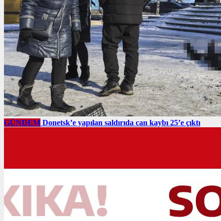
GÜNDEM
Donetsk’e yapılan saldırıda can kaybı 25’e çıktı