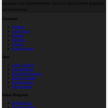
çalışmanız için değerlendirebilir, siteniz ile alakalı kelime gruplarına
yer verebilirsiniz.
Ekonomi
Haberler
Canlı Borsa
Hisseler
Dövizler
Altınlar
Kripto Paralar
Spor
Canlı Sonuçlar
Spor Haberleri
Basketbol Sonuçlar
Futbol Sonuçlar
Puan Durumu
Tüm Oranlar
İddaa Programı
Futbol İddaa
Basketbol İddaa