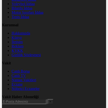
Voleybol İddaa
Bilardo İddaa
Motor Sporları İddaa
Tenis İddaa
Kurumsal
Hakkımızda
Künye
İletişim
Reklam
KVKK
Gizlilik Sözleşmesi
Vakit
Canlı Borsa
Canlı TV
Namaz Vakitleri
Eczane
Nöbetçi Eczaneler
Vakit Haber Aboneliği
+