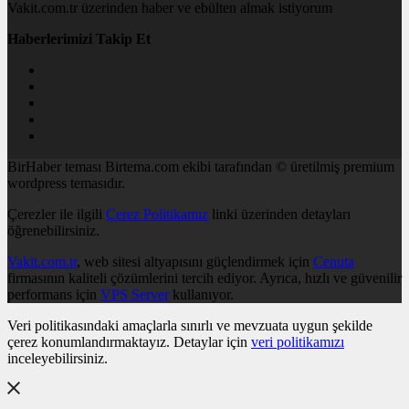
Vakit.com.tr üzerinden haber ve ebülten almak istiyorum
Haberlerimizi Takip Et
BirHaber teması Birtema.com ekibi tarafından © üretilmiş premium
wordpress temasıdır.
Çerezler ile ilgili
Çerez Politikamız
linki üzerinden detayları
öğrenebilirsiniz.
Vakit.com.tr
, web sitesi altyapısını güçlendirmek için
Cenuta
firmasının kaliteli çözümlerini tercih ediyor. Ayrıca, hızlı ve güvenilir
performans için
VPS Server
kullanıyor.
Veri politikasındaki amaçlarla sınırlı ve mevzuata uygun şekilde
çerez konumlandırmaktayız. Detaylar için
veri politikamızı
inceleyebilirsiniz.