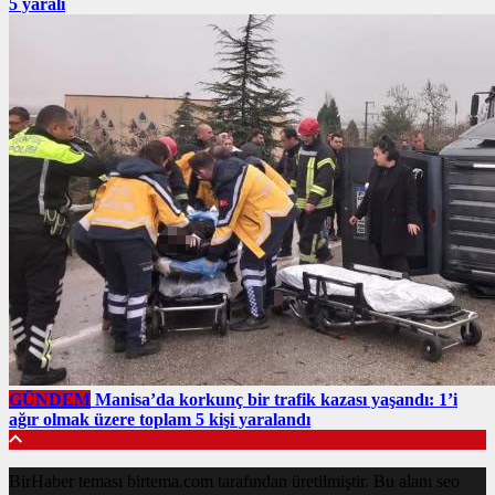
5 yaralı
GÜNDEM
Manisa’da korkunç bir trafik kazası yaşandı: 1’i
ağır olmak üzere toplam 5 kişi yaralandı
BirHaber teması birtema.com tarafından üretilmiştir. Bu alanı seo