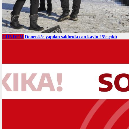
GÜNDEM
Donetsk’e yapılan saldırıda can kaybı 25’e çıktı