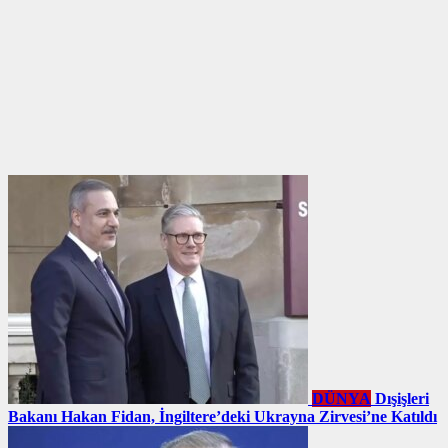
DÜNYA
Dışişleri
Bakanı Hakan Fidan, İngiltere’deki Ukrayna Zirvesi’ne Katıldı