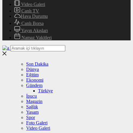
Video Galeri
Canlı TV
Hava Durumu
Canlı Borsa
Yayın Akışları
Namaz Vakitleri
Son Dakika
Dünya
Eğitim
Ekonomi
Gündem
Türkiye
İpucu
Magazin
Sağlık
Yaşam
Spor
Foto Galeri
Video Galeri