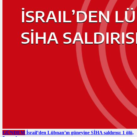
GÜNDEM
İsrail’den Lübnan’ın güneyine SİHA saldırısı: 1 ölü,