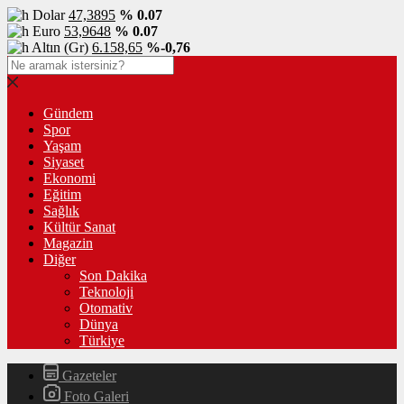
Dolar
47,3895
% 0.07
Euro
53,9648
% 0.07
Altın (Gr)
6.158,65
%-0,76
Gündem
Spor
Yaşam
Siyaset
Ekonomi
Eğitim
Sağlık
Kültür Sanat
Magazin
Diğer
Son Dakika
Teknoloji
Otomativ
Dünya
Türkiye
Gazeteler
Foto Galeri