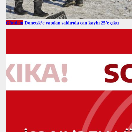
Gündem
Donetsk’e yapılan saldırıda can kaybı 25’e çıktı