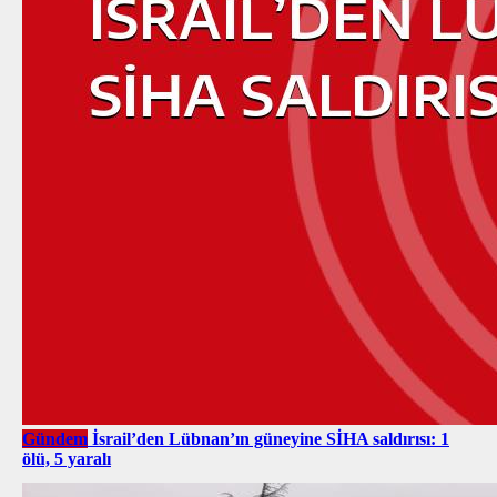
Gündem
İsrail’den Lübnan’ın güneyine SİHA saldırısı: 1
ölü, 5 yaralı