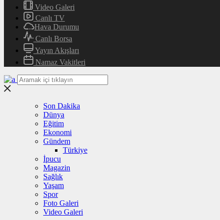
Video Galeri
Canlı TV
Hava Durumu
Canlı Borsa
Yayın Akışları
Namaz Vakitleri
Son Dakika
Dünya
Eğitim
Ekonomi
Gündem
Türkiye
İpucu
Magazin
Sağlık
Yaşam
Spor
Foto Galeri
Video Galeri