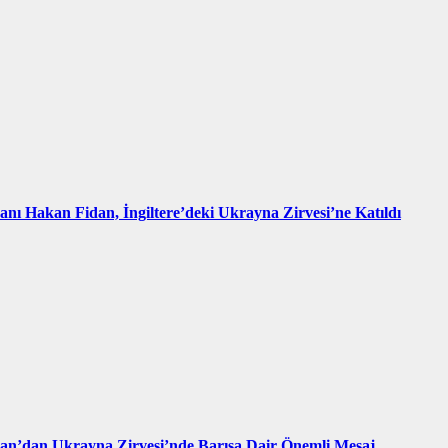
kanı Hakan Fidan, İngiltere’deki Ukrayna Zirvesi’ne Katıldı
an’dan Ukrayna Zirvesi’nde Barışa Dair Önemli Mesaj