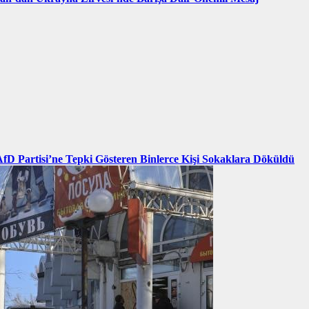
AfD Partisi’ne Tepki Gösteren Binlerce Kişi Sokaklara Döküldü