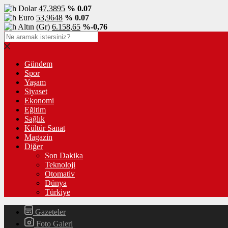
Dolar
47,3895
% 0.07
Euro
53,9648
% 0.07
Altın (Gr)
6.158,65
%-0,76
Gündem
Spor
Yaşam
Siyaset
Ekonomi
Eğitim
Sağlık
Kültür Sanat
Magazin
Diğer
Son Dakika
Teknoloji
Otomativ
Dünya
Türkiye
Gazeteler
Foto Galeri