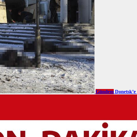
Gündem
Donetsk’e 