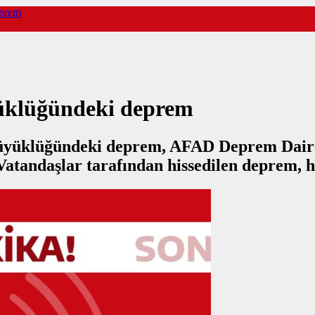
eprem
yüklüğündeki deprem
 büyüklüğündeki deprem, AFAD Deprem Daire
. Vatandaşlar tarafından hissedilen deprem, 