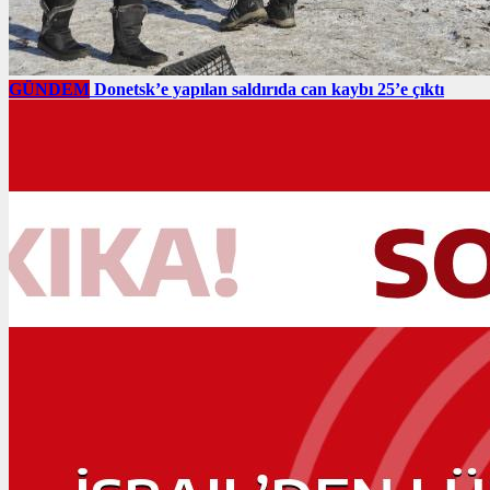
GÜNDEM
Donetsk’e yapılan saldırıda can kaybı 25’e çıktı