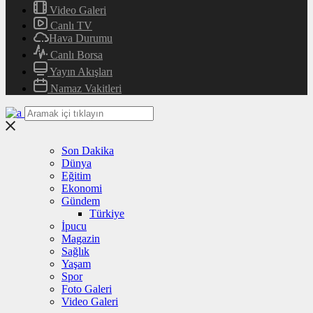
Video Galeri
Canlı TV
Hava Durumu
Canlı Borsa
Yayın Akışları
Namaz Vakitleri
Son Dakika
Dünya
Eğitim
Ekonomi
Gündem
Türkiye
İpucu
Magazin
Sağlık
Yaşam
Spor
Foto Galeri
Video Galeri