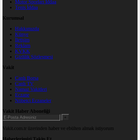
Motor Sporları İddaa
Tenis İddaa
Kurumsal
Hakkımızda
Künye
İletişim
Reklam
KVKK
Gizlilik Sözleşmesi
Vakit
Canlı Borsa
Canlı TV
Namaz Vakitleri
Eczane
Nöbetçi Eczaneler
Vakit Haber Aboneliği
+
Vakit.com.tr üzerinden haber ve ebülten almak istiyorum
Haberlerimizi Takip Et