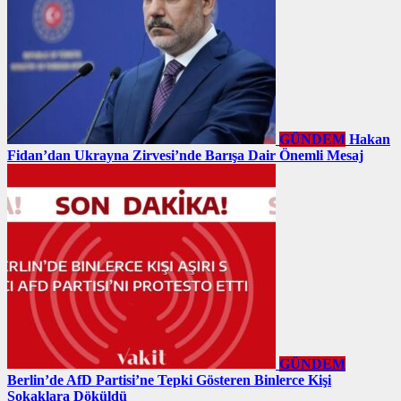
GÜNDEM
Hakan
Fidan’dan Ukrayna Zirvesi’nde Barışa Dair Önemli Mesaj
GÜNDEM
Berlin’de AfD Partisi’ne Tepki Gösteren Binlerce Kişi
Sokaklara Döküldü