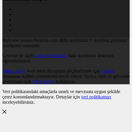
BirHaber teması Birtema.com ekibi tarafından © üretilmiş premium
wordpress temasıdır.
Çerezler ile ilgili
Çerez Politikamız
linki üzerinden detayları
öğrenebilirsiniz.
Vakit.com.tr
, web sitesi altyapısını güçlendirmek için
Cenuta
firmasının kaliteli çözümlerini tercih ediyor. Ayrıca, hızlı ve güvenilir
performans için
VPS Server
kullanıyor.
Veri politikasındaki amaçlarla sınırlı ve mevzuata uygun şekilde
çerez konumlandırmaktayız. Detaylar için
veri politikamızı
inceleyebilirsiniz.