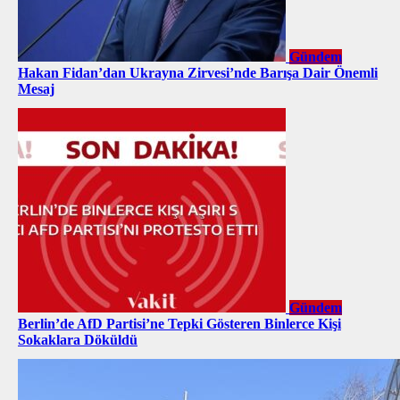
Gündem
Hakan Fidan’dan Ukrayna Zirvesi’nde Barışa Dair Önemli
Mesaj
Gündem
Berlin’de AfD Partisi’ne Tepki Gösteren Binlerce Kişi
Sokaklara Döküldü