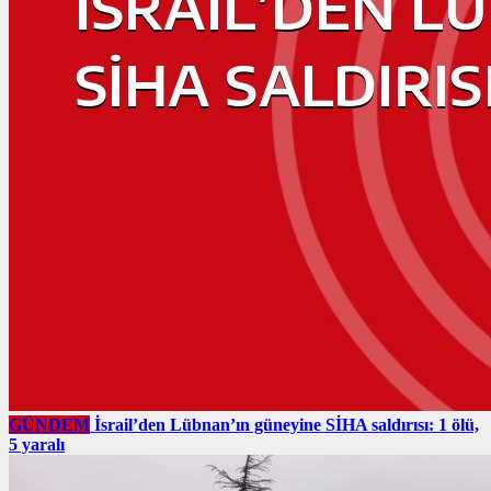
GÜNDEM
İsrail’den Lübnan’ın güneyine SİHA saldırısı: 1 ölü,
5 yaralı