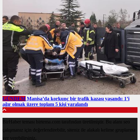
GÜNDEM
Manisa’da korkunç bir trafik kazası yaşandı: 1’i
ağır olmak üzere toplam 5 kişi yaralandı
BirHaber teması birtema.com tarafından üretilmiştir. Bu alanı seo
çalışmanız için değerlendirebilir, siteniz ile alakalı kelime gruplarına
yer verebilirsiniz.