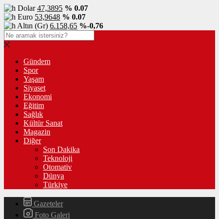
Dolar
47,3895
% 0.07
Euro
53,9648
% 0.07
Altın (Gr)
6.158,65
%-0,76
Gündem
Spor
Yaşam
Siyaset
Ekonomi
Eğitim
Sağlık
Kültür Sanat
Magazin
Diğer
Son Dakika
Teknoloji
Otomativ
Dünya
Türkiye
Gazeteler
Foto Galeri