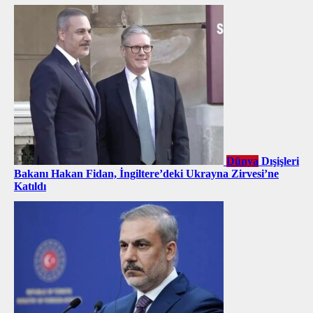
Dünya
Dışişleri
Bakanı Hakan Fidan, İngiltere’deki Ukrayna Zirvesi’ne
Katıldı