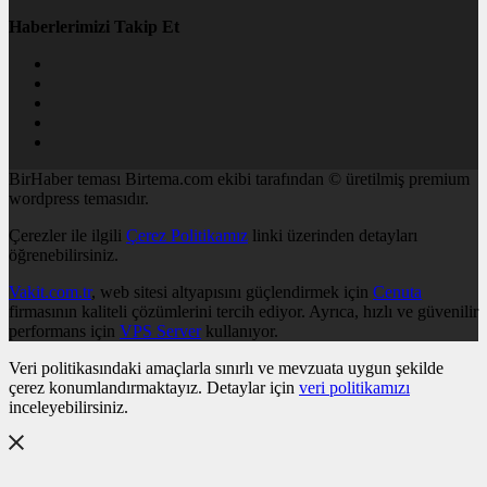
Haberlerimizi Takip Et
BirHaber teması Birtema.com ekibi tarafından © üretilmiş premium
wordpress temasıdır.
Çerezler ile ilgili
Çerez Politikamız
linki üzerinden detayları
öğrenebilirsiniz.
Vakit.com.tr
, web sitesi altyapısını güçlendirmek için
Cenuta
firmasının kaliteli çözümlerini tercih ediyor. Ayrıca, hızlı ve güvenilir
performans için
VPS Server
kullanıyor.
Veri politikasındaki amaçlarla sınırlı ve mevzuata uygun şekilde
çerez konumlandırmaktayız. Detaylar için
veri politikamızı
inceleyebilirsiniz.