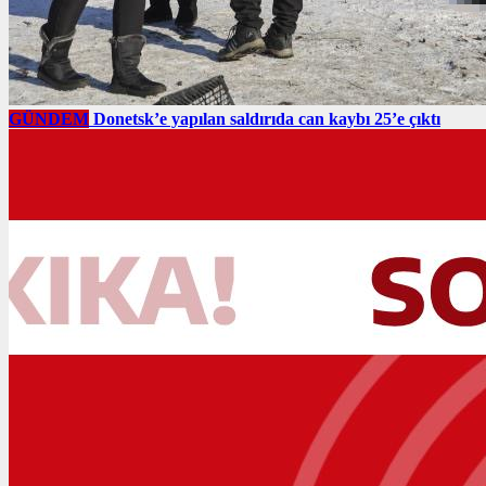
GÜNDEM
Donetsk’e yapılan saldırıda can kaybı 25’e çıktı