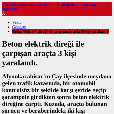
Anasayfa
/
Gündem
/
Beton elektrik direği ile çarpışan araçta 3 kişi
yaralandı.
Vakit
Gündem
Beton elektrik direği ile çarpışan araçta 3 kişi yaralandı.
Beton elektrik direği ile
çarpışan araçta 3 kişi
yaralandı.
Afyonkarahisar'ın Çay ilçesinde meydana
gelen trafik kazasında, bir otomobil
kontrolsüz bir şekilde karşı şeride geçip
şarampole girdikten sonra beton elektrik
direğine çarptı. Kazada, araçta bulunan
sürücü ve beraberindeki iki kişi