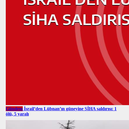
Gündem
İsrail’den Lübnan’ın güneyine SİHA saldırısı: 1
ölü, 5 yaralı