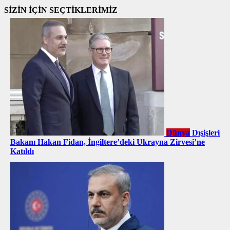
SİZİN İÇİN SEÇTİKLERİMİZ
Dünya
Dışişleri
Bakanı Hakan Fidan, İngiltere’deki Ukrayna Zirvesi’ne
Katıldı