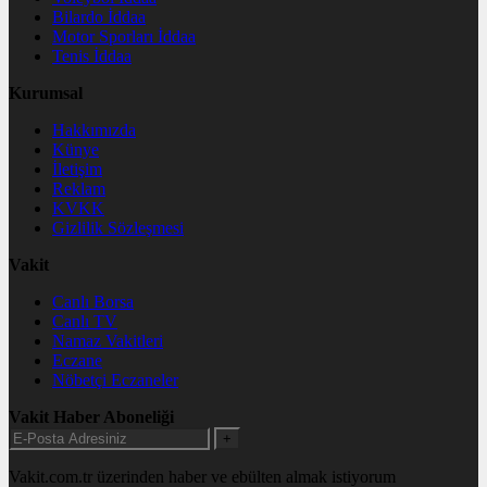
Bilardo İddaa
Motor Sporları İddaa
Tenis İddaa
Kurumsal
Hakkımızda
Künye
İletişim
Reklam
KVKK
Gizlilik Sözleşmesi
Vakit
Canlı Borsa
Canlı TV
Namaz Vakitleri
Eczane
Nöbetçi Eczaneler
Vakit Haber Aboneliği
+
Vakit.com.tr üzerinden haber ve ebülten almak istiyorum