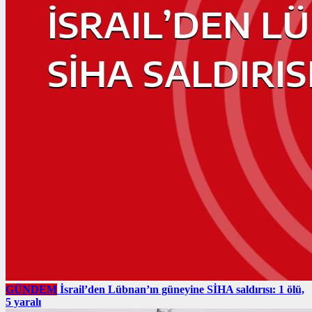
GÜNDEM
İsrail’den Lübnan’ın güneyine SİHA saldırısı: 1 ölü,
5 yaralı