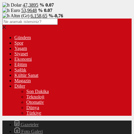
Dolar
47,3895
% 0.07
Euro
53,9648
% 0.07
Altın (Gr)
6.158,65
%-0,76
Gündem
Spor
Yaşam
Siyaset
Ekonomi
Eğitim
Sağlık
Kültür Sanat
Magazin
Diğer
Son Dakika
Teknoloji
Otomativ
Dünya
Türkiye
Gazeteler
Foto Galeri