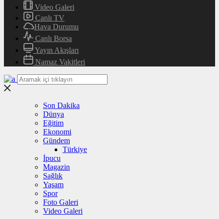
Video Galeri
Canlı TV
Hava Durumu
Canlı Borsa
Yayın Akışları
Namaz Vakitleri
Son Dakika
Dünya
Eğitim
Ekonomi
Gündem
Türkiye
İpucu
Magazin
Sağlık
Yaşam
Spor
Foto Galeri
Video Galeri