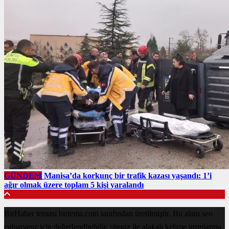
GÜNDEM
Manisa’da korkunç bir trafik kazası yaşandı: 1’i
ağır olmak üzere toplam 5 kişi yaralandı
BirHaber teması birtema.com tarafından üretilmiştir. Bu alanı seo
çalışmanız için değerlendirebilir, siteniz ile alakalı kelime gruplarına