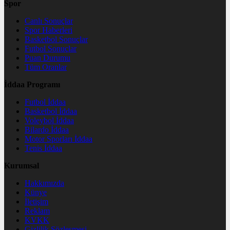
Spor
Canlı Sonuçlar
Spor Haberleri
Basketbol Sonuçlar
Futbol Sonuçlar
Puan Durumu
Tüm Oranlar
İddaa Programı
Futbol İddaa
Basketbol İddaa
Voleybol İddaa
Bilardo İddaa
Motor Sporları İddaa
Tenis İddaa
Kurumsal
Hakkımızda
Künye
İletişim
Reklam
KVKK
Gizlilik Sözleşmesi