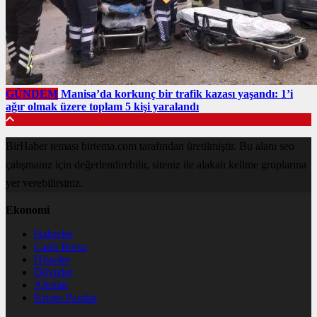
GÜNDEM
Manisa’da korkunç bir trafik kazası yaşandı: 1’i
ağır olmak üzere toplam 5 kişi yaralandı
BirHaber teması birtema.com tarafından üretilmiştir. Bu alanı seo
çalışmanız için değerlendirebilir, siteniz ile alakalı kelime gruplarına
yer verebilirsiniz.
Ekonomi
Haberler
Canlı Borsa
Hisseler
Dövizler
Altınlar
Kripto Paralar