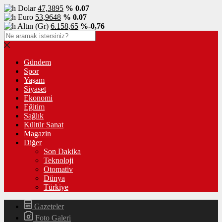
Dolar
47,3895
% 0.07
Euro
53,9648
% 0.07
Altın (Gr)
6.158,65
%-0,76
Gündem
Spor
Yaşam
Siyaset
Ekonomi
Eğitim
Sağlık
Kültür Sanat
Magazin
Diğer
Son Dakika
Teknoloji
Otomativ
Dünya
Türkiye
Gazeteler
Foto Galeri