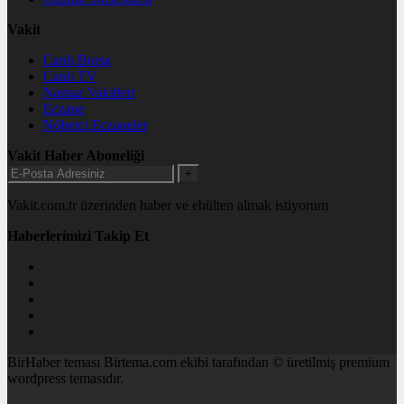
Vakit
Canlı Borsa
Canlı TV
Namaz Vakitleri
Eczane
Nöbetçi Eczaneler
Vakit Haber Aboneliği
+
Vakit.com.tr üzerinden haber ve ebülten almak istiyorum
Haberlerimizi Takip Et
BirHaber teması Birtema.com ekibi tarafından © üretilmiş premium
wordpress temasıdır.