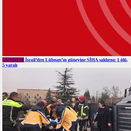
GÜNDEM
İsrail’den Lübnan’ın güneyine SİHA saldırısı: 1 ölü,
5 yaralı