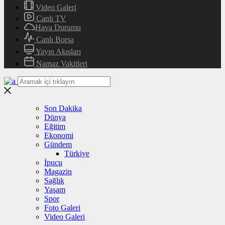
Video Galeri
Canlı TV
Hava Durumu
Canlı Borsa
Yayın Akışları
Namaz Vakitleri
Son Dakika
Dünya
Eğitim
Ekonomi
Gündem
Türkiye
İpucu
Magazin
Sağlık
Yaşam
Spor
Foto Galeri
Video Galeri