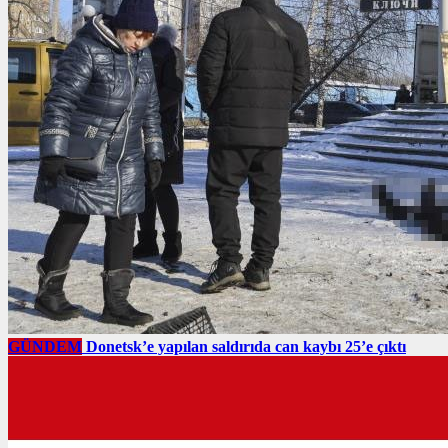
GÜNDEM
Donetsk’e yapılan saldırıda can kaybı 25’e çıktı