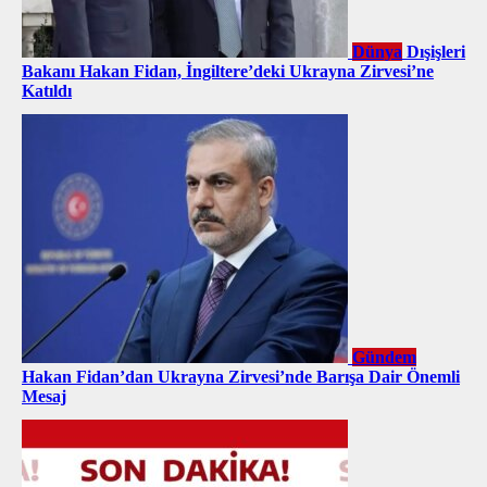
Dünya
Dışişleri
Bakanı Hakan Fidan, İngiltere’deki Ukrayna Zirvesi’ne
Katıldı
Gündem
Hakan Fidan’dan Ukrayna Zirvesi’nde Barışa Dair Önemli
Mesaj