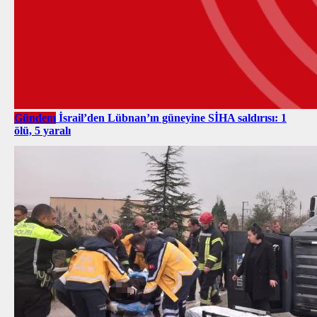
Gündem
İsrail’den Lübnan’ın güneyine SİHA saldırısı: 1
ölü, 5 yaralı