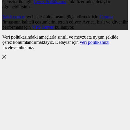
Çerezler ile ilgili
Çerez Politikamız
linki üzerinden detayları
öğrenebilirsiniz.
Vakit.com.tr
, web sitesi altyapısını güçlendirmek için
Cenuta
firmasının kaliteli çözümlerini tercih ediyor. Ayrıca, hızlı ve güvenilir
performans için
VPS Server
kullanıyor.
Veri politikasındaki amaçlarla sınırlı ve mevzuata uygun şekilde
çerez konumlandırmaktayız. Detaylar için
veri politikamızı
inceleyebilirsiniz.