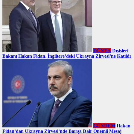
DÜNYA
Dışişleri
Bakanı Hakan Fidan, İngiltere’deki Ukrayna Zirvesi’ne Katıldı
GÜNDEM
Hakan
Fidan’dan Ukrayna Zirvesi’nde Barışa Dair Önemli Mesaj