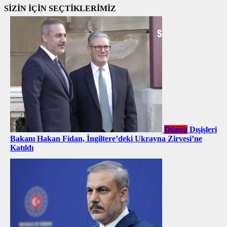
SİZİN İÇİN SEÇTİKLERİMİZ
Dünya
Dışişleri
Bakanı Hakan Fidan, İngiltere’deki Ukrayna Zirvesi’ne
Katıldı