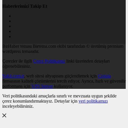
Haberlerimizi Takip Et
BirHaber teması Birtema.com ekibi tarafından © üretilmiş premium
wordpress temasıdır.
Çerezler ile ilgili
Çerez Politikamız
linki üzerinden detayları
öğrenebilirsiniz.
Vakit.com.tr
, web sitesi altyapısını güçlendirmek için
Cenuta
firmasının kaliteli çözümlerini tercih ediyor. Ayrıca, hızlı ve güvenilir
performans için
VPS Server
kullanıyor.
Veri politikasındaki amaçlarla sınırlı ve mevzuata uygun şekilde
çerez konumlandırmaktayız. Detaylar için
veri politikamızı
inceleyebilirsiniz.