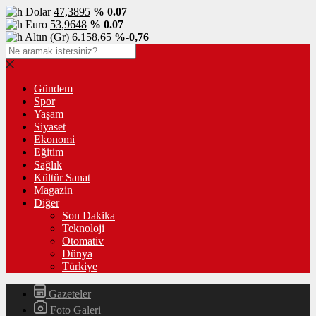
Dolar
47,3895
% 0.07
Euro
53,9648
% 0.07
Altın (Gr)
6.158,65
%-0,76
Gündem
Spor
Yaşam
Siyaset
Ekonomi
Eğitim
Sağlık
Kültür Sanat
Magazin
Diğer
Son Dakika
Teknoloji
Otomativ
Dünya
Türkiye
Gazeteler
Foto Galeri