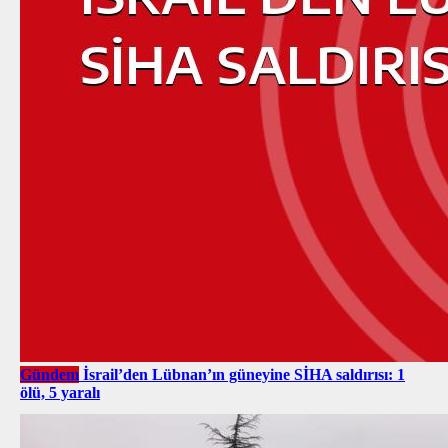
Gündem
İsrail’den Lübnan’ın güneyine SİHA saldırısı: 1
ölü, 5 yaralı