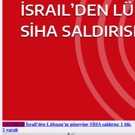
GÜNDEM
İsrail’den Lübnan’ın güneyine SİHA saldırısı: 1 ölü,
5 yaralı