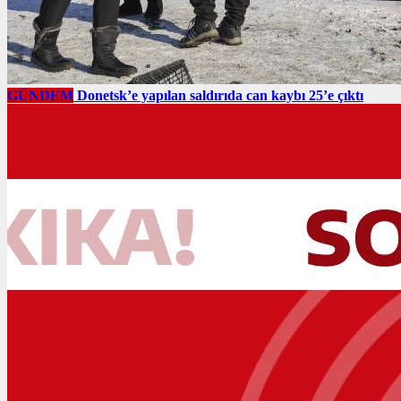
GÜNDEM
Donetsk’e yapılan saldırıda can kaybı 25’e çıktı