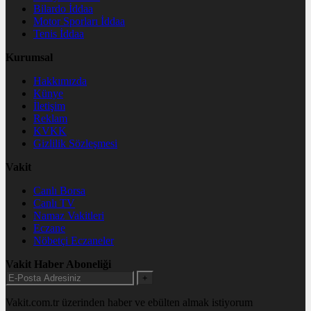
Bilardo İddaa
Motor Sporları İddaa
Tenis İddaa
Kurumsal
Hakkımızda
Künye
İletişim
Reklam
KVKK
Gizlilik Sözleşmesi
Vakit
Canlı Borsa
Canlı TV
Namaz Vakitleri
Eczane
Nöbetçi Eczaneler
Vakit Haber Aboneliği
+
Vakit.com.tr üzerinden haber ve ebülten almak istiyorum