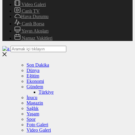
Video Galeri
Canlı TV
Hava Durumu
Canlı Borsa
Yayın Akışları
Namaz Vakitleri
Son Dakika
Dünya
Eğitim
Ekonomi
Gündem
Türkiye
İpucu
Magazin
Sağlık
Yaşam
Spor
Foto Galeri
Video Galeri