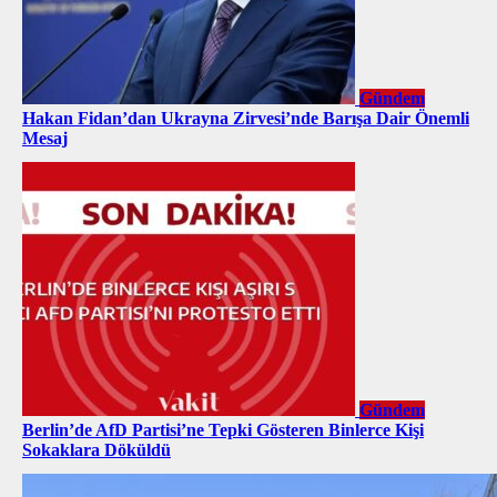
Gündem
Hakan Fidan’dan Ukrayna Zirvesi’nde Barışa Dair Önemli
Mesaj
Gündem
Berlin’de AfD Partisi’ne Tepki Gösteren Binlerce Kişi
Sokaklara Döküldü