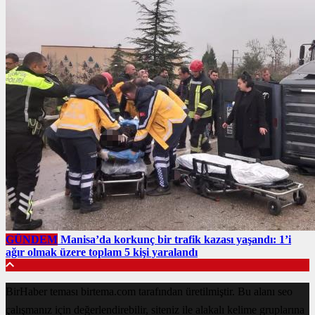
GÜNDEM
Manisa’da korkunç bir trafik kazası yaşandı: 1’i
ağır olmak üzere toplam 5 kişi yaralandı
BirHaber teması birtema.com tarafından üretilmiştir. Bu alanı seo
çalışmanız için değerlendirebilir, siteniz ile alakalı kelime gruplarına