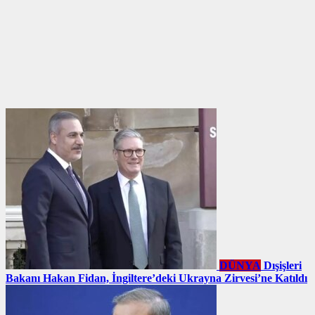
DÜNYA
Dışişleri
Bakanı Hakan Fidan, İngiltere’deki Ukrayna Zirvesi’ne Katıldı