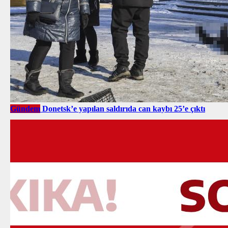
Gündem
Donetsk’e yapılan saldırıda can kaybı 25’e çıktı