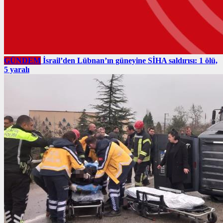
GÜNDEM
İsrail’den Lübnan’ın güneyine SİHA saldırısı: 1 ölü,
5 yaralı