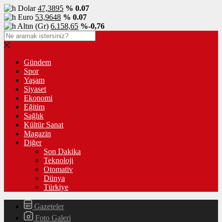
Dolar
47,3895
% 0.07
Euro
53,9648
% 0.07
Altın (Gr)
6.158,65
%-0,76
Gündem
Spor
Yaşam
Siyaset
Ekonomi
Eğitim
Sağlık
Kültür Sanat
Magazin
Diğer
Son Dakika
Teknoloji
Otomativ
Dünya
Türkiye
Gazeteler
Foto Galeri