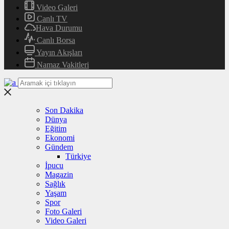
Video Galeri
Canlı TV
Hava Durumu
Canlı Borsa
Yayın Akışları
Namaz Vakitleri
Son Dakika
Dünya
Eğitim
Ekonomi
Gündem
Türkiye
İpucu
Magazin
Sağlık
Yaşam
Spor
Foto Galeri
Video Galeri