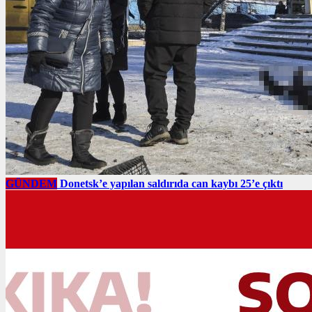
GÜNDEM
Donetsk’e yapılan saldırıda can kaybı 25’e çıktı