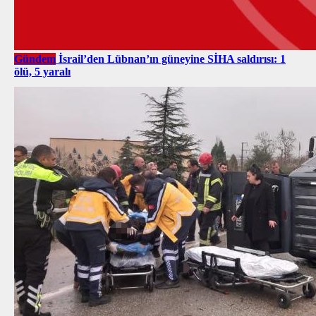
Gündem
İsrail’den Lübnan’ın güneyine SİHA saldırısı: 1
ölü, 5 yaralı