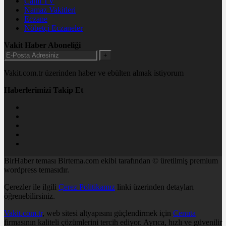
Canlı TV
Namaz Vakitleri
Eczane
Nöbetçi Eczaneler
Vakit Haber Aboneliği
+
Vakit.com.tr üzerinden haber ve ebülten almak istiyorum
Haberlerimizi Takip Et
BirHaber teması Birtema.com ekibi tarafından © üretilmiş premium
wordpress temasıdır.
Çerezler ile ilgili
Çerez Politikamız
linki üzerinden detayları
öğrenebilirsiniz.
Vakit.com.tr
, web sitesi altyapısını güçlendirmek için
Cenuta
firmasının kaliteli çözümlerini tercih ediyor. Ayrıca, hızlı ve güvenilir