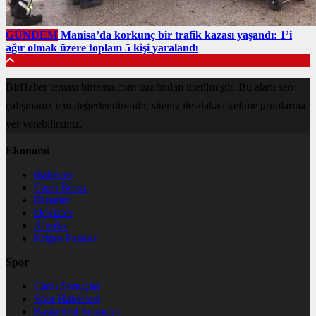
GÜNDEM
Manisa’da korkunç bir trafik kazası yaşandı: 1’i
ağır olmak üzere toplam 5 kişi yaralandı
BirHaber teması birtema.com tarafından üretilmiştir. Bu alanı seo
çalışmanız için değerlendirebilir, siteniz ile alakalı kelime gruplarına
yer verebilirsiniz.
Ekonomi
Haberler
Canlı Borsa
Hisseler
Dövizler
Altınlar
Kripto Paralar
Spor
Canlı Sonuçlar
Spor Haberleri
Basketbol Sonuçlar