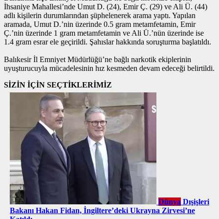
İhsaniye Mahallesi’nde Umut D. (24), Emir Ç. (29) ve Ali Ü. (44)
adlı kişilerin durumlarından şüphelenerek arama yaptı. Yapılan
aramada, Umut D.’nin üzerinde 0.5 gram metamfetamin, Emir
Ç.’nin üzerinde 1 gram metamfetamin ve Ali Ü.’nün üzerinde ise
1.4 gram esrar ele geçirildi. Şahıslar hakkında soruşturma başlatıldı.
Balıkesir İl Emniyet Müdürlüğü’ne bağlı narkotik ekiplerinin
uyuşturucuyla mücadelesinin hız kesmeden devam edeceği belirtildi.
SİZİN İÇİN SEÇTİKLERİMİZ
Dünya
Dışişleri
Bakanı Hakan Fidan, İngiltere’deki Ukrayna Zirvesi’ne