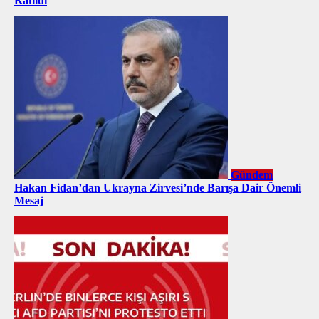
Katıldı
Gündem
Hakan Fidan’dan Ukrayna Zirvesi’nde Barışa Dair Önemli
Mesaj