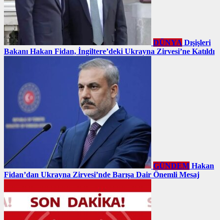
DÜNYA
Dışişleri
Bakanı Hakan Fidan, İngiltere’deki Ukrayna Zirvesi’ne Katıldı
GÜNDEM
Hakan
Fidan’dan Ukrayna Zirvesi’nde Barışa Dair Önemli Mesaj