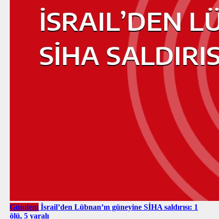
Gündem
İsrail’den Lübnan’ın güneyine SİHA saldırısı: 1
ölü, 5 yaralı