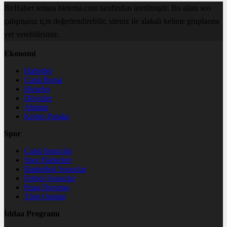
BirHaber teması birtema.com tarafından üretilmiştir. Bu alanı seo
çalışmanız için değerlendirebilir, siteniz ile alakalı kelime gruplarına
yer verebilirsiniz.
Ekonomi
Haberler
Canlı Borsa
Hisseler
Dövizler
Altınlar
Kripto Paralar
Spor
Canlı Sonuçlar
Spor Haberleri
Basketbol Sonuçlar
Futbol Sonuçlar
Puan Durumu
Tüm Oranlar
İddaa Programı