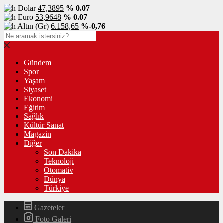
Dolar
47,3895
% 0.07
Euro
53,9648
% 0.07
Altın (Gr)
6.158,65
%-0,76
Gündem
Spor
Yaşam
Siyaset
Ekonomi
Eğitim
Sağlık
Kültür Sanat
Magazin
Diğer
Son Dakika
Teknoloji
Otomativ
Dünya
Türkiye
Gazeteler
Foto Galeri