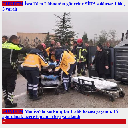
GÜNDEM
İsrail’den Lübnan’ın güneyine SİHA saldırısı: 1 ölü,
5 yaralı
GÜNDEM
Manisa’da korkunç bir trafik kazası yaşandı: 1’i
ağır olmak üzere toplam 5 kişi yaralandı