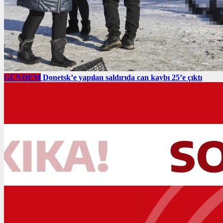
GÜNDEM
Donetsk’e yapılan saldırıda can kaybı 25’e çıktı