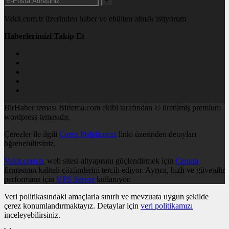
+
Vakit.com.tr üzerinden haber ve ebülten almak istiyorum
Haberlerimizi Takip Et
BirHaber teması Birtema.com ekibi tarafından © üretilmiş premium
wordpress temasıdır.
Çerezler ile ilgili
Çerez Politikamız
linki üzerinden detayları
öğrenebilirsiniz.
Vakit.com.tr
, web sitesi altyapısını güçlendirmek için
Cenuta
firmasının kaliteli çözümlerini tercih ediyor. Ayrıca, hızlı ve güvenilir
performans için
VPS Server
kullanıyor.
Veri politikasındaki amaçlarla sınırlı ve mevzuata uygun şekilde
çerez konumlandırmaktayız. Detaylar için
veri politikamızı
inceleyebilirsiniz.