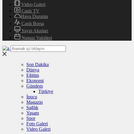
Video Galeri
Canlı TV
Hava Durumu
Canlı Borsa
Yayın Akışları
Namaz Vakitleri
Son Dakika
Dünya
Eğitim
Ekonomi
Gündem
Türkiye
İpucu
Magazin
Sağlık
Yaşam
Spor
Foto Galeri
Video Galeri