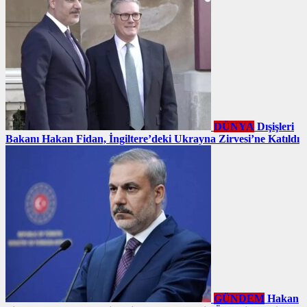
DÜNYA
Dışişleri
Bakanı Hakan Fidan, İngiltere’deki Ukrayna Zirvesi’ne Katıldı
GÜNDEM
Hakan