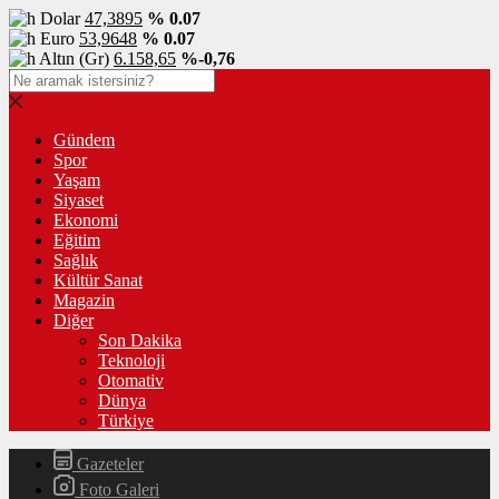
Dolar
47,3895
% 0.07
Euro
53,9648
% 0.07
Altın (Gr)
6.158,65
%-0,76
Gündem
Spor
Yaşam
Siyaset
Ekonomi
Eğitim
Sağlık
Kültür Sanat
Magazin
Diğer
Son Dakika
Teknoloji
Otomativ
Dünya
Türkiye
Gazeteler
Foto Galeri