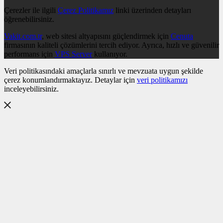
Çerezler ile ilgili
Çerez Politikamız
linki üzerinden detayları
öğrenebilirsiniz.
Vakit.com.tr
, web sitesi altyapısını güçlendirmek için
Cenuta
firmasının kaliteli çözümlerini tercih ediyor. Ayrıca, hızlı ve güvenilir
performans için
VPS Server
kullanıyor.
Veri politikasındaki amaçlarla sınırlı ve mevzuata uygun şekilde
çerez konumlandırmaktayız. Detaylar için
veri politikamızı
inceleyebilirsiniz.