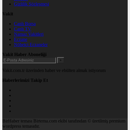
Gizlilik Sözleşmesi
Vakit
Canlı Borsa
Canlı TV
Namaz Vakitleri
Eczane
Nöbetçi Eczaneler
Vakit Haber Aboneliği
+
Vakit.com.tr üzerinden haber ve ebülten almak istiyorum
Haberlerimizi Takip Et
BirHaber teması Birtema.com ekibi tarafından © üretilmiş premium
wordpress temasıdır.