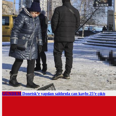
GÜNDEM
Donetsk’e yapılan saldırıda can kaybı 25’e çıktı