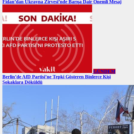
Fidan’dan Ukrayna Zirvesi’nde Barışa Dair Önemli Mesaj
GÜNDEM
Berlin’de AfD Partisi’ne Tepki Gösteren Binlerce Kişi
Sokaklara Döküldü