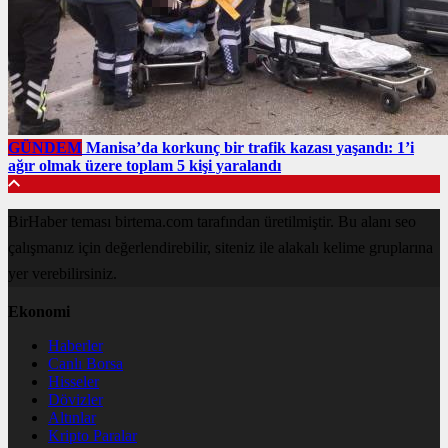
GÜNDEM
Manisa’da korkunç bir trafik kazası yaşandı: 1’i
ağır olmak üzere toplam 5 kişi yaralandı
BirHaber teması birtema.com tarafından üretilmiştir. Bu alanı seo
çalışmanız için değerlendirebilir, siteniz ile alakalı kelime gruplarına
yer verebilirsiniz.
Ekonomi
Haberler
Canlı Borsa
Hisseler
Dövizler
Altınlar
Kripto Paralar