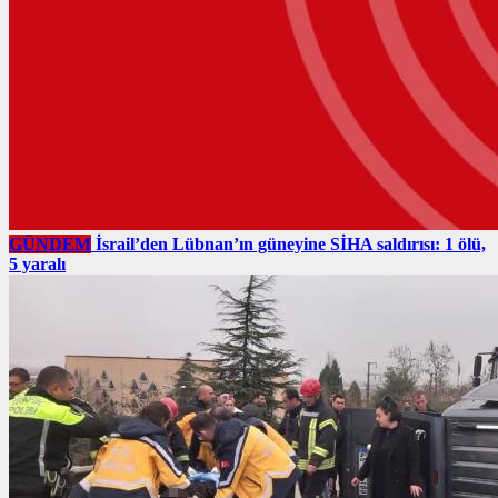
GÜNDEM
İsrail’den Lübnan’ın güneyine SİHA saldırısı: 1 ölü,
5 yaralı