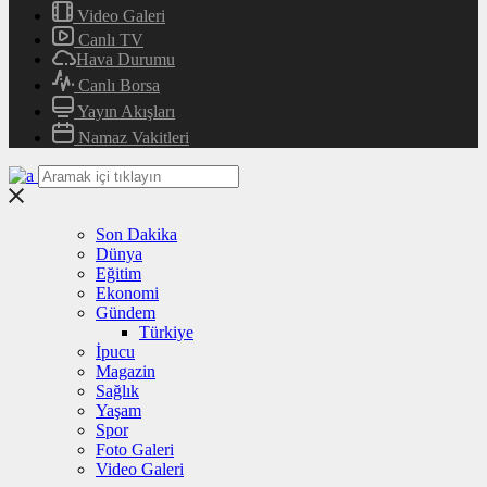
Video Galeri
Canlı TV
Hava Durumu
Canlı Borsa
Yayın Akışları
Namaz Vakitleri
Son Dakika
Dünya
Eğitim
Ekonomi
Gündem
Türkiye
İpucu
Magazin
Sağlık
Yaşam
Spor
Foto Galeri
Video Galeri