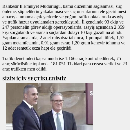
Balıkesir İl Emniyet Müdürlüğü, kamu düzeninin sağlanması, suç
önleme, şüphelilerin yakalanması ve suç unsurlarının ele geçirilmesi
amacıyla umuma açık yerlerde ve yoğun trafik noktalarında asayiş
ve trafik huzur uygulamaları gerçekleştirdi. İl genelinde 93 ekip ve
247 personelin görev aldığı operasyonlarda, asayiş açısından 2.359
kişi sorgulandı ve aranan suçlardan dolayı 10 kişi gözaltına alındı.
Yapılan aramalarda, 2 adet ruhsatsız tabanca, 1 pompalı tüfek, 1,52
gram metamfetamin, 0,91 gram esrar, 1,20 gram kenevir tohumu ve
12 adet sentetik ecza hapı ele geçirildi.
Trafik denetimleri kapsamında ise 1.166 araç kontrol edilerek, 75
araç sürücüsüne toplamda 181.051 TL idari para cezası verildi ve 23
araç trafikten men edildi.
SİZİN İÇİN SEÇTİKLERİMİZ