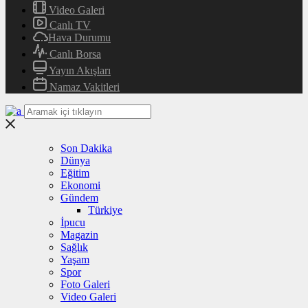
Video Galeri
Canlı TV
Hava Durumu
Canlı Borsa
Yayın Akışları
Namaz Vakitleri
Son Dakika
Dünya
Eğitim
Ekonomi
Gündem
Türkiye
İpucu
Magazin
Sağlık
Yaşam
Spor
Foto Galeri
Video Galeri