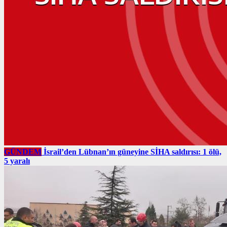
GÜNDEM
İsrail’den Lübnan’ın güneyine SİHA saldırısı: 1 ölü,
5 yaralı