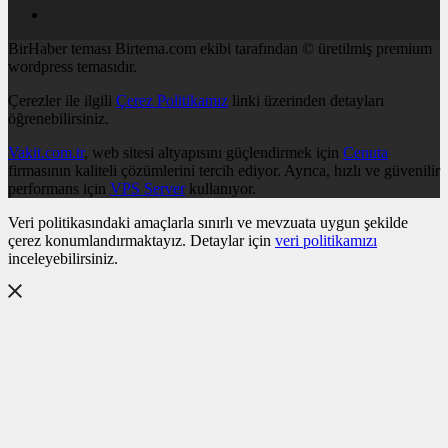
BirHaber teması Birtema.com ekibi tarafından © üretilmiş premium
wordpress temasıdır.
Çerezler ile ilgili
Çerez Politikamız
linki üzerinden detayları
öğrenebilirsiniz.
Vakit.com.tr
, web sitesi altyapısını güçlendirmek için
Cenuta
firmasının kaliteli çözümlerini tercih ediyor. Ayrıca, hızlı ve güvenilir
performans için
VPS Server
kullanıyor.
Veri politikasındaki amaçlarla sınırlı ve mevzuata uygun şekilde
çerez konumlandırmaktayız. Detaylar için
veri politikamızı
inceleyebilirsiniz.