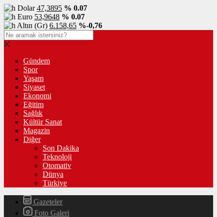
Dolar
47,3895
% 0.07
Euro
53,9648
% 0.07
Altın (Gr)
6.158,65
%-0,76
Gündem
Spor
Yaşam
Siyaset
Ekonomi
Eğitim
Sağlık
Kültür Sanat
Magazin
Diğer
Son Dakika
Teknoloji
Otomativ
Dünya
Türkiye
Gazeteler
Foto Galeri