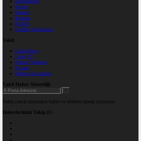
Hakkımızda
Künye
İletişim
Reklam
KVKK
Gizlilik Sözleşmesi
Vakit
Canlı Borsa
Canlı TV
Namaz Vakitleri
Eczane
Nöbetçi Eczaneler
Vakit Haber Aboneliği
+
Vakit.com.tr üzerinden haber ve ebülten almak istiyorum
Haberlerimizi Takip Et