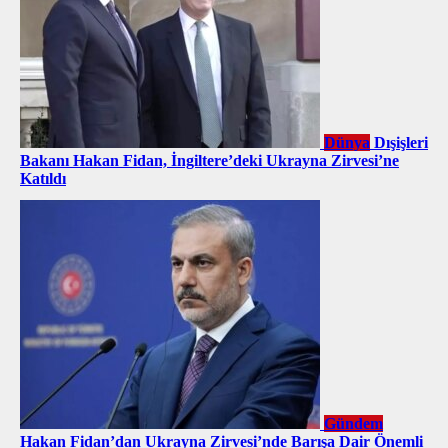
Dünya
Dışişleri
Bakanı Hakan Fidan, İngiltere’deki Ukrayna Zirvesi’ne
Katıldı
Gündem
Hakan Fidan’dan Ukrayna Zirvesi’nde Barışa Dair Önemli