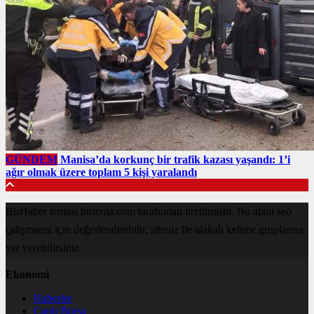
GÜNDEM
Manisa’da korkunç bir trafik kazası yaşandı: 1’i
ağır olmak üzere toplam 5 kişi yaralandı
BirHaber teması birtema.com tarafından üretilmiştir. Bu alanı seo
çalışmanız için değerlendirebilir, siteniz ile alakalı kelime gruplarına
yer verebilirsiniz.
Ekonomi
Haberler
Canlı Borsa