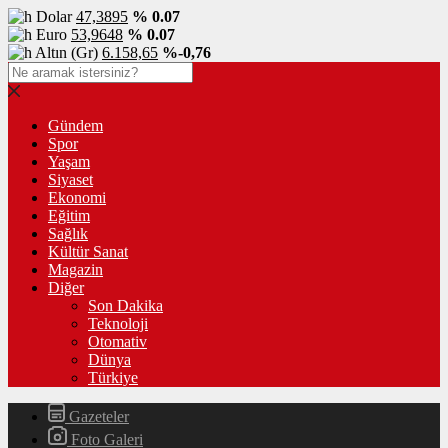
Dolar
47,3895
% 0.07
Euro
53,9648
% 0.07
Altın (Gr)
6.158,65
%-0,76
Gündem
Spor
Yaşam
Siyaset
Ekonomi
Eğitim
Sağlık
Kültür Sanat
Magazin
Diğer
Son Dakika
Teknoloji
Otomativ
Dünya
Türkiye
Gazeteler
Foto Galeri