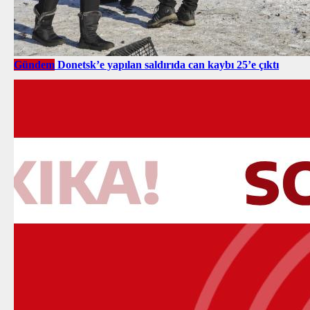
Gündem
Donetsk’e yapılan saldırıda can kaybı 25’e çıktı