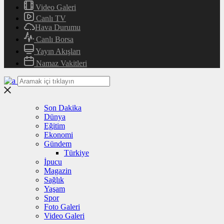
Video Galeri
Canlı TV
Hava Durumu
Canlı Borsa
Yayın Akışları
Namaz Vakitleri
Son Dakika
Dünya
Eğitim
Ekonomi
Gündem
Türkiye
İpucu
Magazin
Sağlık
Yaşam
Spor
Foto Galeri
Video Galeri