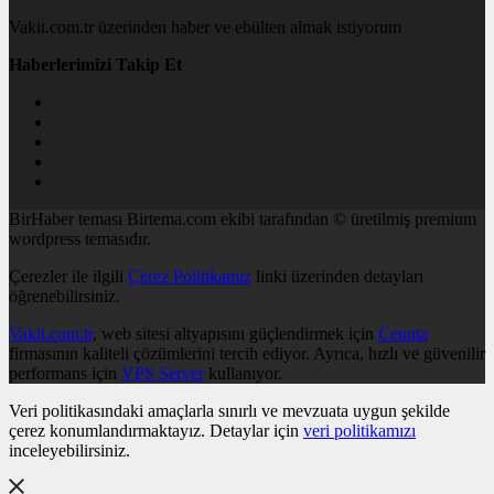
Vakit.com.tr üzerinden haber ve ebülten almak istiyorum
Haberlerimizi Takip Et
BirHaber teması Birtema.com ekibi tarafından © üretilmiş premium
wordpress temasıdır.
Çerezler ile ilgili
Çerez Politikamız
linki üzerinden detayları
öğrenebilirsiniz.
Vakit.com.tr
, web sitesi altyapısını güçlendirmek için
Cenuta
firmasının kaliteli çözümlerini tercih ediyor. Ayrıca, hızlı ve güvenilir
performans için
VPS Server
kullanıyor.
Veri politikasındaki amaçlarla sınırlı ve mevzuata uygun şekilde
çerez konumlandırmaktayız. Detaylar için
veri politikamızı
inceleyebilirsiniz.