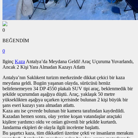
0
BEĞENDİM
0
Ilginç
Kaza
Antalya’da Meydana Geldi! Araç Uçuruma Yuvarlandı,
Ancak 2 Kişi Yara Almadan Kazayı Atlattı
Antalya’nın Saklıkent turizm merkezinde dikkat çekici bir kaza
meydana geldi. Bugün yaşanan olayda, sürücüsü henüz
belirlenemeyen 34 DP 4550 plakalı SUV tipi araç, beklenmedik bir
şekilde uçurumdan aşağıya düştü. Araç, yaklaşık 50 metre
yükseklikten aşağıya uçarken içerisinde bulunan 2 kişi büyük bir
şans eseri kazayı yara almadan atlattı.
Kaza anı ise çevrede bulunan bir kamera tarafından kaydedildi.
Kazadan hemen sonra, olay yerine koşan vatandaşlar araçtaki
kişilere yardımcı oldu ve onları güvenli bir şekilde kurtardı.
Jandarma ekipleri de olayla ilgili inceleme başlattı.
Bu şaşırtıcı kaza, tüm dikkatleri üzerine çekti ve insanların merakını