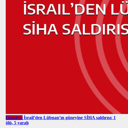
Gündem
İsrail’den Lübnan’ın güneyine SİHA saldırısı: 1
ölü, 5 yaralı