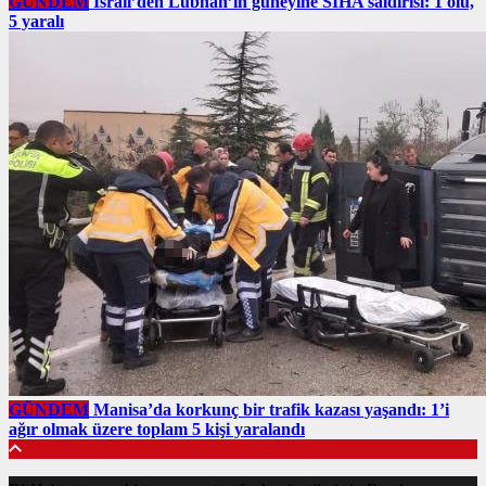
GÜNDEM
İsrail’den Lübnan’ın güneyine SİHA saldırısı: 1 ölü,
5 yaralı
GÜNDEM
Manisa’da korkunç bir trafik kazası yaşandı: 1’i
ağır olmak üzere toplam 5 kişi yaralandı