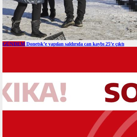
GÜNDEM
Donetsk’e yapılan saldırıda can kaybı 25’e çıktı