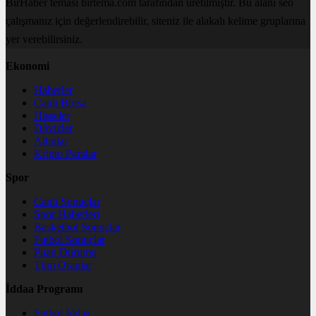
BirHaber teması birtema.com tarafından üretilmiştir. Bu alanı seo
çalışmanız için değerlendirebilir, siteniz ile alakalı kelime gruplarına
yer verebilirsiniz.
Ekonomi
Haberler
Canlı Borsa
Hisseler
Dövizler
Altınlar
Kripto Paralar
Spor
Canlı Sonuçlar
Spor Haberleri
Basketbol Sonuçlar
Futbol Sonuçlar
Puan Durumu
Tüm Oranlar
İddaa Programı
Futbol İddaa