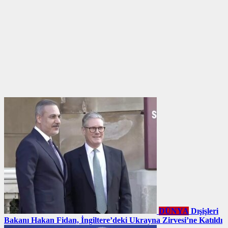
DÜNYA
Dışişleri
Bakanı Hakan Fidan, İngiltere’deki Ukrayna Zirvesi’ne Katıldı