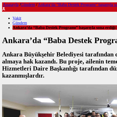
Anasayfa
/
Gündem
/
Ankara’da “Baba Destek Programı” başarıyla son
Vakit
Gündem
Ankara’da “Baba Destek Programı” başarıyla sona erdiği 
Ankara’da “Baba Destek Program
Ankara Büyükşehir Belediyesi tarafından d
almaya hak kazandı. Bu proje, ailenin teme
Hizmetleri Daire Başkanlığı tarafından dü
kazanmışlardır.