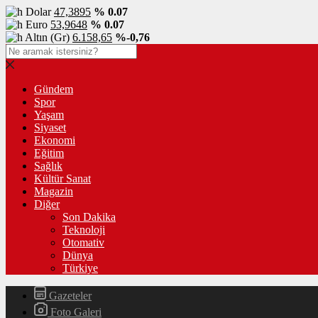
Dolar
47,3895
% 0.07
Euro
53,9648
% 0.07
Altın (Gr)
6.158,65
%-0,76
Gündem
Spor
Yaşam
Siyaset
Ekonomi
Eğitim
Sağlık
Kültür Sanat
Magazin
Diğer
Son Dakika
Teknoloji
Otomativ
Dünya
Türkiye
Gazeteler
Foto Galeri