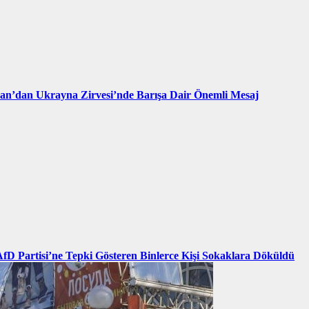
an’dan Ukrayna Zirvesi’nde Barışa Dair Önemli Mesaj
AfD Partisi’ne Tepki Gösteren Binlerce Kişi Sokaklara Döküldü