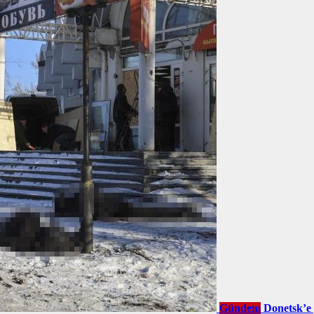
Gündem
Donetsk’e 