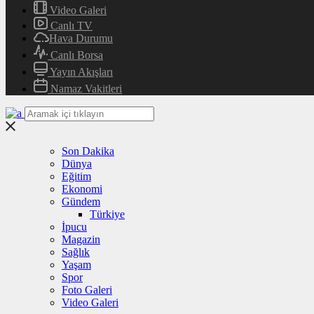
Video Galeri
Canlı TV
Hava Durumu
Canlı Borsa
Yayın Akışları
Namaz Vakitleri
Son Dakika
Dünya
Eğitim
Ekonomi
Gündem
Türkiye
İpucu
Magazin
Sağlık
Yaşam
Spor
Foto Galeri
Video Galeri