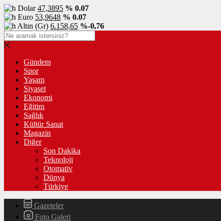
Dolar
47,3895
% 0.07
Euro
53,9648
% 0.07
Altın (Gr)
6.158,65
%-0,76
Gündem
Spor
Yaşam
Siyaset
Ekonomi
Eğitim
Sağlık
Kültür Sanat
Magazin
Diğer
Son Dakika
Teknoloji
Otomativ
Dünya
Türkiye
Gazeteler
Foto Galeri