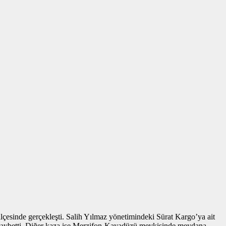
 ilçesinde gerçekleşti. Salih Yılmaz yönetimindeki Sürat Kargo’ya ait
ı kaybetti. Diğer kaza ise Merzifon-Kayadüzü mevkisinde meydana