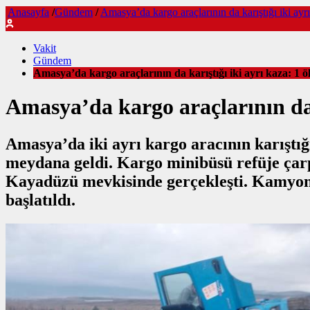
Anasayfa
/
Gündem
/
Amasya’da kargo araçlarının da karıştığı iki ayrı
Vakit
Gündem
Amasya’da kargo araçlarının da karıştığı iki ayrı kaza: 1 öl
Amasya’da kargo araçlarının da k
Amasya’da iki ayrı kargo aracının karıştığı
meydana geldi. Kargo minibüsü refüje çarp
Kayadüzü mevkisinde gerçekleşti. Kamyon, k
başlatıldı.