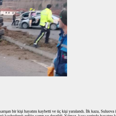
rışan bir kişi hayatını kaybetti ve üç kişi yaralandı. İlk kaza, Suluova
nü kaybederek refüje çarptı ve devrildi. Yılmaz, kaza yerinde hayatın