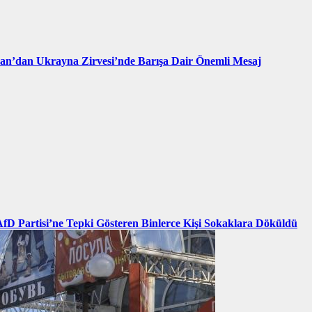
an’dan Ukrayna Zirvesi’nde Barışa Dair Önemli Mesaj
AfD Partisi’ne Tepki Gösteren Binlerce Kişi Sokaklara Döküldü