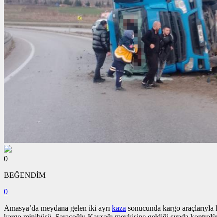
0
BEĞENDİM
0
Amasya’da meydana gelen iki ayrı
kaza
sonucunda kargo araçlarıyla ka
kargo minibüsü, Saraçoğlu Kavşağı mevkisine geldiği sırada kontrolü