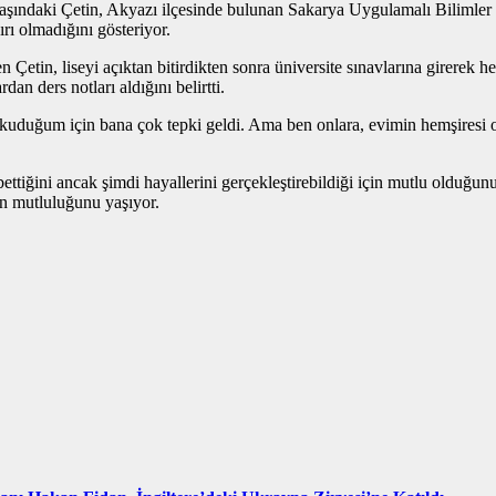
 yaşındaki Çetin, Akyazı ilçesinde bulunan Sakarya Uygulamalı Bilimler 
rı olmadığını gösteriyor.
 Çetin, liseyi açıktan bitirdikten sonra üniversite sınavlarına girerek
dan ders notları aldığını belirtti.
okuduğum için bana çok tepki geldi. Ama ben onlara, evimin hemşiresi o
ettiğini ancak şimdi hayallerini gerçekleştirebildiği için mutlu olduğ
ın mutluluğunu yaşıyor.