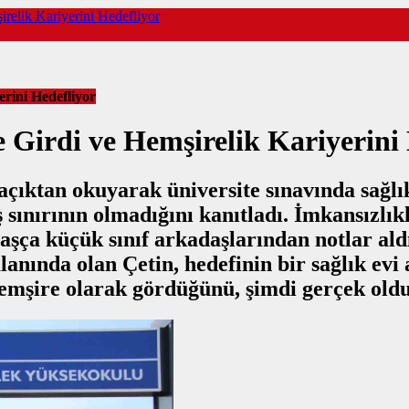
relik Kariyerini Hedefliyor
erini Hedefliyor
 Girdi ve Hemşirelik Kariyerini
açıktan okuyarak üniversite sınavında sağlı
 sınırının olmadığını kanıtladı. İmkansızlı
şça küçük sınıf arkadaşlarından notlar aldığ
alanında olan Çetin, hedefinin bir sağlık ev
emşire olarak gördüğünü, şimdi gerçek oldu