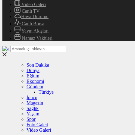
Video Galeri
Canlı TV
Hava Durumu
Canlı Borsa
Yayın Akışları
Namaz Vakitleri
Son Dakika
Dünya
Eğitim
Ekonomi
Gündem
Türkiye
İpucu
Magazin
Sağlık
Yaşam
Spor
Foto Galeri
Video Galeri