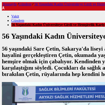
Anasayfa
/
Gündem
/
56 Yaşındaki Kadın Üniversiteye Girdi ve Hemşi
Vakit
Gündem
56 Yaşındaki Kadın Üniversiteye Girdi ve Hemşirelik Kariy
56 Yaşındaki Kadın Üniversiteye
56 yaşındaki Sare Çetin, Sakarya'da liseyi 
hayalini gerçekleştiren Çetin, okumada yaş
hemşire olmak için çabalıyor. Kendinden ya
karşılaştığını söyledi. Çocukları da sağlık 
bırakılan Çetin, rüyalarında hep kendini h