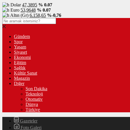
Dolar
47,3895
% 0.07
Euro
53,9648
% 0.07
Altın (Gr)
6.158,65
%-0,76
Gündem
Spor
Yaşam
Siyaset
Ekonomi
Eğitim
Sağlık
Kültür Sanat
Magazin
Diğer
Son Dakika
Teknoloji
Otomativ
Dünya
Türkiye
Gazeteler
Foto Galeri