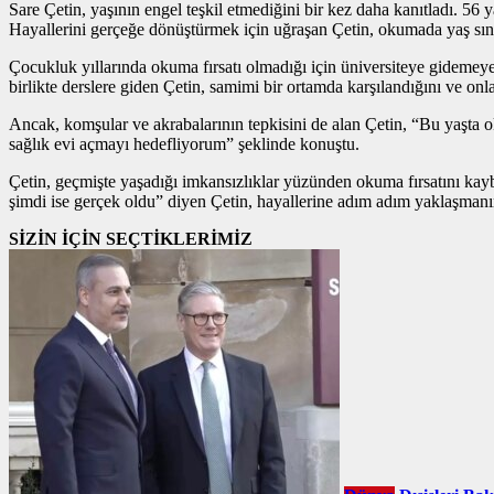
Sare Çetin, yaşının engel teşkil etmediğini bir kez daha kanıtladı. 56
Hayallerini gerçeğe dönüştürmek için uğraşan Çetin, okumada yaş sını
Çocukluk yıllarında okuma fırsatı olmadığı için üniversiteye gidemeyen
birlikte derslere giden Çetin, samimi bir ortamda karşılandığını ve onlar
Ancak, komşular ve akrabalarının tepkisini de alan Çetin, “Bu yaşta 
sağlık evi açmayı hedefliyorum” şeklinde konuştu.
Çetin, geçmişte yaşadığı imkansızlıklar yüzünden okuma fırsatını kayb
şimdi ise gerçek oldu” diyen Çetin, hayallerine adım adım yaklaşman
SİZİN İÇİN SEÇTİKLERİMİZ