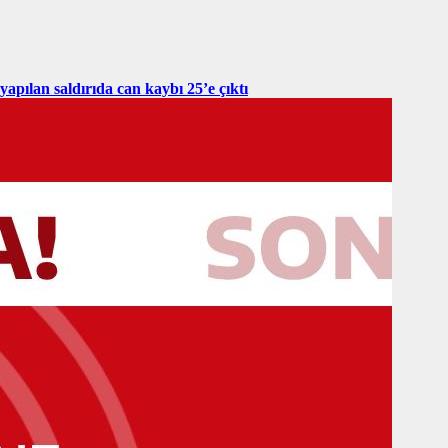
yapılan saldırıda can kaybı 25’e çıktı