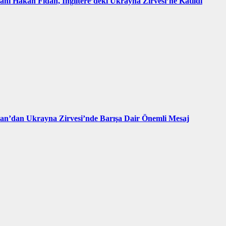
kanı Hakan Fidan, İngiltere’deki Ukrayna Zirvesi’ne Katıldı
an’dan Ukrayna Zirvesi’nde Barışa Dair Önemli Mesaj