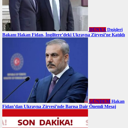
DÜNYA
Dışişleri
Bakanı Hakan Fidan, İngiltere’deki Ukrayna Zirvesi’ne Katıldı
GÜNDEM
Hakan
Fidan’dan Ukrayna Zirvesi’nde Barışa Dair Önemli Mesaj