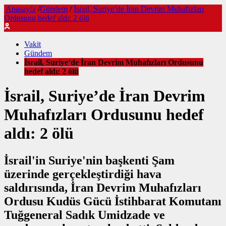
Anasayfa
/
Gündem
/
İsrail, Suriye’de İran Devrim Muhafızları
Ordusunu hedef aldı: 2 ölü
Vakit
Gündem
İsrail, Suriye’de İran Devrim Muhafızları Ordusunu
hedef aldı: 2 ölü
İsrail, Suriye’de İran Devrim
Muhafızları Ordusunu hedef
aldı: 2 ölü
İsrail'in Suriye'nin başkenti Şam
üzerinde gerçekleştirdiği hava
saldırısında, İran Devrim Muhafızları
Ordusu Kudüs Gücü İstihbarat Komutanı
Tuğgeneral Sadık Umidzade ve