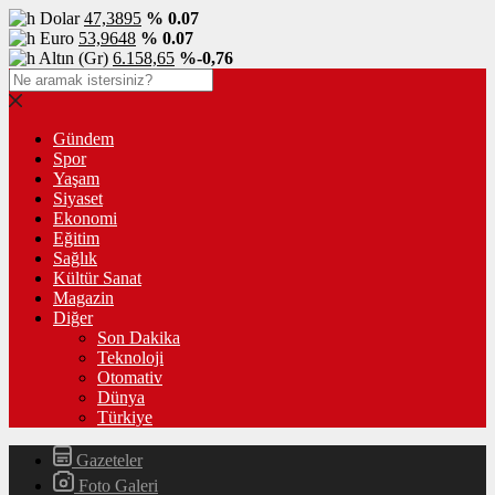
Dolar
47,3895
% 0.07
Euro
53,9648
% 0.07
Altın (Gr)
6.158,65
%-0,76
Gündem
Spor
Yaşam
Siyaset
Ekonomi
Eğitim
Sağlık
Kültür Sanat
Magazin
Diğer
Son Dakika
Teknoloji
Otomativ
Dünya
Türkiye
Gazeteler
Foto Galeri