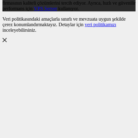
firmasının kaliteli çözümlerini tercih ediyor. Ayrıca, hızlı ve güvenilir
performans için
VPS Server
kullanıyor.
Veri politikasındaki amaçlarla sınırlı ve mevzuata uygun şekilde
çerez konumlandırmaktayız. Detaylar için
veri politikamızı
inceleyebilirsiniz.