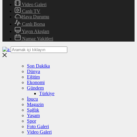
Video Galeri
Canlı TV
Hava Durumu
Canlı Borsa
Yayın Akışları
Namaz Vakitleri
Son Dakika
Dünya
Eğitim
Ekonomi
Gündem
Türkiye
İpucu
Magazin
Sağlık
Yaşam
Spor
Foto Galeri
Video Galeri