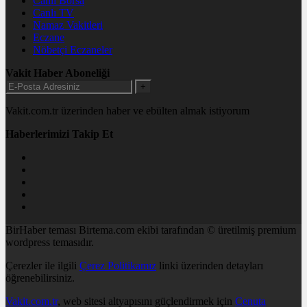
Canlı Borsa
Canlı TV
Namaz Vakitleri
Eczane
Nöbetçi Eczaneler
Vakit Haber Aboneliği
+
Vakit.com.tr üzerinden haber ve ebülten almak istiyorum
Haberlerimizi Takip Et
BirHaber teması Birtema.com ekibi tarafından © üretilmiş premium
wordpress temasıdır.
Çerezler ile ilgili
Çerez Politikamız
linki üzerinden detayları
öğrenebilirsiniz.
Vakit.com.tr
, web sitesi altyapısını güçlendirmek için
Cenuta