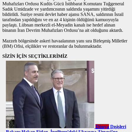
Muhafızları Ordusu Kudüs Gücü İstihbarat Komutanı Tuğgeneral
Sadık Umidzade ve yardımcısının saldırıda yaşamını yitirdiği
bildirildi. Suriye resmi devlet haber ajansı SANA, saldırının İsrail
tarafından yapıldığını ve en az 4 kişinin öldüğünü kamuoyuyla
paylaştı. Lübnan merkezli el-Meyadin kanalı ise hedef alınan
binanın İran Devrim Muhafızları Ordusu’na ait olduğunu aktardı.
Mazzeh bölgesinde askeri havaalanının yanı sıra Birleşmiş Milletler
(BM) Ofisi, elçilikler ve restoranlar da bulunmaktadır.
SİZİN İÇİN SEÇTİKLERİMİZ
Dünya
Dışişleri
Bakanı Hakan Fidan, İngiltere’deki Ukrayna Zirvesi’ne