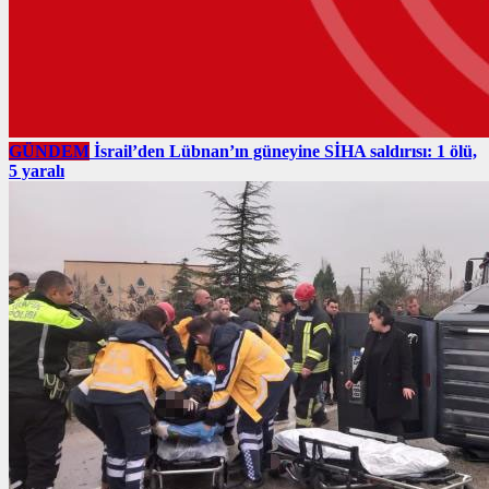
GÜNDEM
İsrail’den Lübnan’ın güneyine SİHA saldırısı: 1 ölü,
5 yaralı