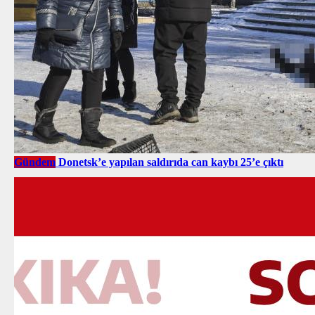
Gündem
Donetsk’e yapılan saldırıda can kaybı 25’e çıktı