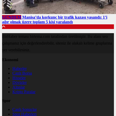
GÜNDEM
Manisa’da korkunç bir trafik kazası yaşandı: 1’i
ağır olmak üzere toplam 5 kişi yaralandı
BirHaber teması birtema.com tarafından üretilmiştir. Bu alanı seo
çalışmanız için değerlendirebilir, siteniz ile alakalı kelime gruplarına
yer verebilirsiniz.
Ekonomi
Haberler
Canlı Borsa
Hisseler
Dövizler
Altınlar
Kripto Paralar
Spor
Canlı Sonuçlar
Spor Haberleri