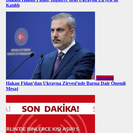
Katıldı
Gündem
Hakan Fidan’dan Ukrayna Zirvesi’nde Barışa Dair Önemli
Mesaj