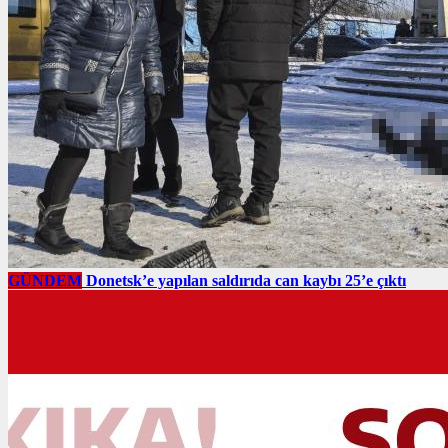
GÜNDEM
Donetsk’e yapılan saldırıda can kaybı 25’e çıktı