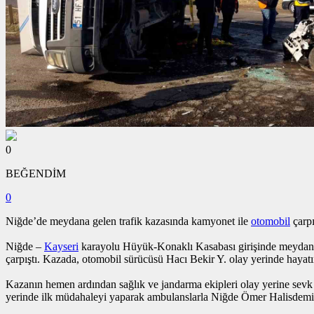
0
BEĞENDİM
0
Niğde’de meydana gelen trafik kazasında kamyonet ile
otomobil
çarpı
Niğde –
Kayseri
karayolu Hüyük-Konaklı Kasabası girişinde meydana 
çarpıştı. Kazada, otomobil sürücüsü Hacı Bekir Y. olay yerinde hayatını
Kazanın hemen ardından sağlık ve jandarma ekipleri olay yerine sevk 
yerinde ilk müdahaleyi yaparak ambulanslarla Niğde Ömer Halisdemir E