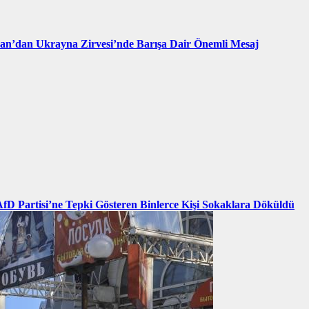
an’dan Ukrayna Zirvesi’nde Barışa Dair Önemli Mesaj
AfD Partisi’ne Tepki Gösteren Binlerce Kişi Sokaklara Döküldü