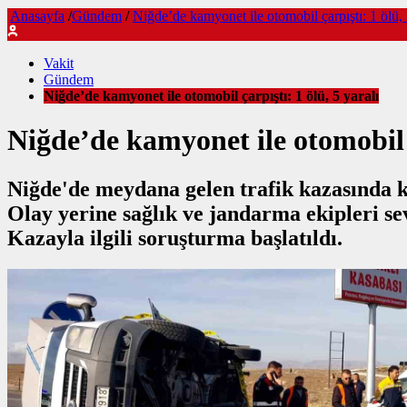
Anasayfa
/
Gündem
/
Niğde’de kamyonet ile otomobil çarpıştı: 1 ölü, 
Vakit
Gündem
Niğde’de kamyonet ile otomobil çarpıştı: 1 ölü, 5 yaralı
Niğde’de kamyonet ile otomobil ç
Niğde'de meydana gelen trafik kazasında kam
Olay yerine sağlık ve jandarma ekipleri sev
Kazayla ilgili soruşturma başlatıldı.