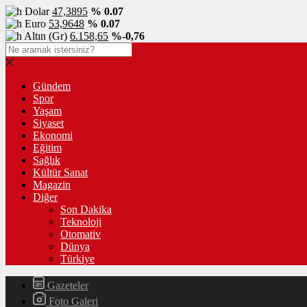
Dolar
47,3895
% 0.07
Euro
53,9648
% 0.07
Altın (Gr)
6.158,65
%-0,76
Gündem
Spor
Yaşam
Siyaset
Ekonomi
Eğitim
Sağlık
Kültür Sanat
Magazin
Diğer
Son Dakika
Teknoloji
Otomativ
Dünya
Türkiye
Gazeteler
Foto Galeri