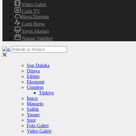
Video Galeri
Canlı TV
Hava Durumu
Canlı Borsa
Yayın Akışları
Namaz Vakitleri
Son Dakika
Dünya
Eğitim
Ekonomi
Gündem
Türkiye
İpucu
Magazin
Sağlık
Yaşam
Spor
Foto Galeri
Video Galeri