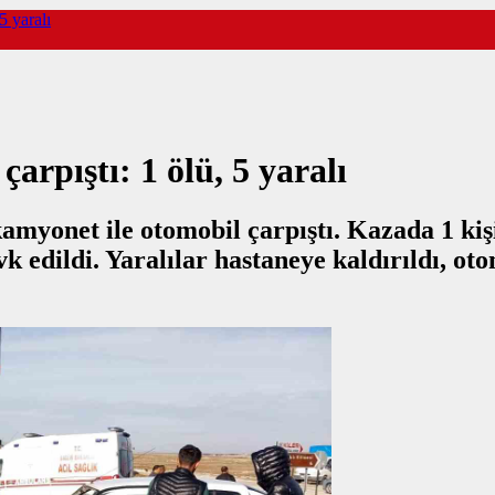
5 yaralı
arpıştı: 1 ölü, 5 yaralı
yonet ile otomobil çarpıştı. Kazada 1 kişi h
k edildi. Yaralılar hastaneye kaldırıldı, oto