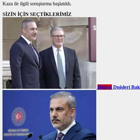
Kaza ile ilgili soruşturma başlatıldı.
SİZİN İÇİN SEÇTİKLERİMİZ
Dünya
Dışişleri Ba