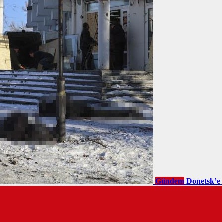
Gündem
Donetsk’e 