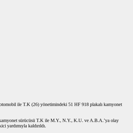
otomobil ile T.K (26) yönetimindeki 51 HF 918 plakalı kamyonet
de kamyonet sürücüsü T.K ile M.Y., N.Y., K.U. ve A.B.A.’ya olay
ci yardımıyla kaldırıldı.