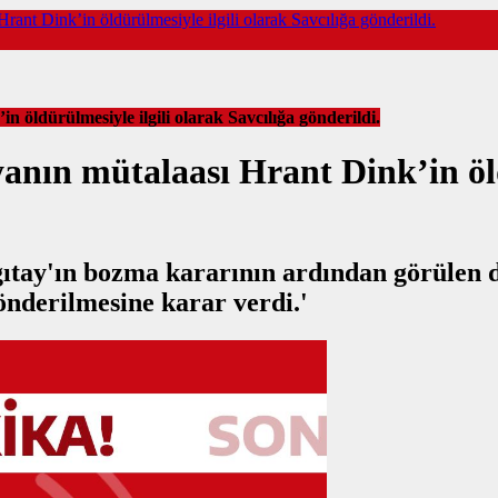
Hrant Dink’in öldürülmesiyle ilgili olarak Savcılığa gönderildi.
n öldürülmesiyle ilgili olarak Savcılığa gönderildi.
yanın mütalaası Hrant Dink’in öl
rgıtay'ın bozma kararının ardından görüle
önderilmesine karar verdi.'