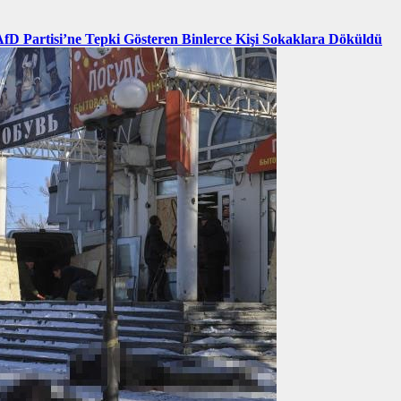
AfD Partisi’ne Tepki Gösteren Binlerce Kişi Sokaklara Döküldü