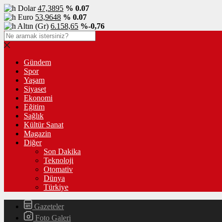
Dolar
47,3895
% 0.07
Euro
53,9648
% 0.07
Altın (Gr)
6.158,65
%-0,76
Gündem
Spor
Yaşam
Siyaset
Ekonomi
Eğitim
Sağlık
Kültür Sanat
Magazin
Diğer
Son Dakika
Teknoloji
Otomativ
Dünya
Türkiye
Gazeteler
Foto Galeri