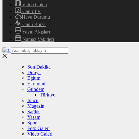
Video Galeri
Canlı TV
Hava Durumu
Canlı Borsa
Yayın Akışları
Namaz Vakitleri
Son Dakika
Dünya
Eğitim
Ekonomi
Gündem
Türkiye
İpucu
Magazin
Sağlık
Yaşam
Spor
Foto Galeri
Video Galeri