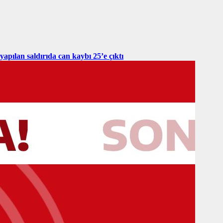
yapılan saldırıda can kaybı 25’e çıktı