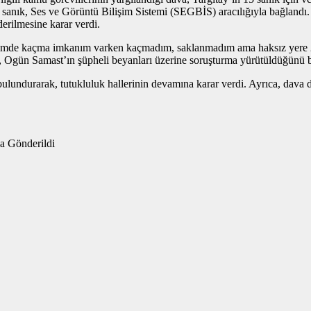
 sanık, Ses ve Görüntü Bilişim Sistemi (SEGBİS) aracılığıyla bağlan
erilmesine karar verdi.
e kaçma imkanım varken kaçmadım, saklanmadım ama haksız yere 2 b
, Ogün Samast’ın şüpheli beyanları üzerine soruşturma yürütüldüğünü be
ulundurarak, tutukluluk hallerinin devamına karar verdi. Ayrıca, dava 
ğa Gönderildi