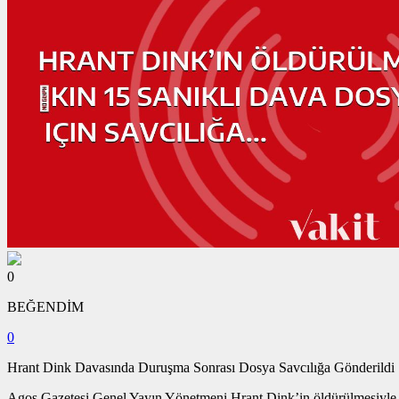
0
BEĞENDİM
0
Hrant Dink Davasında Duruşma Sonrası Dosya Savcılığa Gönderildi
Agos Gazetesi Genel Yayın Yönetmeni Hrant Dink’in öldürülmesiyle il