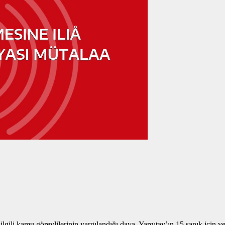
gili kamu görevlilerinin yargılandığı dava, Yargıtay’ın 15 sanık için 