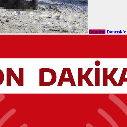
Gündem
Donetsk’e 