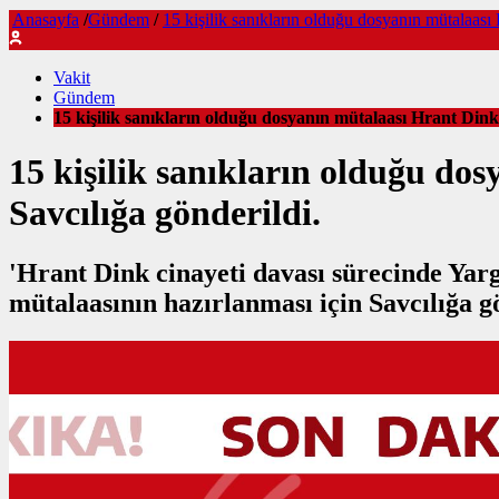
Anasayfa
/
Gündem
/
15 kişilik sanıkların olduğu dosyanın mütalaası 
Vakit
Gündem
15 kişilik sanıkların olduğu dosyanın mütalaası Hrant Dink’i
15 kişilik sanıkların olduğu dos
Savcılığa gönderildi.
'Hrant Dink cinayeti davası sürecinde Ya
mütalaasının hazırlanması için Savcılığa g