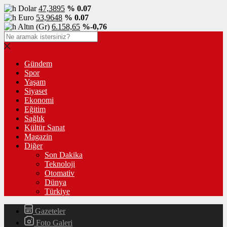
Dolar
47,3895
% 0.07
Euro
53,9648
% 0.07
Altın (Gr)
6.158,65
%-0,76
Gündem
Spor
Yaşam
Siyaset
Ekonomi
Eğitim
Sağlık
Kültür Sanat
Magazin
Diğer
Son Dakika
Teknoloji
Otomativ
Dünya
Türkiye
Gazeteler
Foto Galeri