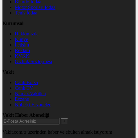
Bilardo İddaa
Motor Sporları İddaa
Tenis İddaa
Kurumsal
Hakkımızda
Künye
İletişim
Reklam
KVKK
Gizlilik Sözleşmesi
Vakit
Canlı Borsa
Canlı TV
Namaz Vakitleri
Eczane
Nöbetçi Eczaneler
Vakit Haber Aboneliği
+
Vakit.com.tr üzerinden haber ve ebülten almak istiyorum