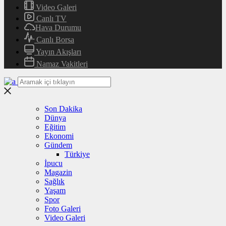
Video Galeri
Canlı TV
Hava Durumu
Canlı Borsa
Yayın Akışları
Namaz Vakitleri
Son Dakika
Dünya
Eğitim
Ekonomi
Gündem
Türkiye
İpucu
Magazin
Sağlık
Yaşam
Spor
Foto Galeri
Video Galeri