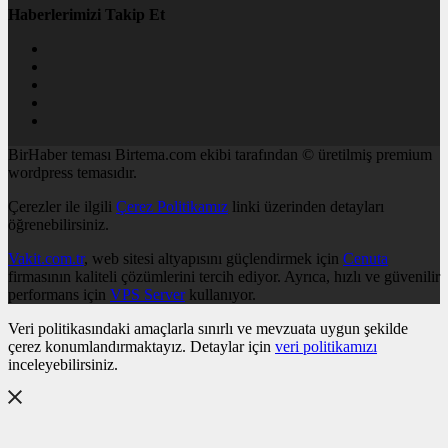
Haberlerimizi Takip Et
BirHaber teması Birtema.com ekibi tarafından © üretilmiş premium
wordpress temasıdır.
Çerezler ile ilgili
Çerez Politikamız
linki üzerinden detayları
öğrenebilirsiniz.
Vakit.com.tr
, web sitesi altyapısını güçlendirmek için
Cenuta
firmasının kaliteli çözümlerini tercih ediyor. Ayrıca, hızlı ve güvenilir
performans için
VPS Server
kullanıyor.
Veri politikasındaki amaçlarla sınırlı ve mevzuata uygun şekilde
çerez konumlandırmaktayız. Detaylar için
veri politikamızı
inceleyebilirsiniz.