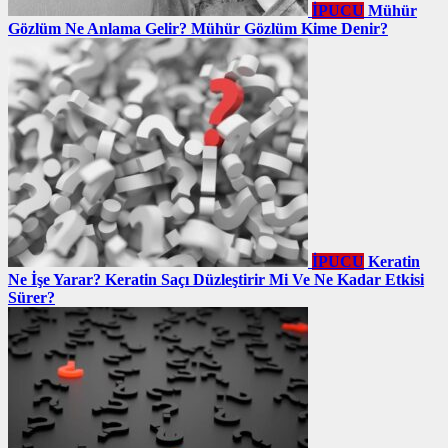
İPUCU
Mühür
Gözlüm Ne Anlama Gelir? Mühür Gözlüm Kime Denir?
İPUCU
Keratin
Ne İşe Yarar? Keratin Saçı Düzleştirir Mi Ve Ne Kadar Etkisi
Sürer?