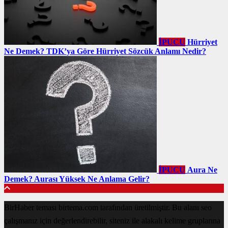
İPUCU
Hürriyet
Ne Demek? TDK’ya Göre Hürriyet Sözcük Anlamı Nedir?
İPUCU
Aura Ne
Demek? Aurası Yüksek Ne Anlama Gelir?
BirHaber teması birtema.com tarafından üretilmiştir. Bu alanı seo
çalışmanız için değerlendirebilir, siteniz ile alakalı kelime gruplarına