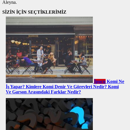
Aleyna.
SİZİN İÇİN SEÇTİKLERİMİZ
İpucu
Komi Ne
İş Yapar? Kimlere Komi Denir Ve Görevleri Nedir? Komi
Ve Garson Arasındaki Farklar Nedir?