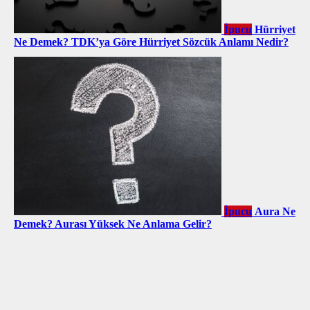
İpucu
Hürriyet
Ne Demek? TDK’ya Göre Hürriyet Sözcük Anlamı Nedir?
İpucu
Aura Ne
Demek? Aurası Yüksek Ne Anlama Gelir?