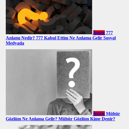
İpucu
777
Anlamı Nedir? 777 Kabul Ettim Ne Anlama Gelir Sosyal
Medyada
İpucu
Mühür
Gözlüm Ne Anlama Gelir? Mühür Gözlüm Kime Denir?