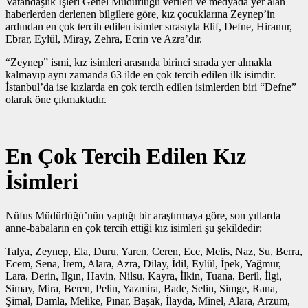
Vatandaşlık İşleri Genel Müdürlüğü verileri ve medyada yer alan
haberlerden derlenen bilgilere göre, kız çocuklarına Zeynep’in
ardından en çok tercih edilen isimler sırasıyla Elif, Defne, Hiranur,
Ebrar, Eylül, Miray, Zehra, Ecrin ve Azra’dır.
“Zeynep” ismi, kız isimleri arasında birinci sırada yer almakla
kalmayıp aynı zamanda 63 ilde en çok tercih edilen ilk isimdir.
İstanbul’da ise kızlarda en çok tercih edilen isimlerden biri “Defne”
olarak öne çıkmaktadır.
En Çok Tercih Edilen Kız
İsimleri
Nüfus Müdürlüğü’nün yaptığı bir araştırmaya göre, son yıllarda
anne-babaların en çok tercih ettiği kız isimleri şu şekildedir:
Talya, Zeynep, Ela, Duru, Yaren, Ceren, Ece, Melis, Naz, Su, Berra,
Ecem, Sena, İrem, Alara, Azra, Dilay, İdil, Eylül, İpek, Yağmur,
Lara, Derin, Ilgın, Havin, Nilsu, Kayra, İlkin, Tuana, Beril, İlgi,
Simay, Mira, Beren, Pelin, Yazmira, Bade, Selin, Simge, Rana,
Şimal, Damla, Melike, Pınar, Başak, İlayda, Minel, Alara, Arzum,