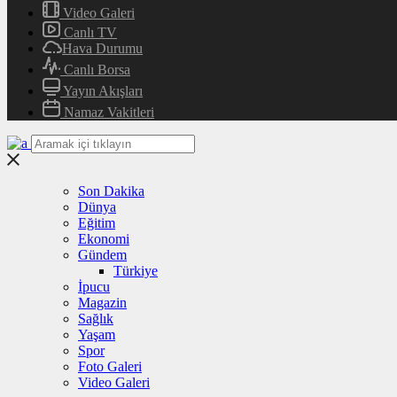
Video Galeri
Canlı TV
Hava Durumu
Canlı Borsa
Yayın Akışları
Namaz Vakitleri
Son Dakika
Dünya
Eğitim
Ekonomi
Gündem
Türkiye
İpucu
Magazin
Sağlık
Yaşam
Spor
Foto Galeri
Video Galeri