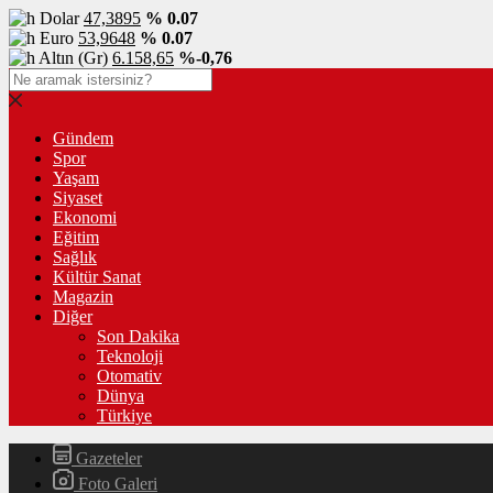
Dolar
47,3895
% 0.07
Euro
53,9648
% 0.07
Altın (Gr)
6.158,65
%-0,76
Gündem
Spor
Yaşam
Siyaset
Ekonomi
Eğitim
Sağlık
Kültür Sanat
Magazin
Diğer
Son Dakika
Teknoloji
Otomativ
Dünya
Türkiye
Gazeteler
Foto Galeri