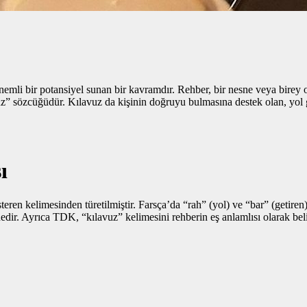
li bir potansiyel sunan bir kavramdır. Rehber, bir nesne veya birey ola
” sözcüğüdür. Kılavuz da kişinin doğruyu bulmasına destek olan, yol g
ı
teren kelimesinden türetilmiştir. Farsça’da “rah” (yol) ve “bar” (getir
edir. Ayrıca TDK, “kılavuz” kelimesini rehberin eş anlamlısı olarak bel