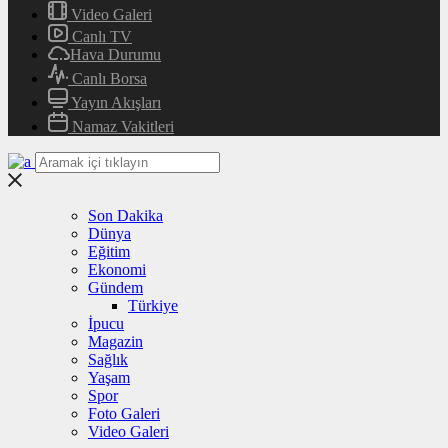
Video Galeri
Canlı TV
Hava Durumu
Canlı Borsa
Yayın Akışları
Namaz Vakitleri
Son Dakika
Dünya
Eğitim
Ekonomi
Gündem
Türkiye
İpucu
Magazin
Sağlık
Yaşam
Spor
Foto Galeri
Video Galeri