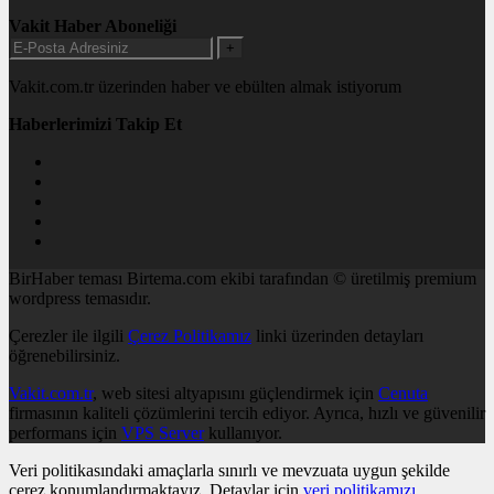
Vakit Haber Aboneliği
+
Vakit.com.tr üzerinden haber ve ebülten almak istiyorum
Haberlerimizi Takip Et
BirHaber teması Birtema.com ekibi tarafından © üretilmiş premium
wordpress temasıdır.
Çerezler ile ilgili
Çerez Politikamız
linki üzerinden detayları
öğrenebilirsiniz.
Vakit.com.tr
, web sitesi altyapısını güçlendirmek için
Cenuta
firmasının kaliteli çözümlerini tercih ediyor. Ayrıca, hızlı ve güvenilir
performans için
VPS Server
kullanıyor.
Veri politikasındaki amaçlarla sınırlı ve mevzuata uygun şekilde
çerez konumlandırmaktayız. Detaylar için
veri politikamızı