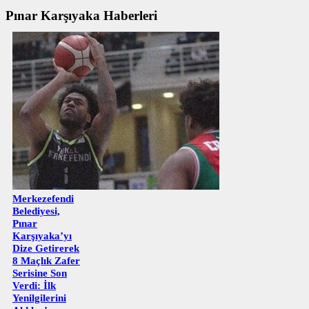
Pınar Karşıyaka Haberleri
Merkezefendi
Belediyesi,
Pınar
Karşıyaka’yı
Dize Getirerek
8 Maçlık Zafer
Serisine Son
Verdi: İlk
Yenilgilerini