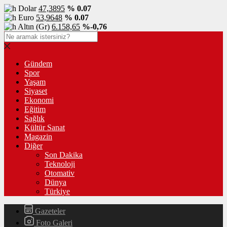
Dolar
47,3895
% 0.07
Euro
53,9648
% 0.07
Altın (Gr)
6.158,65
%-0,76
Gündem
Spor
Yaşam
Siyaset
Ekonomi
Eğitim
Sağlık
Kültür Sanat
Magazin
Diğer
Son Dakika
Teknoloji
Otomativ
Dünya
Türkiye
Gazeteler
Foto Galeri