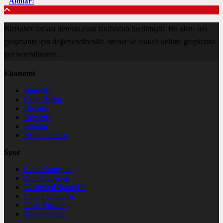
Aldılar!
BirHaber teması birtema.com tarafından üretilmiştir. Bu alanı seo
çalışmanız için değerlendirebilir, siteniz ile alakalı kelime gruplarına
yer verebilirsiniz.
Ekonomi
Haberler
Canlı Borsa
Hisseler
Dövizler
Altınlar
Kripto Paralar
Spor
Canlı Sonuçlar
Spor Haberleri
Basketbol Sonuçlar
Futbol Sonuçlar
Puan Durumu
Tüm Oranlar