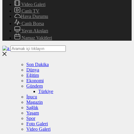
Video Galeri
Canlı TV
Hava Durumu
Canlı Borsa
Yayın Akışları
Namaz Vakitleri
Son Dakika
Dünya
Eğitim
Ekonomi
Gündem
Türkiye
İpucu
Magazin
Sağlık
Yaşam
Spor
Foto Galeri
Video Galeri