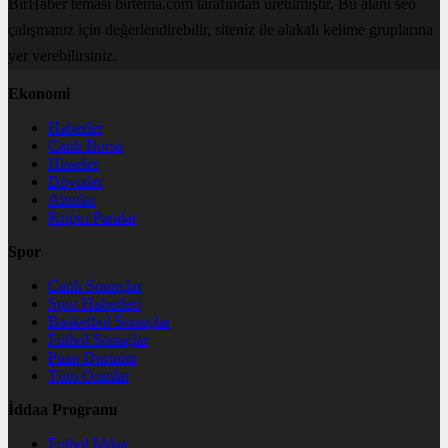
BirHaber teması birtema.com tarafından üretilmiştir. Bu alanı seo
çalışmanız için değerlendirebilir, siteniz ile alakalı kelime gruplarına
yer verebilirsiniz.
Ekonomi
Haberler
Canlı Borsa
Hisseler
Dövizler
Altınlar
Kripto Paralar
Spor
Canlı Sonuçlar
Spor Haberleri
Basketbol Sonuçlar
Futbol Sonuçlar
Puan Durumu
Tüm Oranlar
İddaa Programı
Futbol İddaa