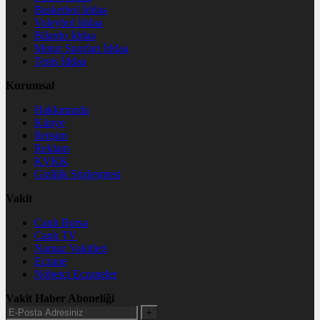
Basketbol İddaa
Voleybol İddaa
Bilardo İddaa
Motor Sporları İddaa
Tenis İddaa
Kurumsal
Hakkımızda
Künye
İletişim
Reklam
KVKK
Gizlilik Sözleşmesi
Vakit
Canlı Borsa
Canlı TV
Namaz Vakitleri
Eczane
Nöbetçi Eczaneler
Vakit Haber Aboneliği
+