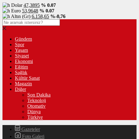
Dolar
47,3895
% 0.07
Euro
53,9648
% 0.07
Altın (Gr)
6.158,65
%-0,76
Gündem
Spor
Yaşam
Siyaset
Ekonomi
Eğitim
Sağlık
Kültür Sanat
Magazin
Diğer
Son Dakika
Teknoloji
Otomativ
Dünya
Türkiye
Gazeteler
Foto Galeri