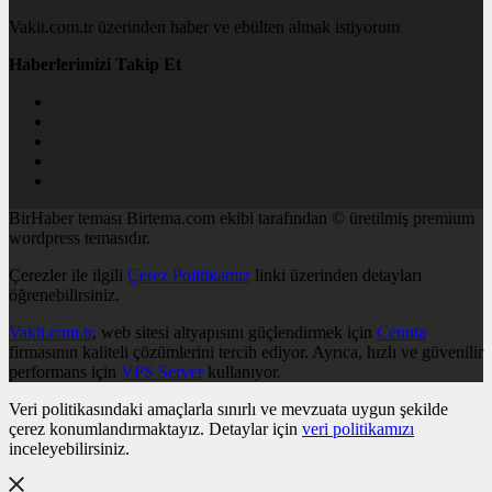
Vakit.com.tr üzerinden haber ve ebülten almak istiyorum
Haberlerimizi Takip Et
BirHaber teması Birtema.com ekibi tarafından © üretilmiş premium
wordpress temasıdır.
Çerezler ile ilgili
Çerez Politikamız
linki üzerinden detayları
öğrenebilirsiniz.
Vakit.com.tr
, web sitesi altyapısını güçlendirmek için
Cenuta
firmasının kaliteli çözümlerini tercih ediyor. Ayrıca, hızlı ve güvenilir
performans için
VPS Server
kullanıyor.
Veri politikasındaki amaçlarla sınırlı ve mevzuata uygun şekilde
çerez konumlandırmaktayız. Detaylar için
veri politikamızı
inceleyebilirsiniz.