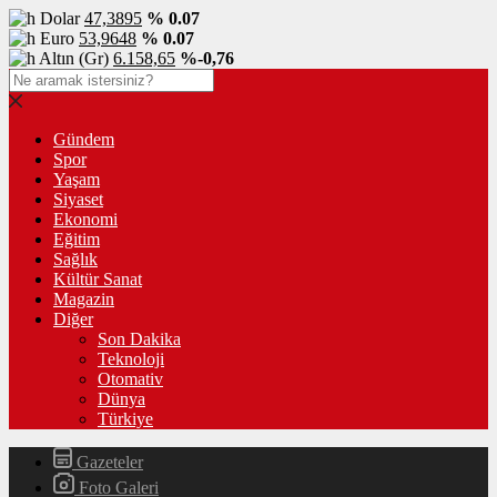
Dolar
47,3895
% 0.07
Euro
53,9648
% 0.07
Altın (Gr)
6.158,65
%-0,76
Gündem
Spor
Yaşam
Siyaset
Ekonomi
Eğitim
Sağlık
Kültür Sanat
Magazin
Diğer
Son Dakika
Teknoloji
Otomativ
Dünya
Türkiye
Gazeteler
Foto Galeri