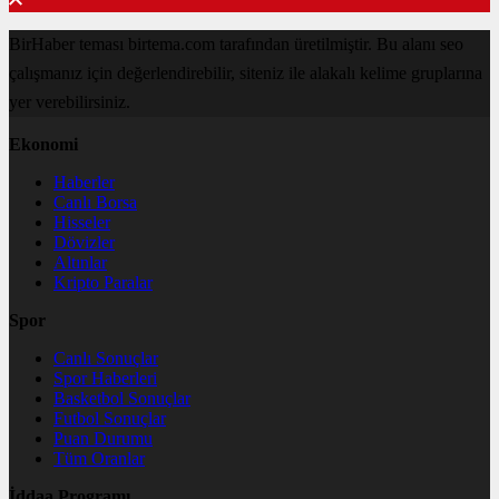
BirHaber teması birtema.com tarafından üretilmiştir. Bu alanı seo
çalışmanız için değerlendirebilir, siteniz ile alakalı kelime gruplarına
yer verebilirsiniz.
Ekonomi
Haberler
Canlı Borsa
Hisseler
Dövizler
Altınlar
Kripto Paralar
Spor
Canlı Sonuçlar
Spor Haberleri
Basketbol Sonuçlar
Futbol Sonuçlar
Puan Durumu
Tüm Oranlar
İddaa Programı