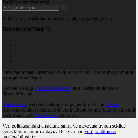
Vakit Haber Aboneliği
+
Vakit.com.tr üzerinden haber ve ebülten almak istiyorum
Haberlerimizi Takip Et
BirHaber teması Birtema.com ekibi tarafından © üretilmiş premium
wordpress temasıdır.
Çerezler ile ilgili
Çerez Politikamız
linki üzerinden detayları
öğrenebilirsiniz.
Vakit.com.tr
, web sitesi altyapısını güçlendirmek için
Cenuta
firmasının kaliteli çözümlerini tercih ediyor. Ayrıca, hızlı ve güvenilir
performans için
VPS Server
kullanıyor.
Veri politikasındaki amaçlarla sınırlı ve mevzuata uygun şekilde
çerez konumlandırmaktayız. Detaylar için
veri politikamızı
inceleyebilirsiniz.