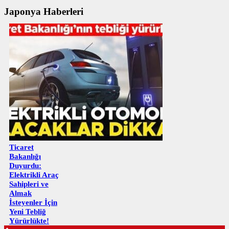
Japonya Haberleri
Ticaret
Bakanlığı
Duyurdu:
Elektrikli Araç
Sahipleri ve
Almak
İsteyenler İçin
Yeni Tebliğ
Yürürlükte!