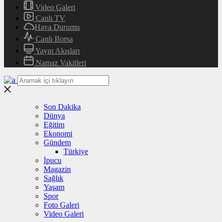
Video Galeri
Canlı TV
Hava Durumu
Canlı Borsa
Yayın Akışları
Namaz Vakitleri
Son Dakika
Dünya
Eğitim
Ekonomi
Gündem
Türkiye
İpucu
Magazin
Sağlık
Yaşam
Spor
Foto Galeri
Video Galeri