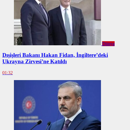
Dünya
Dışişleri Bakanı Hakan Fidan, İngiltere’deki
Ukrayna Zirvesi’ne Katıldı
01:32