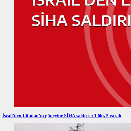
İsrail’den Lübnan’ın güneyine SİHA saldırısı: 1 ölü, 5 yaralı