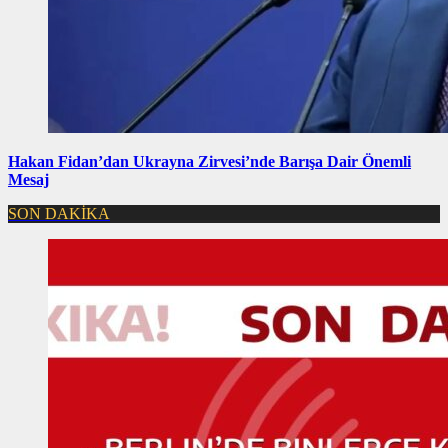
Hakan Fidan’dan Ukrayna Zirvesi’nde Barışa Dair Önemli
Mesaj
SON DAKİKA