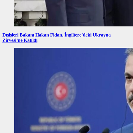
Dışişleri Bakanı Hakan Fidan, İngiltere’deki Ukrayna
Zirvesi’ne Katıldı