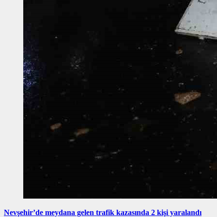
Nevşehir’de meydana gelen trafik kazasında 2 kişi yaralandı