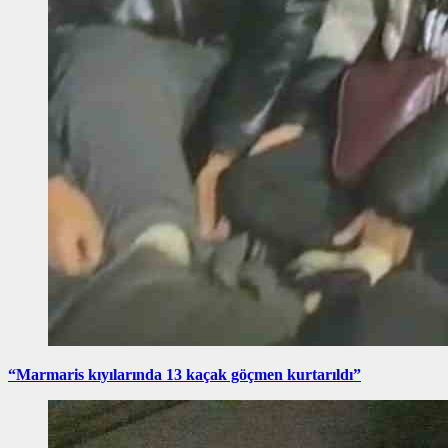
“Marmaris kıyılarında 13 kaçak göçmen kurtarıldı”