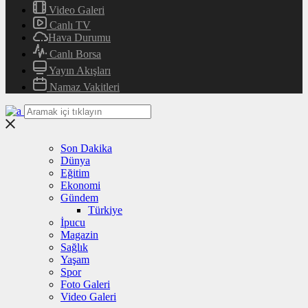
Video Galeri
Canlı TV
Hava Durumu
Canlı Borsa
Yayın Akışları
Namaz Vakitleri
Son Dakika
Dünya
Eğitim
Ekonomi
Gündem
Türkiye
İpucu
Magazin
Sağlık
Yaşam
Spor
Foto Galeri
Video Galeri