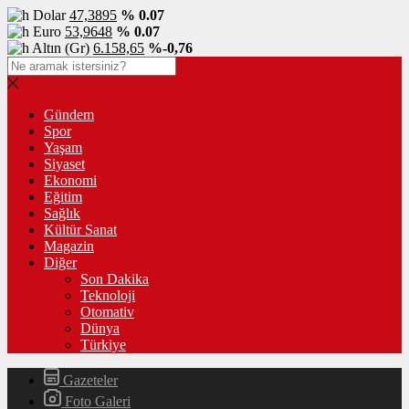
Dolar
47,3895
% 0.07
Euro
53,9648
% 0.07
Altın (Gr)
6.158,65
%-0,76
Gündem
Spor
Yaşam
Siyaset
Ekonomi
Eğitim
Sağlık
Kültür Sanat
Magazin
Diğer
Son Dakika
Teknoloji
Otomativ
Dünya
Türkiye
Gazeteler
Foto Galeri