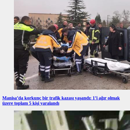
Manisa’da korkunç bir trafik kazası yaşandı: 1’i ağır olmak
üzere toplam 5 kişi yaralandı