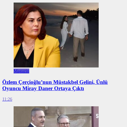
Magazin
Özlem Çerçioğlu’nun Müstakbel Gelini, Ünlü
Oyuncu Miray Daner Ortaya Çıktı
11:26