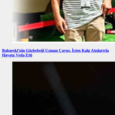
Babaeski’nin Gözbebeği Uzman Çavuş, İçten Kalp Atışlarıyla
Hayata Veda Etti