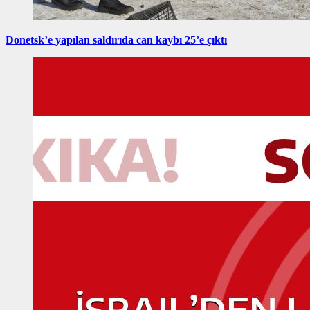
Donetsk’e yapılan saldırıda can kaybı 25’e çıktı