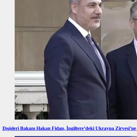
Dışişleri Bakanı Hakan Fidan, İngiltere’deki Ukrayna Zirvesi’ne 