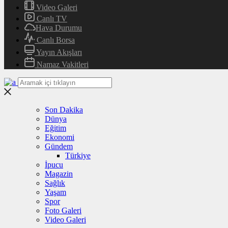
Video Galeri
Canlı TV
Hava Durumu
Canlı Borsa
Yayın Akışları
Namaz Vakitleri
Son Dakika
Dünya
Eğitim
Ekonomi
Gündem
Türkiye
İpucu
Magazin
Sağlık
Yaşam
Spor
Foto Galeri
Video Galeri