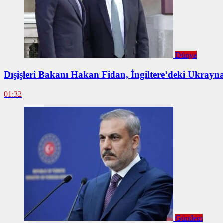
Dünya
Dışişleri Bakanı Hakan Fidan, İngiltere’deki Ukrayna
01:32
Gündem