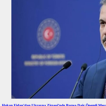
Hakan Fidan’dan Ukrayna Zirvesi’nde Barışa Dair Önemli Mes