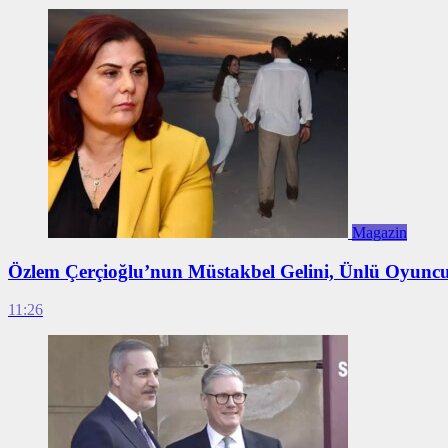
Magazin
Özlem Çerçioğlu’nun Müstakbel Gelini, Ünlü Oyunc
11:26