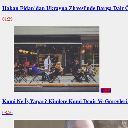
Hakan Fidan’dan Ukrayna Zirvesi’nde Barışa Dair 
01:29
İpucu
Komi Ne İş Yapar? Kimlere Komi Denir Ve Görevleri
08:50