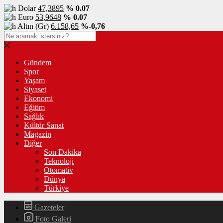
Dolar
47,3895
% 0.07
Euro
53,9648
% 0.07
Altın (Gr)
6.158,65
%-0,76
Gündem
Spor
Yaşam
Siyaset
Ekonomi
Eğitim
Sağlık
Kültür Sanat
Magazin
Diğer
Son Dakika
Teknoloji
Otomativ
Dünya
Türkiye
Gazeteler
Foto Galeri