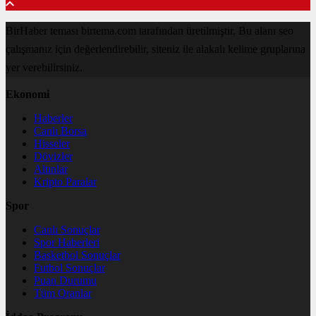
BirHaber teması birtema.com tarafından üretilmiştir. Bu alanı seo
çalışmanız için değerlendirebilir, siteniz ile alakalı kelime gruplarına
yer verebilirsiniz.
Ekonomi
Haberler
Canlı Borsa
Hisseler
Dövizler
Altınlar
Kripto Paralar
Spor
Canlı Sonuçlar
Spor Haberleri
Basketbol Sonuçlar
Futbol Sonuçlar
Puan Durumu
Tüm Oranlar