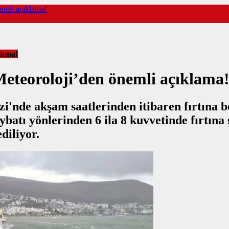
nemli açıklama!
klama!
 Meteoroloji’den önemli açıklama
i'nde akşam saatlerinden itibaren fırtına 
batı yönlerinden 6 ila 8 kuvvetinde fırtına
diliyor.