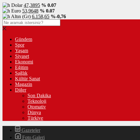
Dolar
47,3895
% 0.07
Euro
53,9648
% 0.07
Altın (Gr)
6.158,65
%-0,76
Gündem
Spor
Yaşam
Siyaset
Ekonomi
Eğitim
Sağlık
Kültür Sanat
Magazin
Diğer
Son Dakika
Teknoloji
Otomativ
Dünya
Türkiye
Gazeteler
Foto Galeri