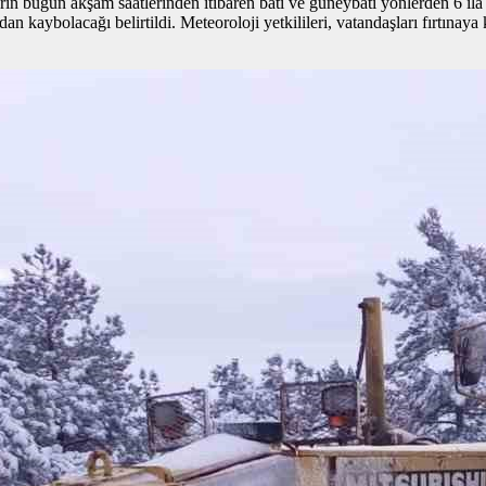
n bugün akşam saatlerinden itibaren batı ve güneybatı yönlerden 6 ila 8
an kaybolacağı belirtildi. Meteoroloji yetkilileri, vatandaşları fırtınaya