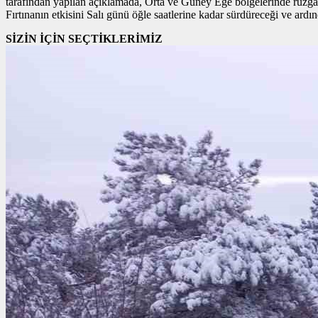
tarafından yapılan açıklamada, Orta ve Güney Ege bölgelerinde rüzgarı
Fırtınanın etkisini Salı günü öğle saatlerine kadar sürdüreceği ve ardınd
SİZİN İÇİN SEÇTİKLERİMİZ