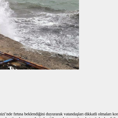
izi’nde fırtına beklendiğini duyurarak vatandaşları dikkatli olmalar