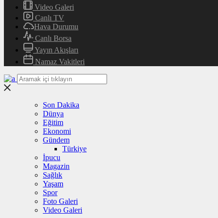
Video Galeri
Canlı TV
Hava Durumu
Canlı Borsa
Yayın Akışları
Namaz Vakitleri
Son Dakika
Dünya
Eğitim
Ekonomi
Gündem
Türkiye
İpucu
Magazin
Sağlık
Yaşam
Spor
Foto Galeri
Video Galeri