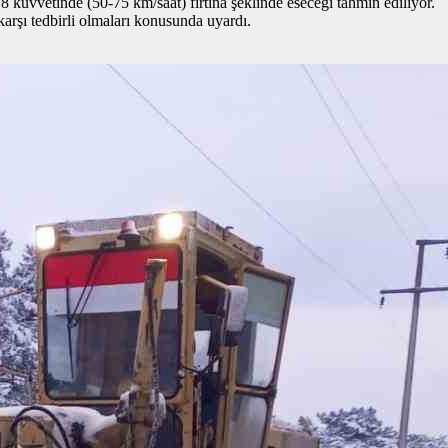
 kuvvetinde (50-75 km/saat) fırtına şeklinde eseceği tahmin ediliyor.
 karşı tedbirli olmaları konusunda uyardı.