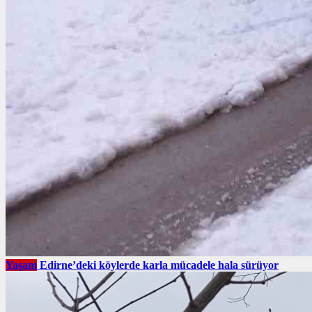
Yaşam
Edirne’deki köylerde karla mücadele hala sürüyor