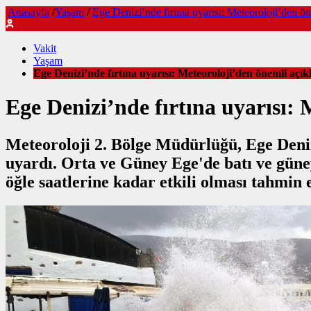
Anasayfa
/
Yaşam
/
Ege Denizi’nde fırtına uyarısı: Meteoroloji’den ö
Vakit
Yaşam
Ege Denizi’nde fırtına uyarısı: Meteoroloji’den önemli açı
Ege Denizi’nde fırtına uyarısı:
Meteoroloji 2. Bölge Müdürlüğü, Ege Deniz
uyardı. Orta ve Güney Ege'de batı ve güney
öğle saatlerine kadar etkili olması tahmin e