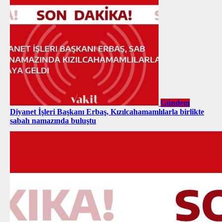
Gündem
Diyanet İşleri Başkanı Erbaş, Kızılcahamamlılarla birlikte
sabah namazında buluştu