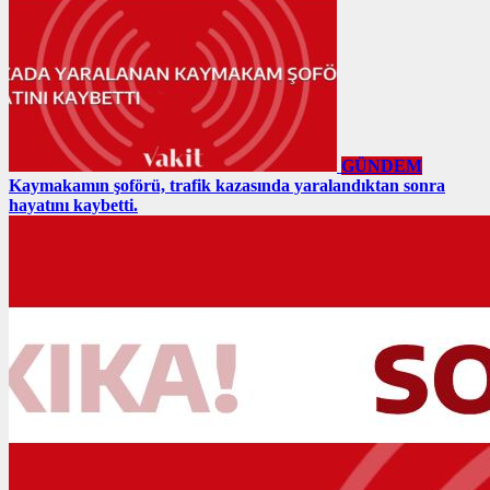
GÜNDEM
Kaymakamın şoförü, trafik kazasında yaralandıktan sonra
hayatını kaybetti.