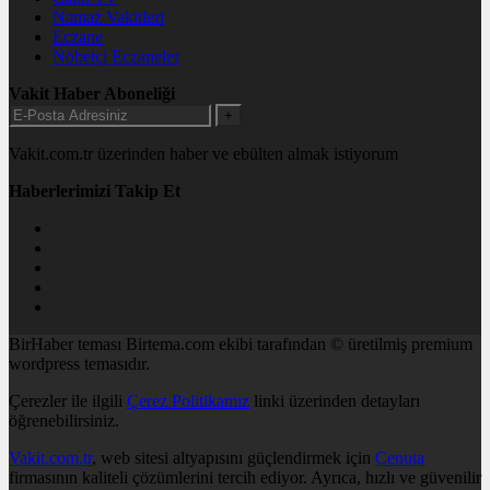
Namaz Vakitleri
Eczane
Nöbetçi Eczaneler
Vakit Haber Aboneliği
+
Vakit.com.tr üzerinden haber ve ebülten almak istiyorum
Haberlerimizi Takip Et
BirHaber teması Birtema.com ekibi tarafından © üretilmiş premium
wordpress temasıdır.
Çerezler ile ilgili
Çerez Politikamız
linki üzerinden detayları
öğrenebilirsiniz.
Vakit.com.tr
, web sitesi altyapısını güçlendirmek için
Cenuta
firmasının kaliteli çözümlerini tercih ediyor. Ayrıca, hızlı ve güvenilir