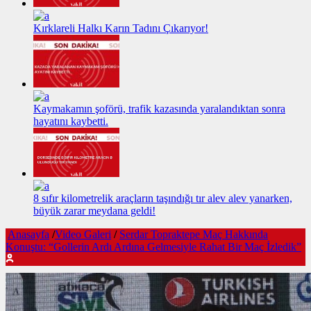
Kırklareli Halkı Karın Tadını Çıkarıyor!
Kaymakamın şoförü, trafik kazasında yaralandıktan sonra
hayatını kaybetti.
8 sıfır kilometrelik araçların taşındığı tır alev alev yanarken,
büyük zarar meydana geldi!
Anasayfa
/
Video Galeri
/
Serdar Topraktepe Maç Hakkında
Konuştu: “Gollerin Ardı Ardına Gelmesiyle Rahat Bir Maç İzledik”