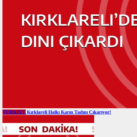
TÜRKIYE
Kırklareli Halkı Karın Tadını Çıkarıyor!