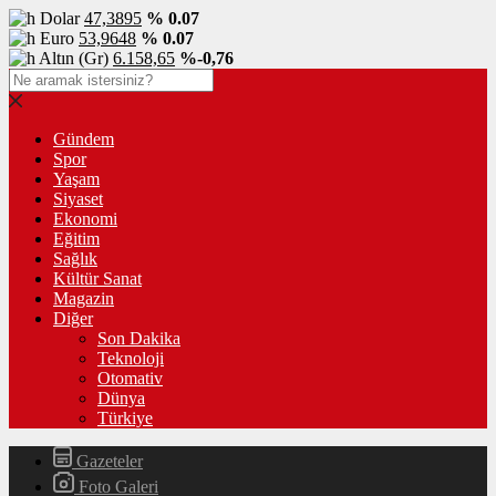
Dolar
47,3895
% 0.07
Euro
53,9648
% 0.07
Altın (Gr)
6.158,65
%-0,76
Gündem
Spor
Yaşam
Siyaset
Ekonomi
Eğitim
Sağlık
Kültür Sanat
Magazin
Diğer
Son Dakika
Teknoloji
Otomativ
Dünya
Türkiye
Gazeteler
Foto Galeri