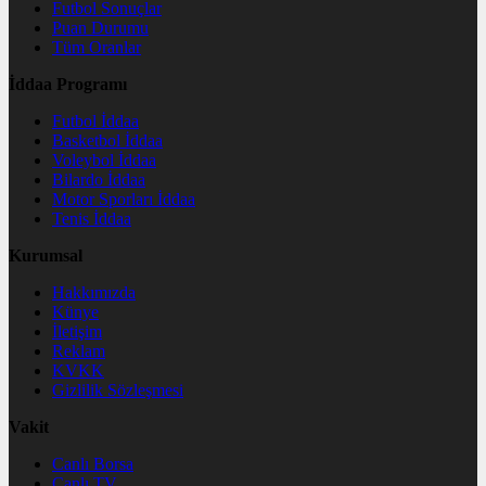
Futbol Sonuçlar
Puan Durumu
Tüm Oranlar
İddaa Programı
Futbol İddaa
Basketbol İddaa
Voleybol İddaa
Bilardo İddaa
Motor Sporları İddaa
Tenis İddaa
Kurumsal
Hakkımızda
Künye
İletişim
Reklam
KVKK
Gizlilik Sözleşmesi
Vakit
Canlı Borsa
Canlı TV