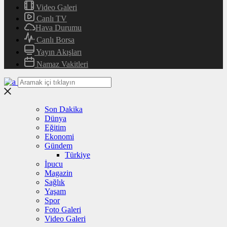
Video Galeri
Canlı TV
Hava Durumu
Canlı Borsa
Yayın Akışları
Namaz Vakitleri
Son Dakika
Dünya
Eğitim
Ekonomi
Gündem
Türkiye
İpucu
Magazin
Sağlık
Yaşam
Spor
Foto Galeri
Video Galeri