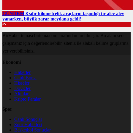
GÜNDEM
8 sıfır kilometrelik araçların taşındığı tır alev alev
yanarken, büyük zarar meydana geldi!
BirHaber teması birtema.com tarafından üretilmiştir. Bu alanı seo
çalışmanız için değerlendirebilir, siteniz ile alakalı kelime gruplarına
yer verebilirsiniz.
Ekonomi
Haberler
Canlı Borsa
Hisseler
Dövizler
Altınlar
Kripto Paralar
Spor
Canlı Sonuçlar
Spor Haberleri
Basketbol Sonuçlar