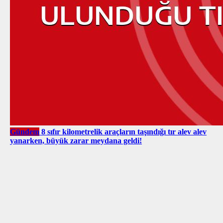
Gündem
8 sıfır kilometrelik araçların taşındığı tır alev alev
yanarken, büyük zarar meydana geldi!