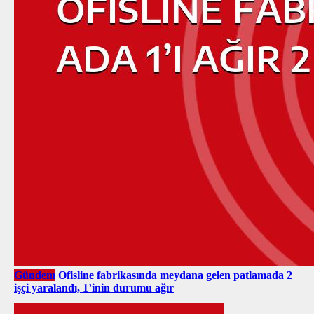
Gündem
Ofisline fabrikasında meydana gelen patlamada 2
işçi yaralandı, 1’inin durumu ağır