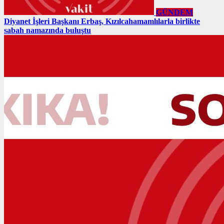
GÜNDEM
Diyanet İşleri Başkanı Erbaş, Kızılcahamamlılarla birlikte
sabah namazında buluştu