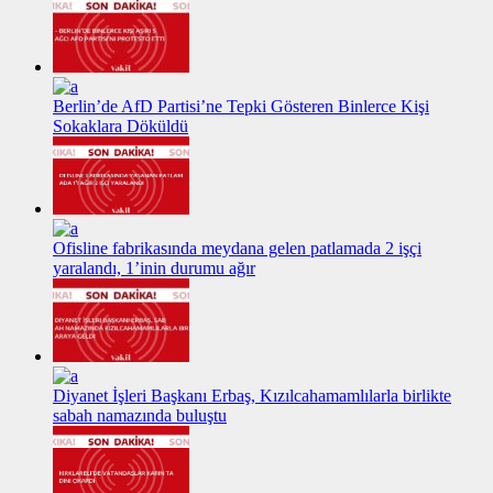
Berlin’de AfD Partisi’ne Tepki Gösteren Binlerce Kişi
Sokaklara Döküldü
Ofisline fabrikasında meydana gelen patlamada 2 işçi
yaralandı, 1’inin durumu ağır
Diyanet İşleri Başkanı Erbaş, Kızılcahamamlılarla birlikte
sabah namazında buluştu